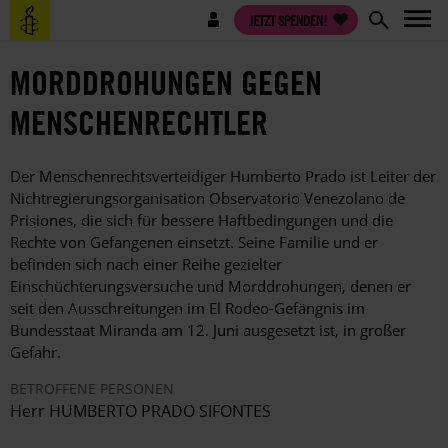
Direkt
Benutzermenü
JETZT SPENDEN!
zum
Inhalt
MORDDROHUNGEN GEGEN
MENSCHENRECHTLER
Der Menschenrechtsverteidiger Humberto Prado ist Leiter der
Nichtregierungsorganisation Observatorio Venezolano de
Prisiones, die sich für bessere Haftbedingungen und die
Rechte von Gefangenen einsetzt. Seine Familie und er
befinden sich nach einer Reihe gezielter
Einschüchterungsversuche und Morddrohungen, denen er
seit den Ausschreitungen im El Rodeo-Gefängnis im
Bundesstaat Miranda am 12. Juni ausgesetzt ist, in großer
Gefahr.
BETROFFENE PERSONEN
Herr HUMBERTO PRADO SIFONTES