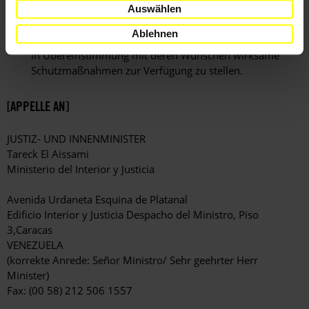
Auswählen
zu müssen.
Ablehnen
Ich appelliere an Sie, Humberto Prado und seiner Familie
in Übereinstimmung mit deren Wünschen wirksame
Schutzmaßnahmen zur Verfügung zu stellen.
[APPELLE AN]
JUSTIZ- UND INNENMINISTER
Tareck El Aissami
Ministerio del Interior y Justicia
Avenida Urdaneta Esquina de Platanal
Edificio Interior y Justicia Despacho del Ministro, Piso
3,Caracas
VENEZUELA
(korrekte Anrede: Señor Ministro/ Sehr geehrter Herr
Minister)
Fax: (00 58) 212 506 1557