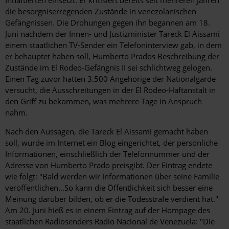
Inhaftierten einsetzt. Er kritisiert bereits seit mehreren Jahren
die besorgniserregenden Zustände in venezolanischen
Gefängnissen. Die Drohungen gegen ihn begannen am 18.
Juni nachdem der Innen- und Justizminister Tareck El Aissami
einem staatlichen TV-Sender ein Telefoninterview gab, in dem
er behauptet haben soll, Humberto Prados Beschreibung der
Zustände im El Rodeo-Gefängnis II sei schlichtweg gelogen.
Einen Tag zuvor hatten 3.500 Angehörige der Nationalgarde
versucht, die Ausschreitungen in der El Rodeo-Haftanstalt in
den Griff zu bekommen, was mehrere Tage in Anspruch
nahm.
Nach den Aussagen, die Tareck El Aissami gemacht haben
soll, wurde im Internet ein Blog eingerichtet, der persönliche
Informationen, einschließlich der Telefonnummer und der
Adresse von Humberto Prado preisgibt. Der Eintrag endete
wie folgt: "Bald werden wir Informationen über seine Familie
veröffentlichen...So kann die Öffentlichkeit sich besser eine
Meinung darüber bilden, ob er die Todesstrafe verdient hat."
Am 20. Juni hieß es in einem Eintrag auf der Hompage des
staatlichen Radiosenders Radio Nacional de Venezuela: "Die