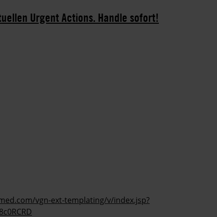
tuellen Urgent Actions. Handle sofort!
ed.com/vgn-ext-templating/v/index.jsp?
a8c0RCRD