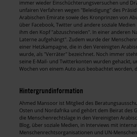
immer wieder Einschüchterungsversuchen und Dra
unfairen Verfahren wegen "Beleidigung" des Präsi
Arabischen Emirate sowie des Kronprinzen von Abu D
über Facebook, Twitter und andere soziale Medie
ihm den Kopf "abzuschneiden". In einer anderen N
Laterne aufgehängt". Zudem wurde der Menschenre
einer Hetzkampagne, die in den Vereinigten Arabi
wurde, als "Verräter" bezeichnet. Noch immer ste
seine E-Mail- und Twitterkonten wurden gehackt, un
Wochen von einem Auto aus beobachtet worden, d
Hintergrundinformation
Hintergrund
Ahmed Mansoor ist Mitglied des Beratungsaussch
Osten und Nordafrika und gehört dem Beirat des 
die Menschenrechtslage in den Vereinigten Arabisc
Blog, über soziale Medien, in Interviews mit inter
Menschenrechtsorganisationen und UN-Menschenrec