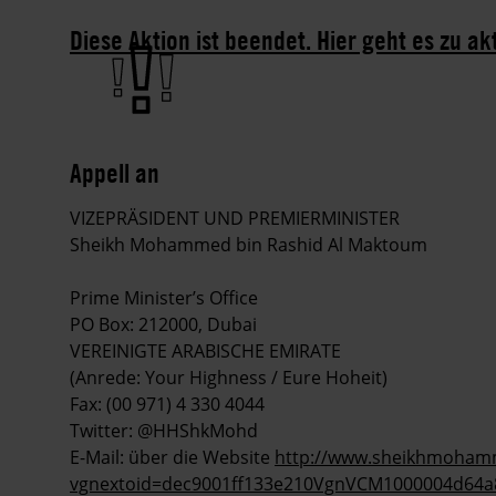
Diese Aktion ist beendet. Hier geht es zu ak
Appell an
VIZEPRÄSIDENT UND PREMIERMINISTER
Sheikh Mohammed bin Rashid Al Maktoum
Prime Minister’s Office
PO Box: 212000, Dubai
VEREINIGTE ARABISCHE EMIRATE
(Anrede: Your Highness / Eure Hoheit)
Fax: (00 971) 4 330 4044
Twitter: @HHShkMohd
E-Mail: über die Website
http://www.sheikhmohamm
vgnextoid=dec9001ff133e210VgnVCM1000004d64