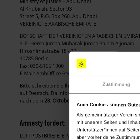
Ministry of Justice – Abu Dhabi
Al Khubirah, Sector 93
Street 5, P.O. Box 260, Abu Dhabi
VEREINIGTE ARABISCHE EMIRATE
BOTSCHAFT DER VEREINIGTEN ARABISCHEN EMIRA
S. E. Herrn Jumaa Mubarak Jumaa Salem Aljunaibi
Hiroshimastraße 18 - 20
10785 Berlin
Fax: 030-5165 1900
E-Mail:
AmbOffice.Berlin@mofa.gov.ae
Zustimmung
Bitte schreiben Sie Ihre Appelle
möglichst sofort
. S
auf Deutsch. Da Informationen in Urgent Actions sch
nach dem
28. Oktober 2015
keine Appelle mehr zu 
Auch Cookies können Gutes
Als gemeinnütziger Verein si
Amnesty fordert:
mit unseren Seiten und Inhalt
Unterstützer*innen auf Seite
LUFTPOSTBRIEFE, E-MAILS, FAXE ODER TWITTER
aber vorher deine Zustimmung