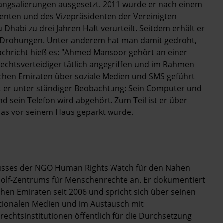
ngsalierungen ausgesetzt. 2011 wurde er nach einem
denten und des Vizepräsidenten der Vereinigten
habi zu drei Jahren Haft verurteilt. Seitdem erhält er
n Drohungen. Unter anderem hat man damit gedroht,
achricht hieß es: "Ahmed Mansoor gehört an einer
chtsverteidiger tätlich angegriffen und im Rahmen
schen Emiraten über soziale Medien und SMS geführt
ht er unter ständiger Beobachtung: Sein Computer und
d sein Telefon wird abgehört. Zum Teil ist er über
as vor seinem Haus geparkt wurde.
usses der NGO Human Rights Watch für den Nahen
Golf-Zentrums für Menschenrechte an. Er dokumentiert
hen Emiraten seit 2006 und spricht sich über seinen
nationalen Medien und im Austausch mit
htsinstitutionen öffentlich für die Durchsetzung