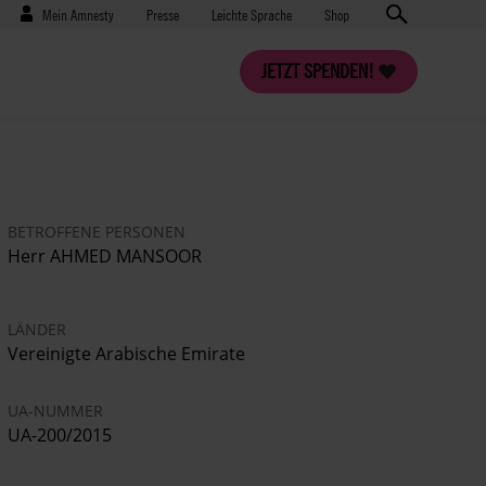
Benutzermenü
Presse
Mein Amnesty
Presse
Leichte Sprache
Shop
JETZT SPENDEN!
BETROFFENE PERSONEN
Herr AHMED MANSOOR
LÄNDER
Vereinigte Arabische Emirate
UA-NUMMER
UA-200/2015