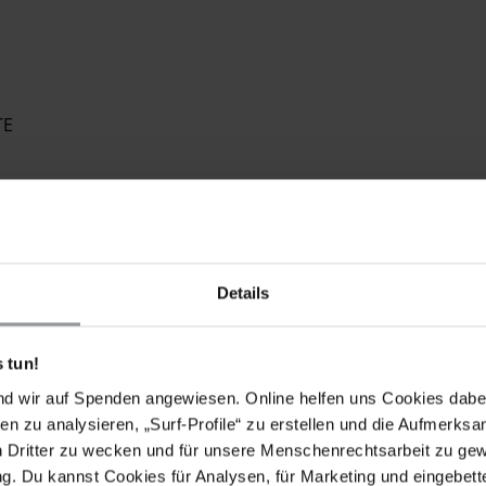
TE
Details
chreiben Sie in gutem Persisch, Arabisch, Englisch oder
nell an Aktualität verlieren können, bitten wir Sie,
verschicken.
 tun!
nd wir auf Spenden angewiesen. Online helfen uns Cookies dabe
en zu analysieren, „Surf-Profile“ zu erstellen und die Aufmerksa
n Dritter zu wecken und für unsere Menschenrechtsarbeit zu ge
NACHRICHTEN MIT FOLGENDEN FORDERUNGEN
. Du kannst Cookies für Analysen, für Marketing und eingebettet