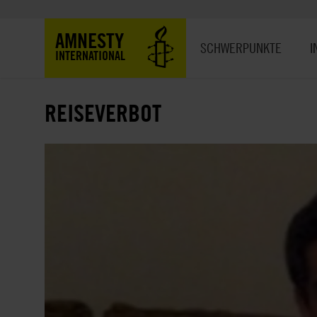
Direkt
zum
Hauptnavigation
AMNESTY
Inhalt
SCHWERPUNKTE
I
INTERNATIONAL
REISEVERBOT