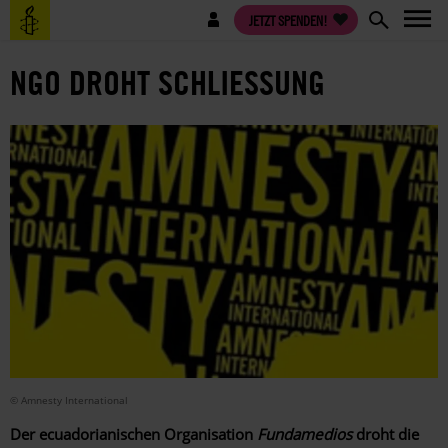
Direkt
Benutzermenü
JETZT SPENDEN!
zum
Inhalt
NGO DROHT SCHLIESSUNG
© Amnesty International
Der ecuadorianischen Organisation
Fundamedios
droht die