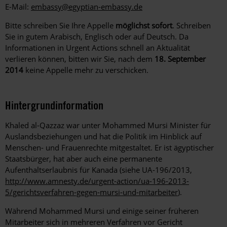
E-Mail:
embassy@egyptian-embassy.de
Bitte schreiben Sie Ihre Appelle
möglichst sofort
. Schreiben
Sie in gutem Arabisch, Englisch oder auf Deutsch. Da
Informationen in Urgent Actions schnell an Aktualität
verlieren können, bitten wir Sie, nach dem
18. September
2014
keine Appelle mehr zu verschicken.
Hintergrundinformation
Hintergrund
Khaled al-Qazzaz war unter Mohammed Mursi Minister für
Auslandsbeziehungen und hat die Politik im Hinblick auf
Menschen- und Frauenrechte mitgestaltet. Er ist ägyptischer
Staatsbürger, hat aber auch eine permanente
Aufenthaltserlaubnis für Kanada (siehe UA-196/2013,
http://www.amnesty.de/urgent-action/ua-196-2013-
5/gerichtsverfahren-gegen-mursi-und-mitarbeiter
).
Während Mohammed Mursi und einige seiner früheren
Mitarbeiter sich in mehreren Verfahren vor Gericht