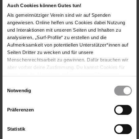
Gerichtsverfahren in vollem Umfang achten und nicht
Auch Cookies können Gutes tun!
auf die Todesstrafe zurückgreifen.
Als gemeinnütziger Verein sind wir auf Spenden
angewiesen. Online helfen uns Cookies dabei Nutzung
[APPELLE AN]
und Interaktionen mit unseren Seiten und Inhalten zu
analysieren, „Surf-Profile“ zu erstellen und die
STAATSANWALT
Aufmerksamkeit von potentiellen Unterstützer*innen auf
Hesham Mohamed Zaki Barakat
Seiten Dritter zu wecken und für unsere
Office of the Public Prosecutor
Menschenrechtsarbeit zu gewinnen. Dafür brauchen wir
Supreme Court House, 1 "26 July" Road
aber vorher deine Zustimmung. Du kannst Cookies für
Cairo
Analysen, für Marketing und eingebettete Drittinhalte
ÄGYPTEN
auch ablehnen, oder deine Meinung jederzeit später
(Anrede: Dear Counsellor / Sehr geehrter Herr Staatsanwalt)
Einwilligungsauswahl
wieder ändern. Diesen Banner kannst Du über den Link
Fax: (00 202) 2 577 4716 oder (00 202) 2 575 7165
Notwendig
(nur während der Bürozeiten, MEZ +2)
im Footer schnell wieder aufrufen.
Datenschutzerklärung
PRÄSIDENT
Präferenzen
Abdel Fattah al-Sisi
Office of the President
Statistik
Al Ittihadia Palace
Cairo