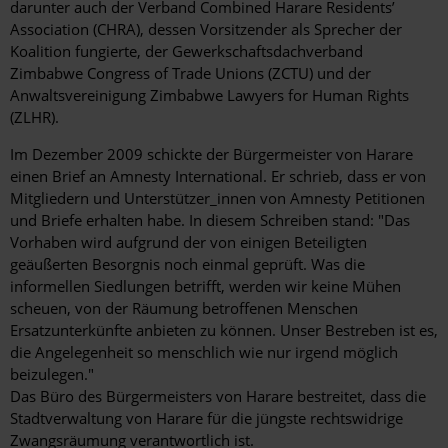
darunter auch der Verband Combined Harare Residents’
Association (CHRA), dessen Vorsitzender als Sprecher der
Koalition fungierte, der Gewerkschaftsdachverband
Zimbabwe Congress of Trade Unions (ZCTU) und der
Anwaltsvereinigung Zimbabwe Lawyers for Human Rights
(ZLHR).
Im Dezember 2009 schickte der Bürgermeister von Harare
einen Brief an Amnesty International. Er schrieb, dass er von
Mitgliedern und Unterstützer_innen von Amnesty Petitionen
und Briefe erhalten habe. In diesem Schreiben stand: "Das
Vorhaben wird aufgrund der von einigen Beteiligten
geäußerten Besorgnis noch einmal geprüft. Was die
informellen Siedlungen betrifft, werden wir keine Mühen
scheuen, von der Räumung betroffenen Menschen
Ersatzunterkünfte anbieten zu können. Unser Bestreben ist es,
die Angelegenheit so menschlich wie nur irgend möglich
beizulegen."
Das Büro des Bürgermeisters von Harare bestreitet, dass die
Stadtverwaltung von Harare für die jüngste rechtswidrige
Zwangsräumung verantwortlich ist.