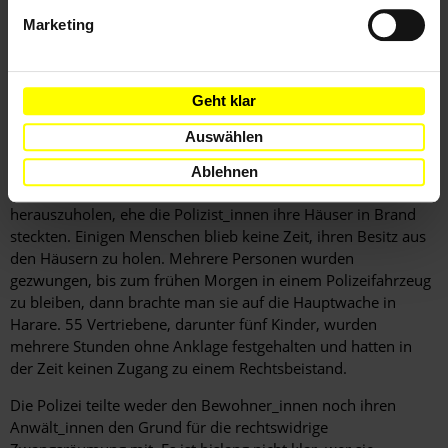
Marketing
Laut Angaben der Vertriebenen durchsuchte und zerstörte die
Polizei am 25. August gegen 0:30 Uhr eine informelle
Siedlung am Borrowdale Race Course in Gunhill, einem Vorort
Geht klar
von Harare. Mindestens 30 uniformierte Polizist_innen waren
zugegen, einige waren bewaffnet oder führten Hunde mit
Auswählen
sich. Die Betroffenen wurden weder vorher informiert, noch
hatten Konsultationen stattgefunden. Man gab ihnen nur 10
Ablehnen
Minuten, um ihr Hab und Gut aus ihren Behausungen
herauszuholen, ehe die Polizist_innen ihre Häuser in Brand
steckten. Einigen Menschen blieb keine Zeit, ihren Besitz aus
den Häusern zu holen. Mehrere Personen wurden
gezwungen, bis zum frühen Morgen in einem Polizeifahrzeug
zu bleiben, dann brachte man sie auf die Hauptwache in
Harare. 55 Vertriebene, darunter fünf Kinder, wurden
mehrere Stunden ohne Anklage festgehalten und hatten in
der Zeit keinen Zugang zu einem Rechtsbeistand.
Die Polizei teilte weder den Bewohner_innen noch ihren
Anwält_innen den Grund für die rechtswidrige