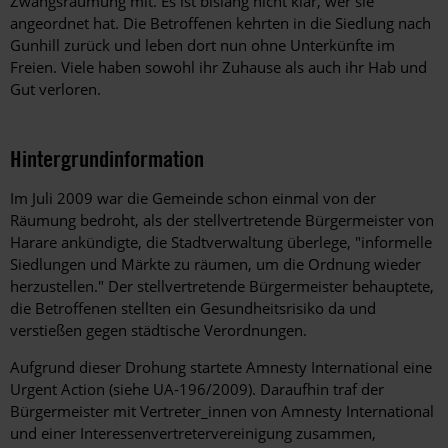
Zwangsräumung mit. Es ist bislang nicht klar, wer sie
angeordnet hat. Die Betroffenen kehrten in die Siedlung nach
Gunhill zurück und leben dort nun ohne Unterkünfte im
Freien. Viele haben sowohl ihr Zuhause als auch ihr Hab und
Gut verloren.
Hintergrundinformation
Hintergrund
Im Juli 2009 war die Gemeinde schon einmal von der
Räumung bedroht, als der stellvertretende Bürgermeister von
Harare ankündigte, die Stadtverwaltung überlege, "informelle
Siedlungen und Märkte zu räumen, um die Ordnung wieder
herzustellen." Der stellvertretende Bürgermeister behauptete,
die Betroffenen stellten ein Gesundheitsrisiko da und
verstießen gegen städtische Verordnungen.
Aufgrund dieser Drohung startete Amnesty International eine
Urgent Action (siehe UA-196/2009). Daraufhin traf der
Bürgermeister mit Vertreter_innen von Amnesty International
und einer Interessenvertretervereinigung zusammen,