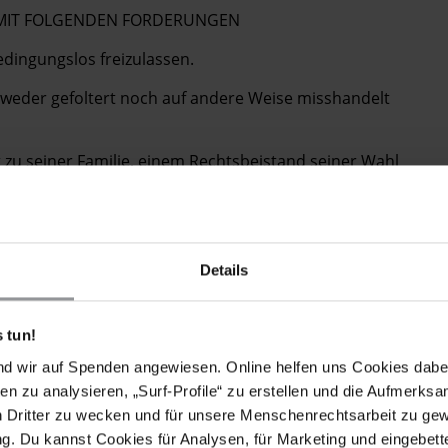
E MIT FOLGENDEN FORDERUNGEN
edingungslos freizulassen.
m weder gefoltert noch auf andere Weise misshandelt
t zu seiner Familie, einem Rechtsbeistand seiner Wahl
medizinischer Versorgung ermöglicht wird.
hte auf Bewegungsfreiheit und freie
schützt werden.
Details
der willkürlichen Inhaftierung von Zhu Chengzhi
t zu stellen.
 tun!
ungen, Einschüchterungen und Schikanierungen von
nd wir auf Spenden angewiesen. Online helfen uns Cookies dabe
en zu analysieren, „Surf-Profile“ zu erstellen und die Aufmerksa
eine unabhängige und unparteiische Untersuchung des
n Dritter zu wecken und für unsere Menschenrechtsarbeit zu ge
nd die Ergebnisse zu veröffentlichen.
. Du kannst Cookies für Analysen, für Marketing und eingebettet