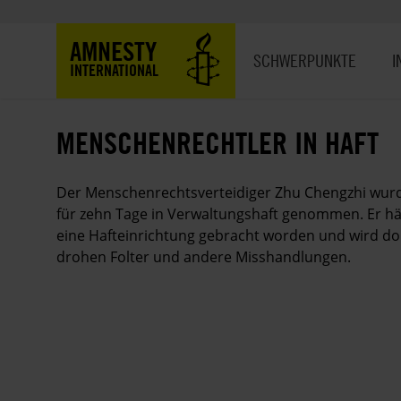
Direkt
zum
Hauptnavigation
AMNESTY
Inhalt
SCHWERPUNKTE
I
INTERNATIONAL
MENSCHENRECHTLER IN HAFT
Der Menschenrechtsverteidiger Zhu Chengzhi wurd
für zehn Tage in Verwaltungshaft genommen. Er hätt
eine Hafteinrichtung gebracht worden und wird dor
drohen Folter und andere Misshandlungen.