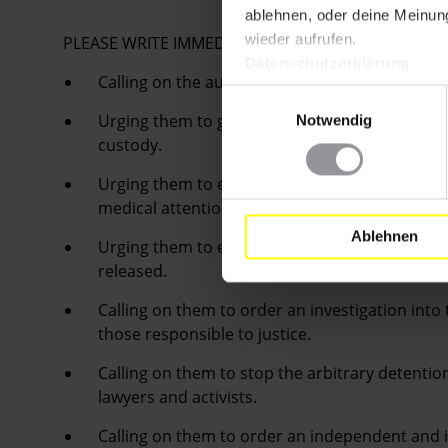
ablehnen, oder deine Meinung
wieder aufrufen.
PLEASE WRITE IMMEDIATELY
Datenschutzerklärung
Calling on the authorities to ensure that Zhu 
Einwilligungsauswahl
Urging them to guarantee that he will not be to
Notwendig
custody.
Urging them to ensure that he has access to hi
medical attention he may require.
Ablehnen
Urging them to ensure that his freedom of mo
released.
Calling on them to order an investigation into
those responsible to justice.
Calling on them to stop the arbitrary detenti
lawyers and activists.
Calling on them to order an independent and i