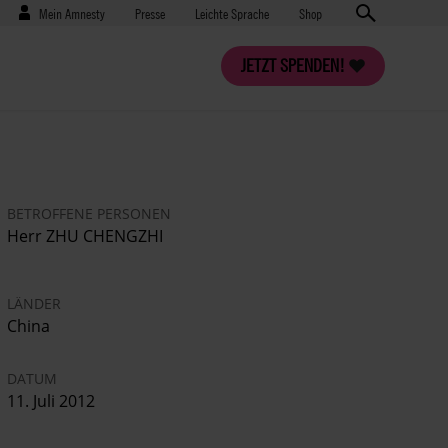
Benutzermenü
Presse
Mein Amnesty
Presse
Leichte Sprache
Shop
JETZT SPENDEN!
BETROFFENE PERSONEN
Herr ZHU CHENGZHI
LÄNDER
China
DATUM
11. Juli 2012