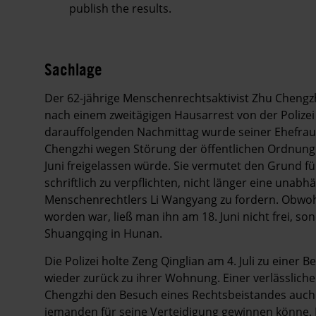
publish the results.
Sachlage
Der 62-jährige Menschenrechtsaktivist Zhu Chengz
nach einem zweitägigen Hausarrest von der Poliz
darauffolgenden Nachmittag wurde seiner Ehefrau 
Chengzhi wegen Störung der öffentlichen Ordnung 
Juni freigelassen würde. Sie vermutet den Grund für
schriftlich zu verpflichten, nicht länger eine una
Menschenrechtlers Li Wangyang zu fordern. Obwoh
worden war, ließ man ihn am 18. Juni nicht frei, son
Shuangqing in Hunan.
Die Polizei holte Zeng Qinglian am 4. Juli zu eine
wieder zurück zu ihrer Wohnung. Einer verlässlich
Chengzhi den Besuch eines Rechtsbeistandes auch 
jemanden für seine Verteidigung gewinnen könne. 