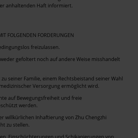
er anhaltenden Haft informiert.
E MIT FOLGENDEN FORDERUNGEN
edingungslos freizulassen.
m weder gefoltert noch auf andere Weise misshandelt
t zu seiner Familie, einem Rechtsbeistand seiner Wahl
medizinischer Versorgung ermöglicht wird.
hte auf Bewegungsfreiheit und freie
schützt werden.
der willkürlichen Inhaftierung von Zhu Chengzhi
t zu stellen.
ungen, Einschüchterungen und Schikanierungen von