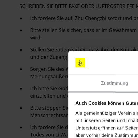
SCHREIBEN SIE BITTE FAXE ODER LUFTPOSTBRIEF
Ich fordere Sie auf, Zhu Chengzhi sofort und b
Bitte stellen Sie sicher, dass er im Gewahrsa
wird.
Stellen Sie zudem sicher, dass ihm der Kontak
und der Zugang zu gegebenenfalls benötigter 
Sorgen Sie des Weiteren dafür, dass seine Rec
Meinungsäußerung nach seiner Freilassung ge
Zustimmung
Ich bitte Sie eindringlich, eine Untersuchung 
einzuleiten und die Verantwortlichen vor Gerich
Auch Cookies können Gutes
Bitte stoppen Sie die willkürlichen Inhaftier
Als gemeinnütziger Verein si
MenschrechtsanwältInnen und AktivistInnen.
mit unseren Seiten und Inhalt
Ich fordere Sie darüber hinaus höflich auf, 
Unterstützer*innen auf Seite
Todes von Li Wangyang in die Wege zu leiten u
aber vorher deine Zustimmung