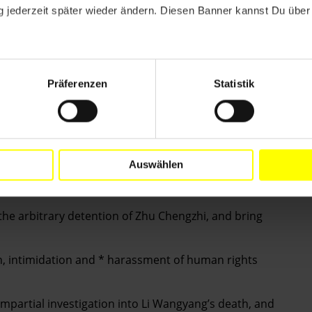
 jederzeit später wieder ändern. Diesen Banner kannst Du über 
Chengzhi is released immediately and unconditionally.
rtured or otherwise ill-treated whilst he remains in
Präferenzen
Statistik
s family, legal representation of his choosing and any
Auswählen
vement and expression are protected after he is
 the arbitrary detention of Zhu Chengzhi, and bring
on, intimidation and * harassment of human rights
mpartial investigation into Li Wangyang’s death, and