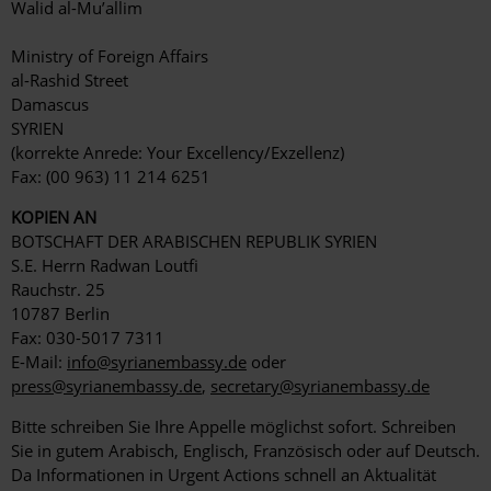
Walid al-Mu’allim
Ministry of Foreign Affairs
al-Rashid Street
Damascus
SYRIEN
(korrekte Anrede: Your Excellency/Exzellenz)
Fax: (00 963) 11 214 6251
KOPIEN AN
BOTSCHAFT DER ARABISCHEN REPUBLIK SYRIEN
S.E. Herrn Radwan Loutfi
Rauchstr. 25
10787 Berlin
Fax: 030-5017 7311
E-Mail:
info@syrianembassy.de
oder
press@syrianembassy.de
,
secretary@syrianembassy.de
Bitte schreiben Sie Ihre Appelle möglichst sofort. Schreiben
Sie in gutem Arabisch, Englisch, Französisch oder auf Deutsch.
Da Informationen in Urgent Actions schnell an Aktualität