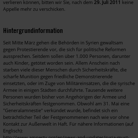
verlieren können, bitten wir Sie, nach dem
29. Juli 2011
keine
Appelle mehr zu verschicken.
Hintergrundinformation
Hintergrund
Seit Mitte März gehen die Behörden in Syrien gewaltsam
gegen Protestierende vor, die sich für politische Reformen
aussprechen. Seitdem sollen über 1.000 Personen, darunter
auch Kinder, getötet worden sein. Allem Anschein nach
starben viele dieser Menschen durch Sicherheitskräfte, die
scharfe Munition gegen friedliche Demonstrierende
einsetzten, oder im Zuge von Militäreinsätzen, die die syrische
Armee in einigen Städten durchführte. Tausende weitere
Personen wurden bisher von Angehörigen der Armee und
Sicherheitskräften festgenommen. Obwohl am 31. Mai eine
"Generalamnestie" verkündet wurde, befindet sich ein
beträchtlicher Teil der Festgenommenen nach wie vor ohne
Kontakt zur Außenwelt in Haft. Für nähere Informationen (auf
Englisch):
http://www.amnesty.org/en/news-and-updates/syria-must-