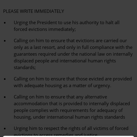
PLEASE WRITE IMMEDIATELY
Urging the President to use his authority to halt all
forced evictions immediately;
Calling on him to ensure that evictions are carried our
only as a last resort, and only in full compliance with the
guarantees required under the national law on internally
displaced people and international human rights
standards;
Calling on him to ensure that those evicted are provided
with adequate housing as a matter of urgency.
Calling on him to ensure that any alternative
accommodation that is provided to internally displaced
people complies with requirements for adequacy of
housing, under international human rights standards
Urging him to respect the rights of all victims of forced
evictions to access remedies and justice.