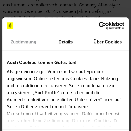
das humanitäre Völkerrecht darstellt. Gennady Afanasiyev
wurde im Dezember 2014 zu sieben Jahren Gefängnis
verurteilt. Er hat zugegeben, Brandanschläge auf
Organisationen, die die Besetzung der Krim unterstützen,
begangen zu haben, bestreitet aber, dass es sich dabei um
Terroranschläge gehandelt habe.
Zustimmung
Details
Über Cookies
[SCHREIBEN SIE BITTE ]
Auch Cookies können Gutes tun!
E-MAILS, FAXE ODER LUFTPOSTBRIEFE MIT FOLGENDEN
FORDERUNGEN
Als gemeinnütziger Verein sind wir auf Spenden
angewiesen. Online helfen uns Cookies dabei Nutzung
Ich möchte Sie hiermit daran erinnern, dass sowohl die
und Interaktionen mit unseren Seiten und Inhalten zu
Verfassung der Russischen Föderation als auch das
analysieren, „Surf-Profile“ zu erstellen und die
Übereinkommen gegen Folter und andere grausame,
Aufmerksamkeit von potentiellen Unterstützer*innen auf
unmenschliche und erniedrigende Behandlung die
Seiten Dritter zu wecken und für unsere
russischen Behörden verpflichten, Maßnahmen
einzuleiten, um Folter zu unterbinden und die dafür
Menschenrechtsarbeit zu gewinnen. Dafür brauchen wir
Verantwortlichen vor Gericht zu stellen.
aber vorher deine Zustimmung. Du kannst Cookies für
Analysen, für Marketing und eingebettete Drittinhalte