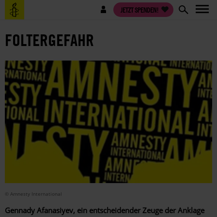
Direkt
Benutzermenü
JETZT SPENDEN!
zum
Inhalt
FOLTERGEFAHR
© Amnesty International
Gennady Afanasiyev, ein entscheidender Zeuge der Anklage