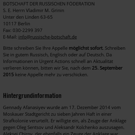
BOTSCHAFT DER RUSSISCHEN FÖDERATION
S. E. Herrn Vladimir M. Grinin
Unter den Linden 63-65
10117 Berlin
Fax: 030-2299 397
E-Mail:
info@russische-botschaft.de
Bitte schreiben Sie Ihre Appelle
möglichst sofort
. Schreiben
Sie in gutem Russisch, Englisch oder auf Deutsch. Da
Informationen in Urgent Actions schnell an Aktualität
verlieren können, bitten wir Sie, nach dem
25. September
2015
keine Appelle mehr zu verschicken.
Hintergrundinformation
Hintergrund
Gennady Afanasiyev wurde am 17. Dezember 2014 vom
Moskauer Stadtgericht zu sieben Jahren Haft in einer
Strafkolonie verurteilt. Er willigte ein, als Zeuge der Anklage
gegen Oleg Sentsov und Aleksandr Kolchenko auszusagen.
Aleksei Chirny, der ebenfalls ein Zeuge der Anklage war,