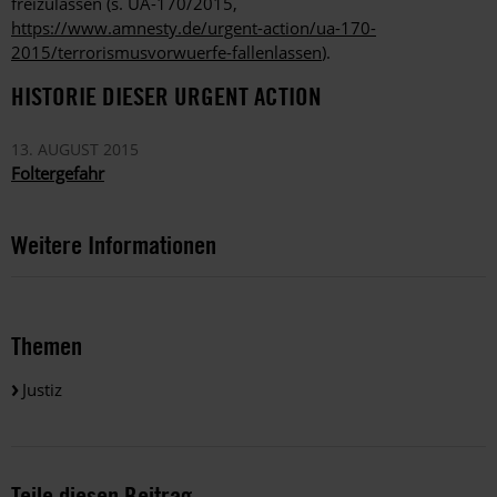
freizulassen (s. UA-170/2015,
https://www.amnesty.de/urgent-action/ua-170-
2015/terrorismusvorwuerfe-fallenlassen
).
HISTORIE DIESER URGENT ACTION
13. AUGUST 2015
Foltergefahr
Weitere Informationen
Themen
Justiz
Teile diesen Beitrag