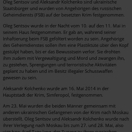
Hintergrund
Oleg Sentsov und Aleksandr Kolchenko sind ukrainische
Staatsbürger und wurden von Angehörigen des russischen
Geheimdiensts (FSB) auf der besetzten Krim festgenommen.
Oleg Sentsov wurde in der Nacht vom 10. auf den 11. Mai in
seinem Haus festgenommen. Er gab an, während seiner
Inhaftierung beim FSB gefoltert worden zu sein. Angehörige
des Geheimdienstes sollen ihm eine Plastiktüte über den Kopf
gestülpt haben, bis er das Bewusstsein verlor. Sie drohten
ihm zudem mit Vergewaltigung und Mord und zwangen ihn,
zu gestehen, Sprengungen und terroristische Aktivitäten
geplant zu haben und im Besitz illegaler Schusswaffen
gewesen zu sein.
Aleksandr Kolchenko wurde am 16. Mai 2014 in der
Hauptstadt der Krim, Simferopol, festgenommen.
Am 23. Mai wurden die beiden Männer gemeinsam mit
anderen ukrainischen Gefangenen von der Krim nach Moskau
überstellt. Oleg Sentsov und Aleksandr Kolchenko wurde nach
ihrer Verlegung nach Moskau bis zum 27. und 28. Mai, also
vier bzw. fünf Tage lang, der Zugang zu ihren russischen