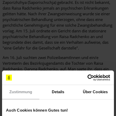
Zaporizhzhya (Saporischschja) gebracht. Es ist nicht bekannt,
dass Raisa Radchenko jemals an psychischen Erkrankungen
gelitten hätte. Nach ihrer Zwangseinweisung wurde sie einer
psychiatrischen Behandlung unterzogen, ohne dass eine
gerichtliche Genehmigung für eine solche Zwangsbehandlung
vorlag. Am 15. Juli ordnete ein Gericht dann die stationäre
psychiatrische Behandlung von Raisa Radchenko an und
begründete dies damit, dass sie ein Verhalten aufweise, das
"eine Gefahr für die Gesellschaft darstelle".
Am 16. Juli suchten zwei PolizeibeamtInnen und ein/e
VertreterIn des Bezirksjugendamts die Tochter von Raisa
Radchenko, Daryna Radchenko, auf. Man sagte ihr, dass ein
anonymer Anruf wegen möglichen Kindesmissbrauchs bei
den Behörden eingegangen sei. Weiterhin erklärten sie, dass
eine Überprüfung der Wohnung durchgeführt werde, um zu
entscheiden, ob ihr fünfjähriger Sohn in Pflege gegeben
Zustimmung
Details
Über Cookies
werden müsse.
Die Eilaktion, die Amnesty International am 15. Juli zu dem
Auch Cookies können Gutes tun!
Fall von Raisa Radchenko veröffentlichte, hat sowohl die