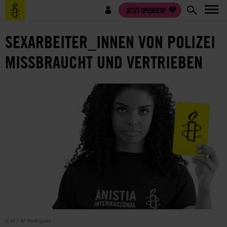
Direkt
Benutzermenü
JETZT SPENDEN!
zum
Inhalt
SEXARBEITER_INNEN VON POLIZEI
MISSBRAUCHT UND VERTRIEBEN
© AI / AF Rodrigues