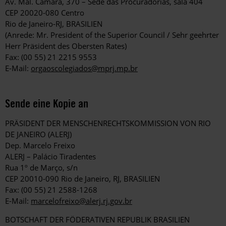
Av. Mal. Câmara, 370 – Sede das Procuradorias, sala 404
CEP 20020-080 Centro
Rio de Janeiro-RJ, BRASILIEN
(Anrede: Mr. President of the Superior Council / Sehr geehrter
Herr Präsident des Obersten Rates)
Fax: (00 55) 21 2215 9553
E-Mail:
orgaoscolegiados@mprj.mp.br
Sende eine Kopie an
PRÄSIDENT DER MENSCHENRECHTSKOMMISSION VON RIO
DE JANEIRO (ALERJ)
Dep. Marcelo Freixo
ALERJ – Palácio Tiradentes
Rua 1º de Março, s/n
CEP 20010-090 Rio de Janeiro, RJ, BRASILIEN
Fax: (00 55) 21 2588-1268
E-Mail:
marcelofreixo@alerj.rj.gov.br
BOTSCHAFT DER FÖDERATIVEN REPUBLIK BRASILIEN