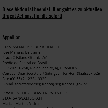
Diese Aktion ist beendet. Hier geht es zu aktuellen
Urgent Actions. Handle sofort!
Appell an
STAATSSEKRETÄR FÜR SICHERHEIT
José Mariano Beltrame
Praça Cristiano Ottoni, s/nº
Prédio da Central do Brasil
CEP 20221-250, Rio de Janeiro, RJ, BRASILIEN
(Anrede: Dear Secretary / Sehr geehrter Herr Staatssekretär)
Fax: (00 55) 21 2334-9329
E-Mail:
secretariodeseguranca@seguranca.rj.gov.br
PRÄSIDENT DES OBERSTEN RATES DER
STAATSANWALTSCHAFT
Marfan Martins Vieira