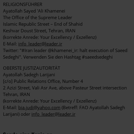
RELIGIONSFÜHRER
Ayatollah Sayed 'Ali Khamenei
The Office of the Supreme Leader
Islamic Republic Street – End of Shahid
Keshvar Doust Street, Tehran, IRAN
(korrekte Anrede: Your Excellency / Exzellenz)
E-Mail:
info_leader@leader.ir
Twitter: "#Iran leader @khamenei_ir: halt execution of Saeed
Sedeghi". Verwenden Sie den Hashtag #saeedsedeghi
OBERSTE JUSTIZAUTORITÄT
Ayatollah Sadegh Larijani
[c/o] Public Relations Office, Number 4
2 Azizi Street, Vali Asr Ave, above Pasteur Street intersection
Tehran, IRAN
(korrekte Anrede: Your Excellency / Exzellenz)
E-Mail:
bia.judi@yahoo.com
(Betreff: FAO Ayatollah Sadegh
Larijani) oder
info_leader@leader.ir