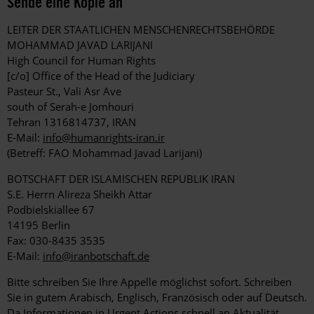
Sende eine Kopie an
LEITER DER STAATLICHEN MENSCHENRECHTSBEHÖRDE
MOHAMMAD JAVAD LARIJANI
High Council for Human Rights
[c/o] Office of the Head of the Judiciary
Pasteur St., Vali Asr Ave
south of Serah-e Jomhouri
Tehran 1316814737, IRAN
E-Mail:
info@humanrights-iran.ir
(Betreff: FAO Mohammad Javad Larijani)
BOTSCHAFT DER ISLAMISCHEN REPUBLIK IRAN
S.E. Herrn Alireza Sheikh Attar
Podbielskiallee 67
14195 Berlin
Fax: 030-8435 3535
E-Mail:
info@iranbotschaft.de
Bitte schreiben Sie Ihre Appelle möglichst sofort. Schreiben
Sie in gutem Arabisch, Englisch, Französisch oder auf Deutsch.
Da Informationen in Urgent Actions schnell an Aktualität