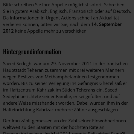
Bitte schreiben Sie Ihre Appelle möglichst sofort. Schreiben
Sie in gutem Arabisch, Englisch, Französisch oder auf Deutsch.
Da Informationen in Urgent Actions schnell an Aktualität
verlieren können, bitten wir Sie, nach dem
14. September
2012
keine Appelle mehr zu verschicken.
Hintergrundinformation
Hintergrund
Saeed Sedeghi war am 29. November 2011 in der iranischen
Hauptstadt Teheran zusammen mit drei weiteren Männern
wegen Besitzes von Methamphetaminen festgenommen
worden. Bis zu seiner Verlegung ins Gefängnis Ghezel saß er
im Haftzentrum Kahrizak im Süden Teherans ein. Saeed
Sedeghi berichtete seiner Familie, er sei gefoltert und auf
andere Weise misshandelt worden. Dabei wurden ihm in der
Hafteinrichtung Kahrizak mehrere Zähne ausgeschlagen.
Der Iran zählt gemessen an der Zahl seiner EinwohnerInnen
weltweit zu den Staaten mit der höchsten Rate an
Drogenabhängigen. Im Mai 2011 nannte Polizeichef Esma’il