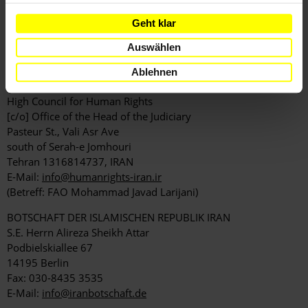
E-Mail:
bia.judi@yahoo.com
(Betreff: FAO Ayatollah Sadegh
Geht klar
Larijani) oder
info_leader@leader.ir
Auswählen
KOPIEN AN
LEITER DER STAATLICHEN MENSCHENRECHTSBEHÖRDE
Ablehnen
MOHAMMAD JAVAD LARIJANI
High Council for Human Rights
[c/o] Office of the Head of the Judiciary
Pasteur St., Vali Asr Ave
south of Serah-e Jomhouri
Tehran 1316814737, IRAN
E-Mail:
info@humanrights-iran.ir
(Betreff: FAO Mohammad Javad Larijani)
BOTSCHAFT DER ISLAMISCHEN REPUBLIK IRAN
S.E. Herrn Alireza Sheikh Attar
Podbielskiallee 67
14195 Berlin
Fax: 030-8435 3535
E-Mail:
info@iranbotschaft.de