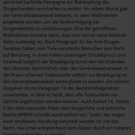
seinerzeit laufende Kampagne zur Bekämpfung des
Drogenhandels verschärfen zu wollen. Im selben Monat gab
der Generalstaatsanwalt bekannt, es seien Maßnahmen
eingeleitet worden, um die Strafverfolgung bei
Drogendelikten zu beschleunigen. Eine der getroffenen
Maßnahmen bestehe darin, dass von nun an seine Behörde
dafür zuständig sei. Nach Paragraph 32 des Anti-Drogen-
Gesetzes haben zum Tode verurteilte Menschen kein Recht
auf Berufung. In ihren Fällen unterliegen Schuldspruch und
Strafmaß lediglich der Bestätigung durch den Vorsitzenden
des Obersten Gerichtshofs oder den Generalstaatsanwalt. In
der Praxis scheinen Todesurteile vielfach zur Bestätigung an
den Generalstaatsanwalt weitergleitet zu werden. Ein solches
Vorgehen ist mit Paragraph 19 des Rechtsmittelgesetzes
unvereinbar, in dem es heißt, dass alle Todesurteile vor
Gericht angefochten werden können. Auch Artikel 14, Absatz
5 des Internationalen Pakts über bürgerliche und politische
Rechte (IPBPR) schreibt ausdrücklich vor: "Jeder, der wegen
einer strafbaren Handlung verurteilt worden ist, hat das
Recht, das Urteil entsprechend dem Gesetz durch ein höheres
Gericht nachprüfen zu lassen".