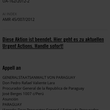
UA-162/2012-2
AI INDEX
AMR 45/007/2012
Diese Aktion ist beendet. Hier geht es zu aktuellen
Urgent Actions. Handle sofort!
Appell an
GENERALSTAATSANWALT VON PARAGUAY
Don Pedro Rafael Valiente Lara
Procurador General de la Republica de Paraguay
José Berges 1007 c/Perú
Asunción
PARAGUAY
(Anrede: Dear Procurator General / Estimado Procurador