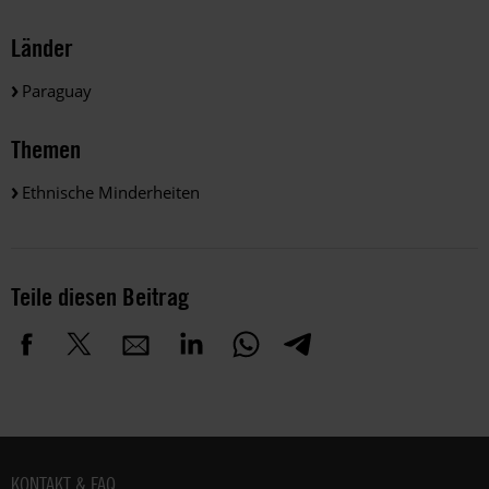
Länder
Paraguay
Themen
Ethnische Minderheiten
Teile diesen Beitrag
Fußbereich
KONTAKT & FAQ