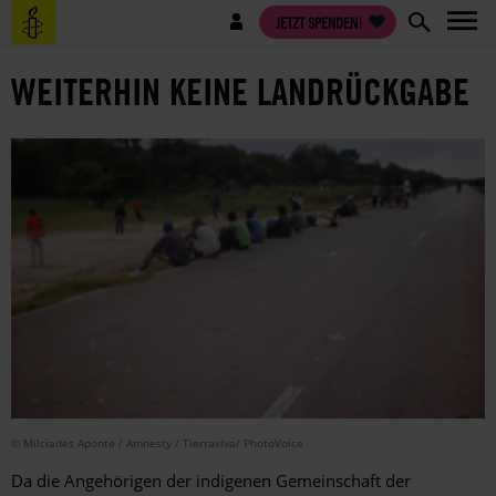
Direkt
Benutzermenü
JETZT SPENDEN!
zum
Inhalt
WEITERHIN KEINE LANDRÜCKGABE
© Milciades Aponte / Amnesty / Tierraviva/ PhotoVoice
Da die Angehörigen der indigenen Gemeinschaft der