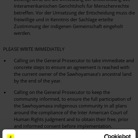
Interamerikanischen Gerichtshofs für Menschenrechte
betreffen. Vor der Umsetzung der Entscheidung muss die
freiwillige und in Kenntnis der Sachlage erteilte
Zustimmung der indigenen Gemeinschaft eingeholt
werden.
PLEASE WRITE IMMEDIATELY
Calling on the General Prosecutor to take immediate and
concrete steps to ensure an agreement is reached with
the current owner of the Sawhoyamaxa’s ancestral land
by the end of the year.
Calling on the General Prosecutor to keep the
community informed, to ensure the full participation of
the Sawhoyamaxa indigenous community in all plans
around the compliance of the Inter American Court of
Human Rights judgment and to obtain their free, prior
and informed consent before implementation.