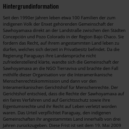
Hintergrundinformation
Hintergrund
Seit den 1990er Jahren leben etwa 100 Familien der zum
indigenen Volk der Enxet gehörenden Gemeinschaft der
Sawhoyamaxa direkt an der Landstraße zwischen den Städten
Concepción und Pozo Colorado in der Region Bajo Chaco. Sie
fordern das Recht, auf ihrem angestammten Land leben zu
dürfen, welches sich derzeit in Privatbesitz befindet. Da die
Regierung Paraguays ihre Landansprüche nicht
zufriedenstellend klärte, wandte sich die Gemeinschaft der
Sawhoyamaxa an die NGO Tierraviva und brachte den Fall
mithilfe dieser Organisation vor die Interamerikanische
Menschenrechtskommission und dann vor den
Interamerikanischen Gerichtshof für Menschenrechte. Der
Gerichtshof entschied, dass die Rechte der Sawhoyamaxa auf
ein faires Verfahren und auf Gerichtsschutz sowie ihre
Eigentumsrechte und ihr Recht auf Leben verletzt worden
waren. Das Urteil verpflichtet Paraguay, den indigenen
Gemeinschaften ihr angestammtes Land innerhalb von drei
Jahren zurückzugeben. Diese Frist ist seit dem 19. Mai 2009