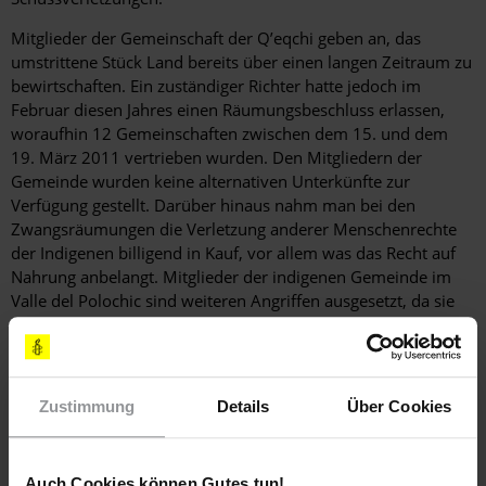
Mitglieder der Gemeinschaft der Q’eqchi geben an, das
umstrittene Stück Land bereits über einen langen Zeitraum zu
bewirtschaften. Ein zuständiger Richter hatte jedoch im
Februar diesen Jahres einen Räumungsbeschluss erlassen,
woraufhin 12 Gemeinschaften zwischen dem 15. und dem
19. März 2011 vertrieben wurden. Den Mitgliedern der
Gemeinde wurden keine alternativen Unterkünfte zur
Verfügung gestellt. Darüber hinaus nahm man bei den
Zwangsräumungen die Verletzung anderer Menschenrechte
der Indigenen billigend in Kauf, vor allem was das Recht auf
Nahrung anbelangt. Mitglieder der indigenen Gemeinde im
Valle del Polochic sind weiteren Angriffen ausgesetzt, da sie
das umstrittene Stück Land weiterhin bebauen und abernten,
um ihr Überleben zu sichern.
[EMPFOHLENE AKTIONEN]
Zustimmung
Details
Über Cookies
SCHREIBEN SIE BITTE FAXE ODER LUFTPOSTBRIEFE MIT
FOLGENDEN FORDERUNGEN
Auch Cookies können Gutes tun!