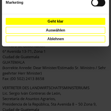
Marketing
beachten, das die Kompetenzen privater
Sicherheitsunternehmen definiert.
Geht klar
[APPELLE AN]
Auswählen
INNENMINISTER
Ablehnen
Lic. Carlos Menocal
Ministro de Gobernación
6ª Avenida 13-71, Zona 1
Ciudad de Guatemala
GUATEMALA
(korrekte Anrede: Dear Minister/Estimado Sr. Ministro / Sehr
geehrter Herr Minister)
Fax: (00 502) 2413 8658
VERTRETER DES LANDWIRTSCHATFSMINISTERIUMS
Lic. Sergio Iván Contreras de León,
Secretaría de Asuntos Agrarios,
Presidencia de la República, 5ta Avenida 8 – 50 Zona 9,
Ciudad de Guatemala