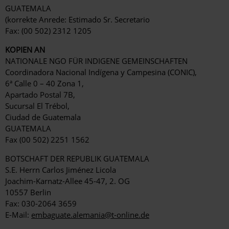
GUATEMALA
(korrekte Anrede: Estimado Sr. Secretario
Fax: (00 502) 2312 1205
KOPIEN AN
NATIONALE NGO FÜR INDIGENE GEMEINSCHAFTEN
Coordinadora Nacional Indígena y Campesina (CONIC),
6ª Calle 0 – 40 Zona 1,
Apartado Postal 7B,
Sucursal El Trébol,
Ciudad de Guatemala
GUATEMALA
Fax (00 502) 2251 1562
BOTSCHAFT DER REPUBLIK GUATEMALA
S.E. Herrn Carlos Jiménez Licola
Joachim-Karnatz-Allee 45-47, 2. OG
10557 Berlin
Fax: 030-2064 3659
E-Mail:
embaguate.alemania@t-online.de