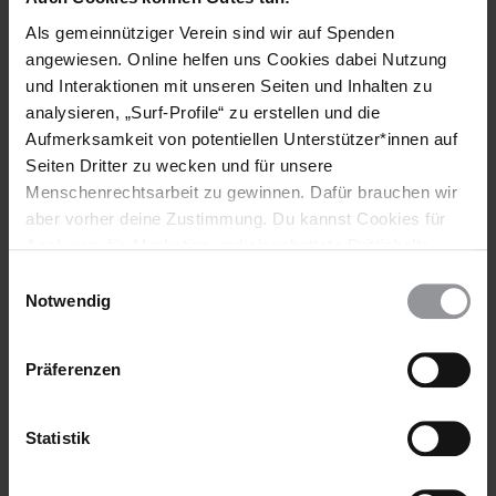
Ich bitte Sie eindringlich, den Angehörigen der indigenen
Als gemeinnütziger Verein sind wir auf Spenden
Gemeinde im Valle del Polochic in Absprache mit ihnen
angewiesen. Online helfen uns Cookies dabei Nutzung
Schutz zu gewähren.
und Interaktionen mit unseren Seiten und Inhalten zu
analysieren, „Surf-Profile“ zu erstellen und die
Ich fordere Sie höflich dazu auf sicherzustellen, dass alle,
Aufmerksamkeit von potentiellen Unterstützer*innen auf
die von Zwangsräumung betroffen sind, einen
Seiten Dritter zu wecken und für unsere
angemessenen Zugang zu Nahrung, Kleidung und
Unterkünften haben. Es dürfen darüber hinaus keine
Menschenrechtsarbeit zu gewinnen. Dafür brauchen wir
Räumungen stattfinden, ohne dass die gesetzlichen
aber vorher deine Zustimmung. Du kannst Cookies für
Vorschriften eingehalten, eine vorherige
Analysen, für Marketing und eingebettete Drittinhalte
Benachrichtigung und Absprache sowie der Zugang zu
auch ablehnen, oder deine Meinung jederzeit später
Einwilligungsauswahl
geeigneten alternativen Unterkünften beachtet werden.
wieder ändern. Diesen Banner kannst Du über den Link
Notwendig
im Footer schnell wieder aufrufen.
Bitte leiten Sie umgehend eine unabhängige und
Datenschutzerklärung
vollständige Untersuchung zum Tod von Oscar Reyes
Präferenzen
und die Verletzungen von Miguel Choc Cucul, Marcelino
Ical Cub und Arnoldo Caal Rax in die Wege,
veröffentlichen Sie die Ergebnisse und stellen Sie die
Statistik
Verantwortlichen vor Gericht.
Ich fordere Sie weiterhin dazu auf, das Gesetz zu