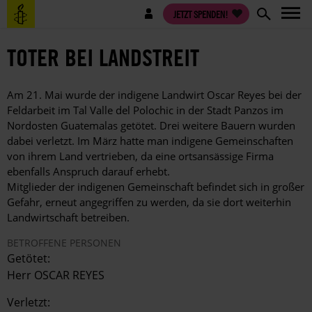
Direkt
Benutzermenü
JETZT SPENDEN!
zum
Inhalt
TOTER BEI LANDSTREIT
Am 21. Mai wurde der indigene Landwirt Oscar Reyes bei der
Feldarbeit im Tal Valle del Polochic in der Stadt Panzos im
Nordosten Guatemalas getötet. Drei weitere Bauern wurden
dabei verletzt. Im März hatte man indigene Gemeinschaften
von ihrem Land vertrieben, da eine ortsansässige Firma
ebenfalls Anspruch darauf erhebt.
Mitglieder der indigenen Gemeinschaft befindet sich in großer
Gefahr, erneut angegriffen zu werden, da sie dort weiterhin
Landwirtschaft betreiben.
BETROFFENE PERSONEN
Getötet:
Herr OSCAR REYES
Verletzt: