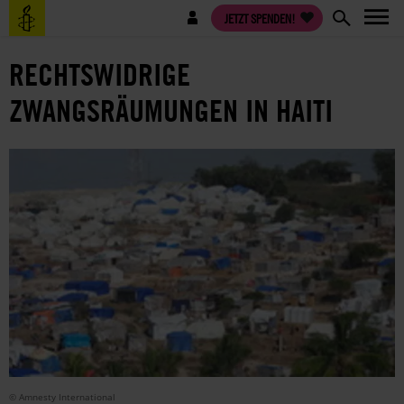
Direkt
Benutzermenü
JETZT SPENDEN!
zum
Inhalt
RECHTSWIDRIGE
ZWANGSRÄUMUNGEN IN HAITI
© Amnesty International