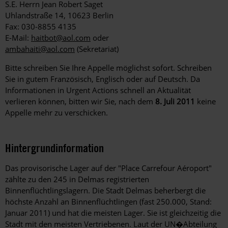
S.E. Herrn Jean Robert Saget
Uhlandstraße 14, 10623 Berlin
Fax: 030-8855 4135
E-Mail:
haitbot@aol.com
oder
ambahaiti@aol.com
(Sekretariat)
Bitte schreiben Sie Ihre Appelle möglichst sofort. Schreiben
Sie in gutem Französisch, Englisch oder auf Deutsch. Da
Informationen in Urgent Actions schnell an Aktualität
verlieren können, bitten wir Sie, nach dem
8. Juli 2011
keine
Appelle mehr zu verschicken.
Hintergrundinformation
Hintergrund
Das provisorische Lager auf der "Place Carrefour Aéroport"
zählte zu den 245 in Delmas registrierten
Binnenflüchtlingslagern. Die Stadt Delmas beherbergt die
höchste Anzahl an Binnenflüchtlingen (fast 250.000, Stand:
Januar 2011) und hat die meisten Lager. Sie ist gleichzeitig die
Stadt mit den meisten Vertriebenen. Laut der UN�Abteilung