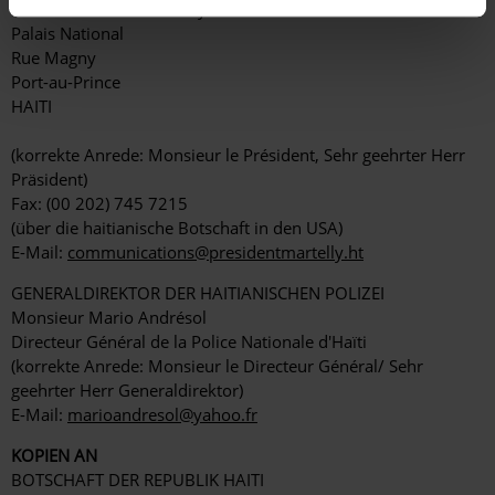
Monsieur Michel Martelly
Palais National
Rue Magny
Port-au-Prince
HAITI
(korrekte Anrede: Monsieur le Président, Sehr geehrter Herr
Präsident)
Fax: (00 202) 745 7215
(über die haitianische Botschaft in den USA)
E-Mail:
communications@presidentmartelly.ht
GENERALDIREKTOR DER HAITIANISCHEN POLIZEI
Monsieur Mario Andrésol
Directeur Général de la Police Nationale d'Haïti
(korrekte Anrede: Monsieur le Directeur Général/ Sehr
geehrter Herr Generaldirektor)
E-Mail:
marioandresol@yahoo.fr
KOPIEN AN
BOTSCHAFT DER REPUBLIK HAITI