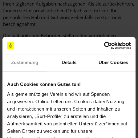
ihren täglichen Aufgaben nachzugehen. Als sie zurückkehrten,
fanden sie ihr provisorischen Obdach zerstört vor. Ihr
persönliches Hab und Gut wurde ebenfalls zerstört oder
beschlagnahmt.
Die haitianischen Behörden stellten den vertriebenen
Familien keine alternativen Unterkünfte zur Verfügung.
Amnesty International vorliegenden Informationen zufolge
wurde seitens der zuständigen Behörden von Delmas kein
rechtliches Verfahren eingeleitet, das als Grundlage für die
Zustimmung
Details
Über Cookies
Vertreibung der Binnenflüchtlinge von öffentlichen Plätzen
dienen könnte. Probleme wie Sicherheitsmängel und
unangemessene Lebensbedingungen in den provisorischen
Auch Cookies können Gutes tun!
Lagern können nicht durch Zwangsräumungen gelöst werden.
Als gemeinnütziger Verein sind wir auf Spenden
angewiesen. Online helfen uns Cookies dabei Nutzung
[EMPFOHLENE AKTIONEN]
und Interaktionen mit unseren Seiten und Inhalten zu
analysieren, „Surf-Profile“ zu erstellen und die
SCHREIBEN SIE BITTE E-MAILS, FAXE ODER LUFTPOSTBRIEFE
Aufmerksamkeit von potentiellen Unterstützer*innen auf
MIT FOLGENDEN FORDERUNGEN
Seiten Dritter zu wecken und für unsere
Stellen Sie sicher, dass Zwangsräumungen von