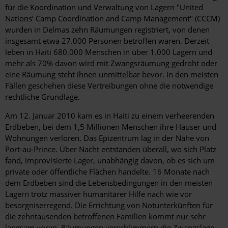
für die Koordination und Verwaltung von Lagern "United
Nations’ Camp Coordination and Camp Management" (CCCM)
wurden in Delmas zehn Räumungen registriert, von denen
insgesamt etwa 27.000 Personen betroffen waren. Derzeit
leben in Haiti 680.000 Menschen in über 1.000 Lagern und
mehr als 70% davon wird mit Zwangsräumung gedroht oder
eine Räumung steht ihnen unmittelbar bevor. In den meisten
Fällen geschehen diese Vertreibungen ohne die notwendige
rechtliche Grundlage.
Am 12. Januar 2010 kam es in Haiti zu einem verheerenden
Erdbeben, bei dem 1,5 Millionen Menschen ihre Häuser und
Wohnungen verloren. Das Epizentrum lag in der Nähe von
Port-au-Prince. Über Nacht entstanden überall, wo sich Platz
fand, improvisierte Lager, unabhängig davon, ob es sich um
private oder öffentliche Flächen handelte. 16 Monate nach
dem Erdbeben sind die Lebensbedingungen in den meisten
Lagern trotz massiver humanitärer Hilfe nach wie vor
besorgniserregend. Die Errichtung von Notunterkünften für
die zehntausenden betroffenen Familien kommt nur sehr
langsam voran. Räumungen verschlimmern die Zwangslage