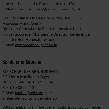
(über die haitianische Botschaft in den USA)
E-Mail:
communications@presidentmartelly.ht
GENERALDIREKTOR DER HAITIANISCHEN POLIZEI
Monsieur Mario Andrésol
Directeur Général de la Police Nationale d'Haïti
(korrekte Anrede: Monsieur le Directeur Général/ Sehr
geehrter Herr Generaldirektor)
E-Mail:
marioandresol@yahoo.fr
Sende eine Kopie an
BOTSCHAFT DER REPUBLIK HAITI
S.E. Herrn Jean Robert Saget
Uhlandstraße 14, 10623 Berlin
Fax: 030-8855 4135
E-Mail:
haitbot@aol.com
oder
ambahaiti@aol.com
(Sekretariat)
Bitte schreiben Sie Ihre Appelle möglichst sofort. Schreiben