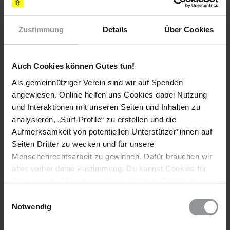
Ich möchte weiterhin meine tiefe Besorgnis darüber zum
Ausdruck bringen, dass die USA im Fall von 'Abd al
Rahim Hussayn Muhammed al Nashiri in den letzten
Zustimmung
Details
Über Cookies
neun Jahren internationale Menschenrechtsnormen
missachtet haben und weise nun um so mehr auf die
Notwendigkeit hin, solche Menschenrechtsstandards
Auch Cookies können Gutes tun!
bedingungslos einzuhalten.
Als gemeinnütziger Verein sind wir auf Spenden
[APPELLE AN]
angewiesen. Online helfen uns Cookies dabei Nutzung
und Interaktionen mit unseren Seiten und Inhalten zu
analysieren, „Surf-Profile“ zu erstellen und die
PRÄDISENT
President Barrack Obama
Aufmerksamkeit von potentiellen Unterstützer*innen auf
The White House, 1600 Pennsylvania
Seiten Dritter zu wecken und für unsere
Avenue NW
Menschenrechtsarbeit zu gewinnen. Dafür brauchen wir
Washington, DC 20500, USA
aber vorher deine Zustimmung. Du kannst Cookies für
(korrekte Anrede: Dear Mr President /
Analysen, für Marketing und eingebettete Drittinhalte
Sehr geehrter Herr Präsident)
auch ablehnen, oder deine Meinung jederzeit später
Einwilligungsauswahl
Fax: (00 1) 202 456 2461
wieder ändern. Diesen Banner kannst Du über den Link
Notwendig
E-Mail: über die Website
http://www.whitehouse.gov/contact/
im Footer schnell wieder aufrufen.
VERTEIDIGUNGSMINISTER