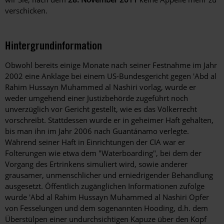
verschicken.
Hintergrundinformation
Hintergrund
Obwohl bereits einige Monate nach seiner Festnahme im Jahr
2002 eine Anklage bei einem US-Bundesgericht gegen 'Abd al
Rahim Hussayn Muhammed al Nashiri vorlag, wurde er
weder umgehend einer Justizbehörde zugeführt noch
unverzüglich vor Gericht gestellt, wie es das Völkerrecht
vorschreibt. Stattdessen wurde er in geheimer Haft gehalten,
bis man ihn im Jahr 2006 nach Guantánamo verlegte.
Während seiner Haft in Einrichtungen der CIA war er
Folterungen wie etwa dem "Waterboarding", bei dem der
Vorgang des Ertrinkens simuliert wird, sowie anderer
grausamer, unmenschlicher und erniedrigender Behandlung
ausgesetzt. Öffentlich zugänglichen Informationen zufolge
wurde 'Abd al Rahim Hussayn Muhammed al Nashiri Opfer
von Fesselungen und dem sogenannten Hooding, d.h. dem
Überstülpen einer undurchsichtigen Kapuze über den Kopf