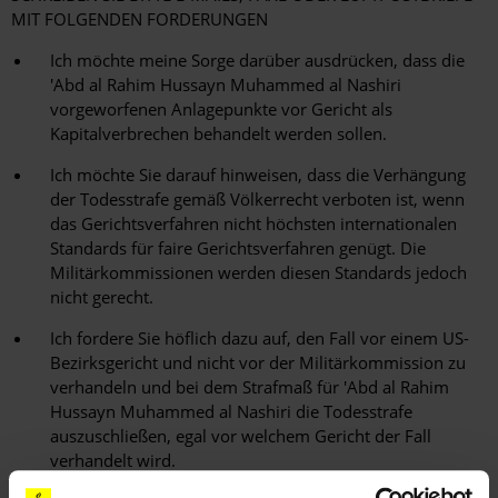
MIT FOLGENDEN FORDERUNGEN
Ich möchte meine Sorge darüber ausdrücken, dass die
'Abd al Rahim Hussayn Muhammed al Nashiri
vorgeworfenen Anlagepunkte vor Gericht als
Kapitalverbrechen behandelt werden sollen.
Ich möchte Sie darauf hinweisen, dass die Verhängung
der Todesstrafe gemäß Völkerrecht verboten ist, wenn
das Gerichtsverfahren nicht höchsten internationalen
Standards für faire Gerichtsverfahren genügt. Die
Militärkommissionen werden diesen Standards jedoch
nicht gerecht.
Ich fordere Sie höflich dazu auf, den Fall vor einem US-
Bezirksgericht und nicht vor der Militärkommission zu
verhandeln und bei dem Strafmaß für 'Abd al Rahim
Hussayn Muhammed al Nashiri die Todesstrafe
auszuschließen, egal vor welchem Gericht der Fall
verhandelt wird.