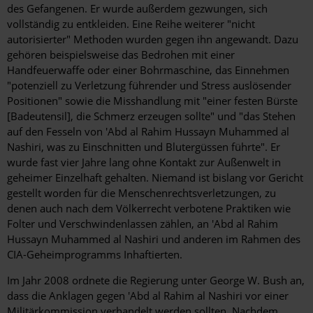
des Gefangenen. Er wurde außerdem gezwungen, sich
vollständig zu entkleiden. Eine Reihe weiterer "nicht
autorisierter" Methoden wurden gegen ihn angewandt. Dazu
gehören beispielsweise das Bedrohen mit einer
Handfeuerwaffe oder einer Bohrmaschine, das Einnehmen
"potenziell zu Verletzung führender und Stress auslösender
Positionen" sowie die Misshandlung mit "einer festen Bürste
[Badeutensil], die Schmerz erzeugen sollte" und "das Stehen
auf den Fesseln von 'Abd al Rahim Hussayn Muhammed al
Nashiri, was zu Einschnitten und Blutergüssen führte". Er
wurde fast vier Jahre lang ohne Kontakt zur Außenwelt in
geheimer Einzelhaft gehalten. Niemand ist bislang vor Gericht
gestellt worden für die Menschenrechtsverletzungen, zu
denen auch nach dem Völkerrecht verbotene Praktiken wie
Folter und Verschwindenlassen zählen, an 'Abd al Rahim
Hussayn Muhammed al Nashiri und anderen im Rahmen des
CIA-Geheimprogramms Inhaftierten.
Im Jahr 2008 ordnete die Regierung unter George W. Bush an,
dass die Anklagen gegen 'Abd al Rahim al Nashiri vor einer
Militärkommission verhandelt werden sollten. Nachdem