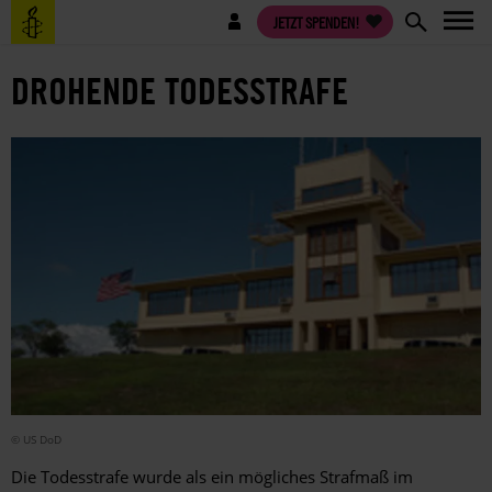
Direkt
Benutzermenü
JETZT SPENDEN!
zum
Inhalt
DROHENDE TODESSTRAFE
© US DoD
Die Todesstrafe wurde als ein mögliches Strafmaß im