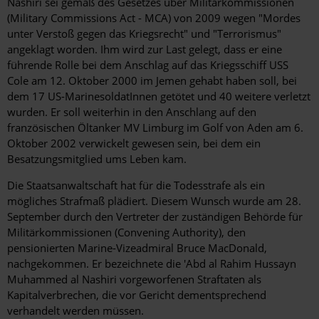
Nashiri sei gemäß des Gesetzes über Militärkommissionen
(Military Commissions Act - MCA) von 2009 wegen "Mordes
unter Verstoß gegen das Kriegsrecht" und "Terrorismus"
angeklagt worden. Ihm wird zur Last gelegt, dass er eine
führende Rolle bei dem Anschlag auf das Kriegsschiff USS
Cole am 12. Oktober 2000 im Jemen gehabt haben soll, bei
dem 17 US-MarinesoldatInnen getötet und 40 weitere verletzt
wurden. Er soll weiterhin in den Anschlang auf den
französischen Öltanker MV Limburg im Golf von Aden am 6.
Oktober 2002 verwickelt gewesen sein, bei dem ein
Besatzungsmitglied ums Leben kam.
Die Staatsanwaltschaft hat für die Todesstrafe als ein
mögliches Strafmaß plädiert. Diesem Wunsch wurde am 28.
September durch den Vertreter der zuständigen Behörde für
Militärkommissionen (Convening Authority), den
pensionierten Marine-Vizeadmiral Bruce MacDonald,
nachgekommen. Er bezeichnete die 'Abd al Rahim Hussayn
Muhammed al Nashiri vorgeworfenen Straftaten als
Kapitalverbrechen, die vor Gericht dementsprechend
verhandelt werden müssen.