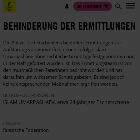
Direkt
Benutzermenü
JETZT SPENDEN!
zum
Inhalt
BEHINDERUNG DER ERMITTLUNGEN
Die Polizei Tschetscheniens behindert Ermittlungen zur
Aufklärung von Vorwürfen, denen zufolge Islam
Umarpashaev ohne rechtliche Grundlage festgenommen und
in der Haft gefoltert worden ist. Das Ermittlungsteam ist von
den mutmaßlichen TäterInnen bedroht worden und hat
daraufhin um wirksamen Schutz gebeten. Es sind jedoch
keine entsprechenden Maßnahmen ergriffen worden.
BETROFFENE PERSONEN
ISLAM UMARPASHAEV, etwa 24-jähriger Tschetschene
LÄNDER
Russische Föderation