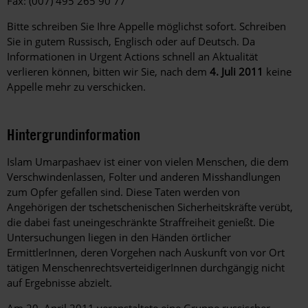
Fax: (007) 495 265 90 77
Bitte schreiben Sie Ihre Appelle möglichst sofort. Schreiben
Sie in gutem Russisch, Englisch oder auf Deutsch. Da
Informationen in Urgent Actions schnell an Aktualität
verlieren können, bitten wir Sie, nach dem
4. Juli 2011
keine
Appelle mehr zu verschicken.
Hintergrundinformation
Hintergrund
Islam Umarpashaev ist einer von vielen Menschen, die dem
Verschwindenlassen, Folter und anderen Misshandlungen
zum Opfer gefallen sind. Diese Taten werden von
Angehörigen der tschetschenischen Sicherheitskräfte verübt,
die dabei fast uneingeschränkte Straffreiheit genießt. Die
Untersuchungen liegen in den Händen örtlicher
ErmittlerInnen, deren Vorgehen nach Auskunft von vor Ort
tätigen MenschenrechtsverteidigerInnen durchgängig nicht
auf Ergebnisse abzielt.