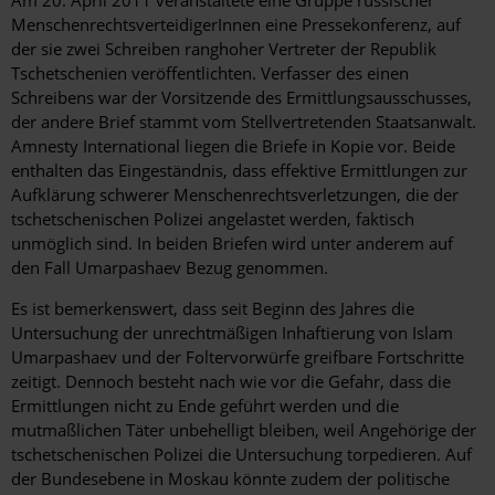
Am 20. April 2011 veranstaltete eine Gruppe russischer
MenschenrechtsverteidigerInnen eine Pressekonferenz, auf
der sie zwei Schreiben ranghoher Vertreter der Republik
Tschetschenien veröffentlichten. Verfasser des einen
Schreibens war der Vorsitzende des Ermittlungsausschusses,
der andere Brief stammt vom Stellvertretenden Staatsanwalt.
Amnesty International liegen die Briefe in Kopie vor. Beide
enthalten das Eingeständnis, dass effektive Ermittlungen zur
Aufklärung schwerer Menschenrechtsverletzungen, die der
tschetschenischen Polizei angelastet werden, faktisch
unmöglich sind. In beiden Briefen wird unter anderem auf
den Fall Umarpashaev Bezug genommen.
Es ist bemerkenswert, dass seit Beginn des Jahres die
Untersuchung der unrechtmäßigen Inhaftierung von Islam
Umarpashaev und der Foltervorwürfe greifbare Fortschritte
zeitigt. Dennoch besteht nach wie vor die Gefahr, dass die
Ermittlungen nicht zu Ende geführt werden und die
mutmaßlichen Täter unbehelligt bleiben, weil Angehörige der
tschetschenischen Polizei die Untersuchung torpedieren. Auf
der Bundesebene in Moskau könnte zudem der politische