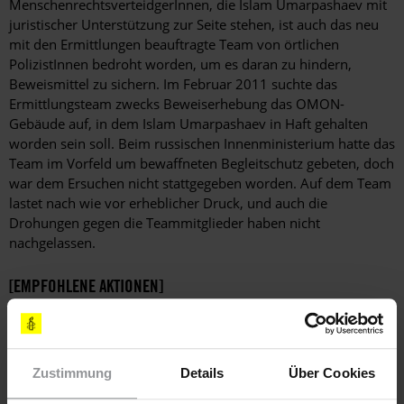
MenschenrechtsverteidgerInnen, die Islam Umarpashaev mit
juristischer Unterstützung zur Seite stehen, ist auch das neu
mit den Ermittlungen beauftragte Team von örtlichen
PolizistInnen bedroht worden, um es daran zu hindern,
Beweismittel zu sichern. Im Februar 2011 suchte das
Ermittlungsteam zwecks Beweiserhebung das OMON-
Gebäude auf, in dem Islam Umarpashaev in Haft gehalten
worden sein soll. Beim russischen Innenministerium hatte das
Team im Vorfeld um bewaffneten Begleitschutz gebeten, doch
war dem Ersuchen nicht stattgegeben worden. Auf dem Team
lastet nach wie vor erheblicher Druck, und auch die
Drohungen gegen die Teammitglieder haben nicht
nachgelassen.
[EMPFOHLENE AKTIONEN]
SCHREIBEN SIE BITTE FAXE ODER LUFTPOSTBRIEFE MIT
FOLGENDEN FORDERUNGEN
Zustimmung
Details
Über Cookies
Ich begrüße die seit Januar bei der Untersuchung der
unrechtmäßigen Inhaftierung von Islam Umarpashaev