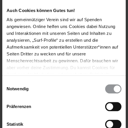
erzielten Fortschritte.
Auch Cookies können Gutes tun!
Ich appelliere hiermit an Sie, das Ermittlungsteam
Als gemeinnütziger Verein sind wir auf Spenden
umfassend und wirksam zu schützen.
angewiesen. Online helfen uns Cookies dabei Nutzung
Suspendieren Sie mit sofortiger Wirkung bis zum
und Interaktionen mit unseren Seiten und Inhalten zu
Abschluss der Ermittlungen den OMON-Befehlshaber,
analysieren, „Surf-Profile“ zu erstellen und die
der von Islam Umarpashaev als einer seiner Folterer
Aufmerksamkeit von potentiellen Unterstützer*innen auf
identifiziert worden ist und das Untersuchungsteam
Seiten Dritter zu wecken und für unsere
bedroht haben soll.
Menschenrechtsarbeit zu gewinnen. Dafür brauchen wir
aber vorher deine Zustimmung. Du kannst Cookies für
[APPELLE AN]
Analysen, für Marketing und eingebettete Drittinhalte
auch ablehnen, oder deine Meinung jederzeit später
Einwilligungsauswahl
GENERALSTAATSANWALT DER RUSSISCHEN FÖDERATION
wieder ändern. Diesen Banner kannst Du über den Link
Notwendig
Yurii Yakovlevich Chaika, Ul. Bolshaia Dmitrovka, 15a
im Footer schnell wieder aufrufen.
Moscow GSP-3, 125993, RUSSISCHE FÖDERATION
Datenschutzerklärung
(korrekte Anrede: Dear Prosecutor General)
Präferenzen
Fax: (007) 495 987 58 41
INNENMINISTER DER RUSSISCHEN FÖDERATION
Statistik