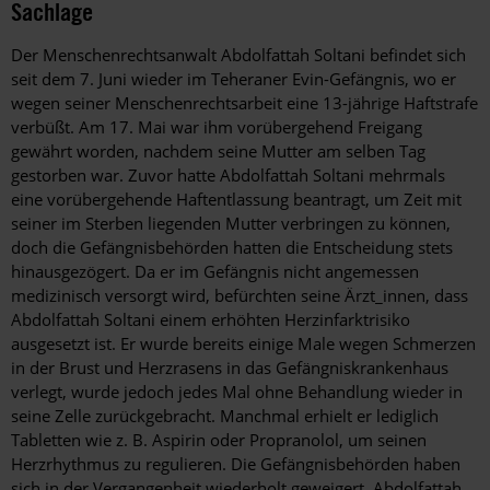
Sachlage
Der Menschenrechtsanwalt Abdolfattah Soltani befindet sich
seit dem 7. Juni wieder im Teheraner Evin-Gefängnis, wo er
wegen seiner Menschenrechtsarbeit eine 13-jährige Haftstrafe
verbüßt. Am 17. Mai war ihm vorübergehend Freigang
gewährt worden, nachdem seine Mutter am selben Tag
gestorben war. Zuvor hatte Abdolfattah Soltani mehrmals
eine vorübergehende Haftentlassung beantragt, um Zeit mit
seiner im Sterben liegenden Mutter verbringen zu können,
doch die Gefängnisbehörden hatten die Entscheidung stets
hinausgezögert. Da er im Gefängnis nicht angemessen
medizinisch versorgt wird, befürchten seine Ärzt_innen, dass
Abdolfattah Soltani einem erhöhten Herzinfarktrisiko
ausgesetzt ist. Er wurde bereits einige Male wegen Schmerzen
in der Brust und Herzrasens in das Gefängniskrankenhaus
verlegt, wurde jedoch jedes Mal ohne Behandlung wieder in
seine Zelle zurückgebracht. Manchmal erhielt er lediglich
Tabletten wie z. B. Aspirin oder Propranolol, um seinen
Herzrhythmus zu regulieren. Die Gefängnisbehörden haben
sich in der Vergangenheit wiederholt geweigert, Abdolfattah