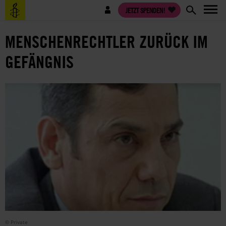
Direkt
Benutzermenü
JETZT SPENDEN!
zum
Inhalt
MENSCHENRECHTLER ZURÜCK IM
GEFÄNGNIS
© Private