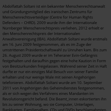
Abdolfattah Soltani ist ein bekannter Menschenrechtsanwalt
und Gründungsmitglied des iranischen Zentrums für
Menschenrechtsverteidiger (Centre for Human Rights
Defenders – CHRD). 2009 wurde ihm der Internationale
Nürnberger Menschenrechtspreis verliehen, 2012 erhielt er
den Menschenrechtspreis der Internationalen
Anwaltsvereinigung (IBA). Abdolfattah Soltani wurde erstmals
am 16. Juni 2009 festgenommen, als es im Zuge der
umstrittenen Präsidentschaftswahl zu Unruhen kam. Bis zum
26. August 2009 wurde er im Teheraner Evin-Gefängnis
festgehalten und daraufhin gegen eine hohe Kaution in Form
von Besitzurkunden freigelassen. Während seiner Zeit in Haft
durfte er nur ein einziges Mal Besuch von seiner Familie
erhalten und nur wenige Male mit seinen Angehörigen
telefonieren. Abdolfattah Soltani wurde am 10. September
2011 von Angehörigen des Geheimdienstes festgenommen,
als er sich wegen des Verfahrens eines Mandanten im
Revolutionsgericht befand. Die Beamt_innen eskortierten ihn
bis zu seiner Wohnung, wo sie Computer, Unterlagen,
Bankkarten, Familienalben, CDs und DVDs beschlagnahmten.