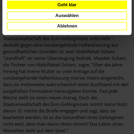
Geht klar
Gründen und auf eine Verlegung ins Krankenhaus sind von
der Staatsanwaltschaft des Evin-Gefängnisses im Allgemeinen
Auswählen
ohne Angabe von Gründen zurückgewiesen worden. Einmal
wurde der Familie von Abdolfattah Soltani jedoch mitgeteilt,
Ablehnen
dass die Generalstaatsanwaltschaft – der die
Staatsanwaltschaft des Evin-Gefängnisses untersteht –
deshalb gegen eine vorübergehende Haftentlassung aus
gesundheitlichen Gründen ist, weil Abdolfattah Soltani
"standhaft" an seiner Überzeugung festhält. Maedeh Soltani,
die Tochter von Abdolfattah Soltani, sagte: "Über die Jahre
hinweg hat meine Mutter so viele Anträge auf die
vorübergehende Haftentlassung meines Vaters eingereicht,
dass sie mittlerweile wahrscheinlich einen Buchband mit den
ausgefüllten Formularen herausgeben könnte. Fast jede
Woche stellt sie einen neuen Antrag. Doch die
Staatsanwaltschaft des Evin-Gefängnisses nimmt keine Notiz
davon. Er nimmt die Briefe entgegen und sagt, dass sie
bearbeitet werden. Ist es die Gesundheit eines Gefangenen
nicht wert, dass man davon Notiz nimmt? Das Leben eines
Menschen steht auf dem Spiel."