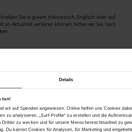
chreiben Sie in gutem Indonesisch, Englisch oder auf
 an Aktualität verlieren können, bitten wir Sie, nach
ken.
TPOSTBRIEFE MIT FOLGENDEN FORDERUNGEN
aikel Asso, Yoram Magai, Nopinus Humawak, Apolos
Details
ossay sofort und bedingungslos freizulassen, da sie
s auf freie Meinungsäußerung festgehalten werden.
 tun!
r bis zu ihrer bedingungslosen Freilassung vor Folter
den. Sorgen Sie bitte zudem dafür, dass sie Zugang zu
nd wir auf Spenden angewiesen. Online helfen uns Cookies dabe
 jeglicher erforderlichen medizinischen Behandlung
en zu analysieren, „Surf-Profile“ zu erstellen und die Aufmerksa
n Dritter zu wecken und für unsere Menschenrechtsarbeit zu ge
. Du kannst Cookies für Analysen, für Marketing und eingebettet