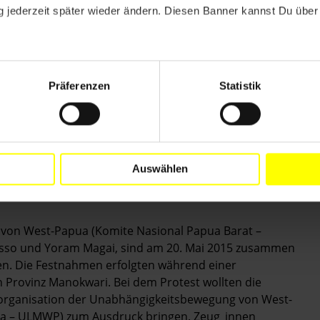
 jederzeit später wieder ändern. Diesen Banner kannst Du über 
onditionally release Alex Nekenem, Maikel Asso, Yoram
teus Bonsapia and Wamoka Yudas Kossay, as they
cise of their right to freedom of expression.
Präferenzen
Statistik
elease, the seven men are not tortured or otherwise ill-
ies, lawyers of their choice and any medical treatment
Auswählen
s von West-Papua (Komite Nasional Papua Barat –
sso und Yoram Magai, sind am 20. Mai 2015 zusammen
n. Die Festnahmen erfolgten während einer
 Provinz Manokwari. Bei dem Protest wollten die
horganisation der Unabhängigkeitsbewegung von West-
ua – ULMWP) zum Ausdruck bringen. Zeug_innen