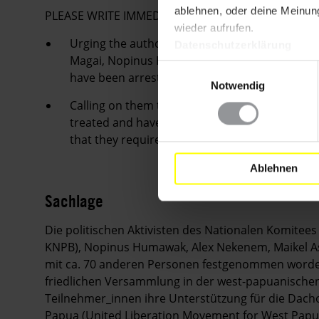
ablehnen, oder deine Meinung
PLEASE WRITE IMMEDIATELY
wieder aufrufen.
Urging the authorities to immediately and unc
Datenschutzerklärung
Magai, Nopinus Humawak, Apolos Sroyer, Dor
Einwilligungsauswahl
have been arrested solely for the peaceful exer
Notwendig
Calling on them to ensure that pending their r
treated and have regular access to their famil
that they require.
Ablehnen
Sachlage
Die politischen Aktivisten des Nationalen Komitee
KNPB), Nopinus Humawak, Alex Nekenem, Maikel A
mit ca. 70 anderen Personen festgenommen worde
friedlichen Versammlung in der west-papuanischen
Teilnehmer_innen ihre Unterstützung für die Dac
Papua (United Liberation Movement for West Pap