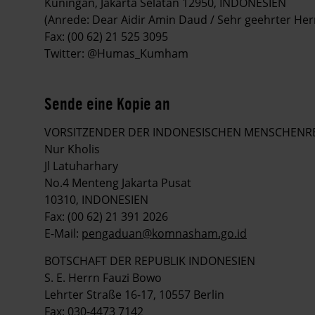
Kuningan, Jakarta Selatan 12950, INDONESIEN
(Anrede: Dear Aidir Amin Daud / Sehr geehrter Her
Fax: (00 62) 21 525 3095
Twitter: @Humas_Kumham
Sende eine Kopie an
VORSITZENDER DER INDONESISCHEN MENSCHENR
Nur Kholis
Jl Latuharhary
No.4 Menteng Jakarta Pusat
10310, INDONESIEN
Fax: (00 62) 21 391 2026
E-Mail:
pengaduan@komnasham.go.id
BOTSCHAFT DER REPUBLIK INDONESIEN
S. E. Herrn Fauzi Bowo
Lehrter Straße 16-17, 10557 Berlin
Fax: 030-4473 7142