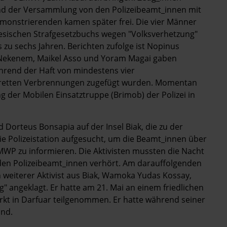
nd der Versammlung von den Polizeibeamt_innen mit
onstrierenden kamen später frei. Die vier Männer
esischen Strafgesetzbuchs wegen "Volksverhetzung"
 zu sechs Jahren. Berichten zufolge ist Nopinus
x Nekenem, Maikel Asso und Yoram Magai gaben
hrend der Haft von mindestens vier
garetten Verbrennungen zugefügt wurden. Momentan
g der Mobilen Einsatztruppe (Brimob) der Polizei in
 Dorteus Bonsapia auf der Insel Biak, die zu der
e Polizeistation aufgesucht, um die Beamt_innen über
MWP zu informieren. Die Aktivisten mussten die Nacht
 den Polizeibeamt_innen verhört. Am darauffolgenden
n weiterer Aktivist aus Biak, Wamoka Yudas Kossay,
" angeklagt. Er hatte am 21. Mai an einem friedlichen
kt in Darfuar teilgenommen. Er hatte während seiner
nd.