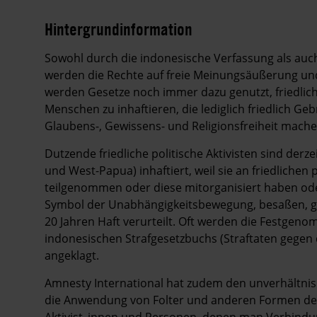
Hintergrundinformation
Hintergrund
Sowohl durch die indonesische Verfassung als auc
werden die Rechte auf freie Meinungsäußerung un
werden Gesetze noch immer dazu genutzt, friedliche 
Menschen zu inhaftieren, die lediglich friedlich G
Glaubens-, Gewissens- und Religionsfreiheit mache
Dutzende friedliche politische Aktivisten sind derz
und West-Papua) inhaftiert, weil sie an friedlichen
teilgenommen oder diese mitorganisiert haben oder
Symbol der Unabhängigkeitsbewegung, besaßen, ge
20 Jahren Haft verurteilt. Oft werden die Festge
indonesischen Strafgesetzbuchs (Straftaten gegen d
angeklagt.
Amnesty International hat zudem den unverhältni
die Anwendung von Folter und anderen Formen der 