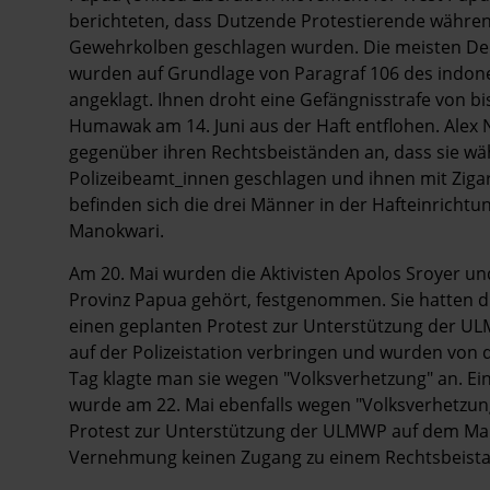
berichteten, dass Dutzende Protestierende währe
Gewehrkolben geschlagen wurden. Die meisten Dem
wurden auf Grundlage von Paragraf 106 des indon
angeklagt. Ihnen droht eine Gefängnisstrafe von bis
Humawak am 14. Juni aus der Haft entflohen. Ale
gegenüber ihren Rechtsbeiständen an, dass sie wä
Polizeibeamt_innen geschlagen und ihnen mit Zi
befinden sich die drei Männer in der Hafteinrichtun
Manokwari.
Am 20. Mai wurden die Aktivisten Apolos Sroyer und
Provinz Papua gehört, festgenommen. Sie hatten di
einen geplanten Protest zur Unterstützung der UL
auf der Polizeistation verbringen und wurden von
Tag klagte man sie wegen "Volksverhetzung" an. Ei
wurde am 22. Mai ebenfalls wegen "Volksverhetzung
Protest zur Unterstützung der ULMWP auf dem Mar
Vernehmung keinen Zugang zu einem Rechtsbeista