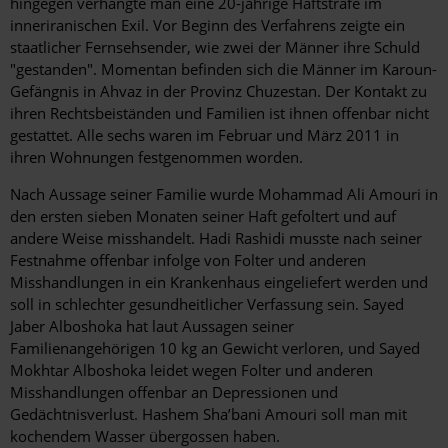
hingegen verhängte man eine 20-jährige Haftstrafe im
inneriranischen Exil. Vor Beginn des Verfahrens zeigte ein
staatlicher Fernsehsender, wie zwei der Männer ihre Schuld
"gestanden". Momentan befinden sich die Männer im Karoun-
Gefängnis in Ahvaz in der Provinz Chuzestan. Der Kontakt zu
ihren Rechtsbeiständen und Familien ist ihnen offenbar nicht
gestattet. Alle sechs waren im Februar und März 2011 in
ihren Wohnungen festgenommen worden.
Nach Aussage seiner Familie wurde Mohammad Ali Amouri in
den ersten sieben Monaten seiner Haft gefoltert und auf
andere Weise misshandelt. Hadi Rashidi musste nach seiner
Festnahme offenbar infolge von Folter und anderen
Misshandlungen in ein Krankenhaus eingeliefert werden und
soll in schlechter gesundheitlicher Verfassung sein. Sayed
Jaber Alboshoka hat laut Aussagen seiner
Familienangehörigen 10 kg an Gewicht verloren, und Sayed
Mokhtar Alboshoka leidet wegen Folter und anderen
Misshandlungen offenbar an Depressionen und
Gedächtnisverlust. Hashem Sha’bani Amouri soll man mit
kochendem Wasser übergossen haben.