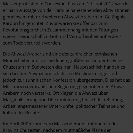
Massenprotesten in Chuzestan. Etwa am 19. Juni 2012 wurde
er nach Aussage von der Familie nahestehenden AktivistInnen
gemeinsam mit drei weiteren Ahwazi-Arabern im Gefängnis
Karoun hingerichtet. Zuvor waren sie offenbar vom
Revolutionsgericht in Zusammenhang mit den Tötungen
wegen "Feindschaft zu Gott und Verdorbenheit auf Erden"
zum Tode verurteilt worden.
Die Ahwazi-Araber sind eine der zahlreichen ethnischen
Minderheiten im Iran. Sie leben größtenteils in der Provinz
Chuzestan im Südwesten des Iran. Hauptsächlich handelt es
sich bei den Ahwazi um schiitische Muslime, einige sind
jedoch zur sunnitischen Konfession übergetreten. Dies hat das
Misstrauen der iranischen Regierung gegenüber den Ahwazi-
Arabern noch verstärkt. Oft klagen die Ahwazi über
Marginalisierung und Diskriminierung hinsichtlich Bildung,
Arbeit, angemessener Unterkünfte, politischer Teilhabe und
kultureller Rechte.
Im April 2005 kam es zu Massendemonstrationen in der
Provinz Chuzestan, nachdem mutmaßliche Pläne der