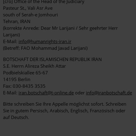
[c/o] Office of the Head of the Judiciary
Pasteur St., Vali Asr Ave
south of Serah-e Jomhouri
Tehran, IRAN
(korrekte Anrede: Dear Mr Larijani / Sehr geehrter Herr
Larijani)
E-Mail:
info@humanrights-iran.ir
(Betreff: FAO Mohammad Javad Larijani)
BOTSCHAFT DER ISLAMISCHEN REPUBLIK IRAN
S.E. Herrn Alireza Sheikh Attar
Podbielskiallee 65-67
14195 Berlin
Fax: 030-8435 3535
E-Mail:
iran.botschaft@t-online.de
oder
info@iranbotschaft.de
Bitte schreiben Sie Ihre Appelle möglichst sofort. Schreiben
Sie in gutem Persisch, Arabisch, Englisch, Französisch oder
auf Deutsch.