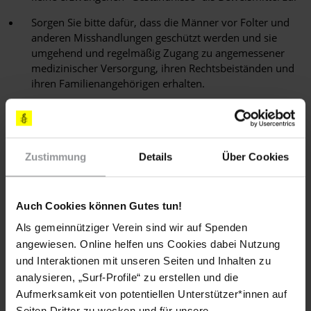
Sorgen Sie bitte dafür, dass die Männer vor Folter und
anderen Misshandlungen geschützt werden und sie
umgehend und regelmäßig Zugang zu angemessener
medizinischer Versorgung, ihren Rechtsbeiständen und
ihren Familienangehörigen erhalten.
[APPELLE AN]
RELIGIONSFÜHRER
Zustimmung
Details
Über Cookies
Ayatollah Sayed 'Ali Khamenei
The Office of the Supreme Leader
Islamic Republic Street – End of Shahid
Auch Cookies können Gutes tun!
Keshvar Doust Street
Tehran, IRAN
Als gemeinnütziger Verein sind wir auf Spenden
(korrekte Anrede: Your Excellency / Exzellenz)
angewiesen. Online helfen uns Cookies dabei Nutzung
E-Mail:
info_leader@leader.ir
und Interaktionen mit unseren Seiten und Inhalten zu
Twitter: "#Iran Leader
analysieren, „Surf-Profile“ zu erstellen und die
@khamenei_ir must ensure 5 Ahwazi Arab men are not
Aufmerksamkeit von potentiellen Unterstützer*innen auf
executed"
Seiten Dritter zu wecken und für unsere