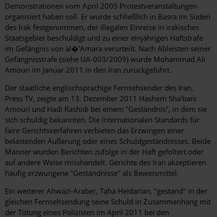
Demonstrationen vom April 2005 Protestveranstaltungen
organisiert haben soll. Er wurde schließlich in Basra im Süden
des Irak festgenommen, der illegalen Einreise in irakisches
Staatsgebiet beschuldigt und zu einer einjährigen Haftstrafe
im Gefängnis von al�'Amara verurteilt. Nach Ableisten seiner
Gefängnisstrafe (siehe UA-003/2009) wurde Mohammad Ali
Amouri im Januar 2011 in den Iran zurückgeführt.
Der staatliche englischsprachige Fernsehsender des Iran,
Press TV, zeigte am 13. Dezember 2011 Hashem Sha’bani
Amouri und Hadi Rashidi bei einem "Geständnis", in dem sie
sich schuldig bekannten. Die internationalen Standards für
faire Gerichtsverfahren verbieten das Erzwingen einer
belastenden Äußerung oder eines Schuldgeständnisses. Beide
Männer wurden Berichten zufolge in der Haft gefoltert oder
auf andere Weise misshandelt. Gerichte des Iran akzeptieren
häufig erzwungene "Geständnisse" als Beweismittel.
Ein weiterer Ahwazi-Araber, Taha Heidarian, "gestand" in der
gleichen Fernsehsendung seine Schuld in Zusammenhang mit
der Tötung eines Polizisten im April 2011 bei den