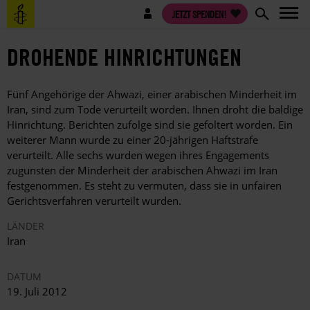
Direkt
Benutzermenü
JETZT SPENDEN!
zum
Inhalt
DROHENDE HINRICHTUNGEN
Fünf Angehörige der Ahwazi, einer arabischen Minderheit im
Iran, sind zum Tode verurteilt worden. Ihnen droht die baldige
Hinrichtung. Berichten zufolge sind sie gefoltert worden. Ein
weiterer Mann wurde zu einer 20-jährigen Haftstrafe
verurteilt. Alle sechs wurden wegen ihres Engagements
zugunsten der Minderheit der arabischen Ahwazi im Iran
festgenommen. Es steht zu vermuten, dass sie in unfairen
Gerichtsverfahren verurteilt wurden.
LÄNDER
Iran
DATUM
19. Juli 2012