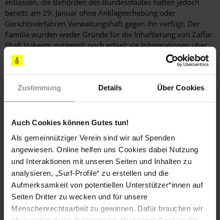
entlassen, die Behörden des Bundesstaates hatten jedoch
bereits am 29. Januar ohne Anklageerhebung oder
Gerichtsverfahren Verwaltungshaft gegen ihn verfügt. Der
Familie wurden weder Gründe für die Inhaftierung von Zaffar
Shafi Hakeem mitgeteilt noch erhielt sie Informationen über
die fortgesetzte Verwaltungshaft.
Zaffar Shafi Hakeem wird nahezu 300 km entfernt von
seinem Zuhause im Bezirksgefängnis von Kathua (Kathua
Zustimmung
Details
Über Cookies
District Jail) festgehalten. Aus diesem Gefängnis sind bereits
mehrfach Vorwürfe über Menschenrechtsverletzungen an
Gefangenen erhoben worden. Insbesondere wird immer
Auch Cookies können Gutes tun!
wieder die mangelhafte medizinische Versorgung kritisiert.
Als gemeinnütziger Verein sind wir auf Spenden
angewiesen. Online helfen uns Cookies dabei Nutzung
[EMPFOHLENE AKTIONEN]
und Interaktionen mit unseren Seiten und Inhalten zu
analysieren, „Surf-Profile“ zu erstellen und die
SCHREIBEN SIE BITTE FAXE, E-MAILS ODER LUFTPOSTBRIEFE
MIT FOLGENDEN FORDERUNGEN
Aufmerksamkeit von potentiellen Unterstützer*innen auf
Seiten Dritter zu wecken und für unsere
Ich fordere Sie auf, Zaffar Shafi Hakeem umgehend aus
Menschenrechtsarbeit zu gewinnen. Dafür brauchen wir
der Verwaltungshaft zu entlassen.