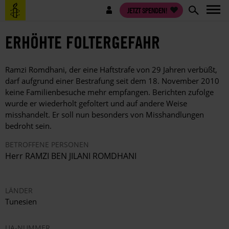
Direkt
Benutzermenü
JETZT SPENDEN!
zum
Inhalt
ERHÖHTE FOLTERGEFAHR
Ramzi Romdhani, der eine Haftstrafe von 29 Jahren verbüßt,
darf aufgrund einer Bestrafung seit dem 18. November 2010
keine Familienbesuche mehr empfangen. Berichten zufolge
wurde er wiederholt gefoltert und auf andere Weise
misshandelt. Er soll nun besonders von Misshandlungen
bedroht sein.
BETROFFENE PERSONEN
Herr RAMZI BEN JILANI ROMDHANI
LÄNDER
Tunesien
UA-NUMMER