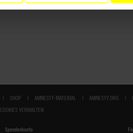
SHOP
AMNESTY-MATERIAL
AMNESTY.ORG
COOKIES VERWALTEN
Spendenkonto
Fo