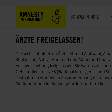
Direkt
zum
Hauptnavigation
AMNESTY
Inhalt
SCHWERPUNKTE
I
INTERNATIONAL
ÄRZTE FREIGELASSEN!
Die sechs inhaftierten Ärzte, Ahmed Alabwabi, Alha
Khalafallah, Ashraf Hammad und Mahmoud Khaira
Anklageerhebung freigelassen. Sie waren zwischen 
Geheimdienstes NISS (National Intelligence and Se
Festnahmen standen in Zusammenhang mit einem St
MedizinerInnen im Sudan gefordert hatten. Die sech