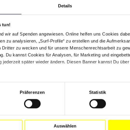
haben, die inhaftierten Ärzte freizulassen, wenn die
Details
n. Der Streik wurde am 24. Juni beendet. NISS-
in der Hauptstadt Khartoum durchkämmt haben, um zu
 tun!
r aufgenommen hatten. In der selben Nacht wurden die
nd wir auf Spenden angewiesen. Online helfen uns Cookies dabe
en zu analysieren, „Surf-Profile“ zu erstellen und die Aufmerksa
derlich. Vielen Dank allen, die sich an dieser Eilaktion
n Dritter zu wecken und für unsere Menschenrechtsarbeit zu ge
. Du kannst Cookies für Analysen, für Marketing und eingebettet
 jederzeit später wieder ändern. Diesen Banner kannst Du über 
Präferenzen
Statistik
Auswählen