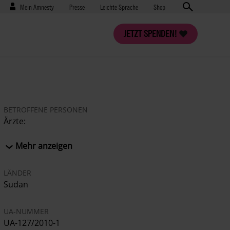
Benutzermenü
Presse
Mein Amnesty
Presse
Leichte Sprache
Shop
JETZT SPENDEN!
BETROFFENE PERSONEN
Ärzte:
DR. ALHADI BAHKIT
DR. AHMED ALABWABI
Mehr anzeigen
DR. ASHRAF HAMMAD
DR. MAHMOUD KHAIRALLAH
LÄNDER
DR. ABDELAZIZ ALI JAMEE
Sudan
DR. AHMED ABDALLHA KHALAFALLAH
UA-NUMMER
UA-127/2010-1