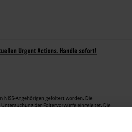
tuellen Urgent Actions. Handle sofort!
on NISS-Angehörigen gefoltert worden. Die
Untersuchung der Foltervorwürfe eingeleitet. Die
tort und wurden nicht unter Anklage gestellt.
nen Streik, um gegen die Inhaftierung ihrer Kollegen zu
e Wirkung, die Arbeitsbedingungen für MedizinerInnen im