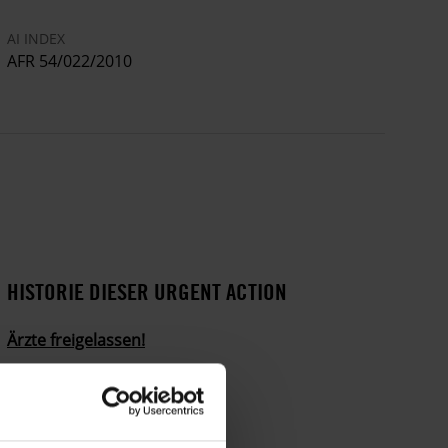
AI INDEX
AFR 54/022/2010
HISTORIE DIESER URGENT ACTION
Ärzte freigelassen!
Ärzte willkürlich in Haft