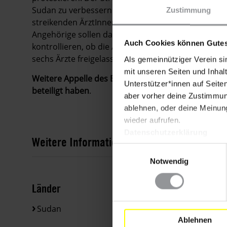
Sudan zu verbessern. Die Behörden sollen zugesagt 
Zustimmung
streikenden ÄrztInnen ihre Arbeit wieder aufnehme
Angehörige sollen daraufhin die Krankenhäuser 
Auch Cookies können Gutes
kontrollieren, ob die ÄrztInnen ihre Arbeit wiede
sechs Ärzte freigelassen.
Als gemeinnütziger Verein si
mit unseren Seiten und Inhalt
Weitere Appelle des Eilaktionsnetzes sind nicht erfor
Unterstützer*innen auf Seite
beteiligt haben
.
aber vorher deine Zustimmung
ablehnen, oder deine Meinung
wieder aufrufen.
Datenschutzerklärung
Weitere Informationen
Einwilligungsauswahl
Notwendig
Länder
Sudan
Ablehnen