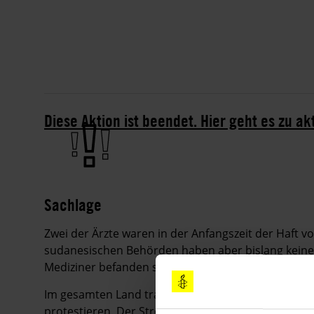
Diese Aktion ist beendet. Hier geht es zu ak
Sachlage
Zwei der Ärzte waren in der Anfangszeit der Haft v
sudanesischen Behörden haben aber bislang keine 
Mediziner befanden sich an einem unbekannten Haf
Im gesamten Land traten ÄrztInnen am 2. Juni in ei
protestieren. Der Streik erzielte nicht die erhofft