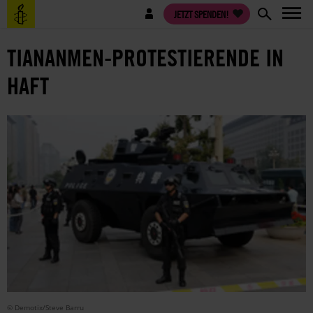
Direkt
Benutzermenü
JETZT SPENDEN!
zum
Inhalt
TIANANMEN-PROTESTIERENDE IN
HAFT
© Demotix/Steve Barru