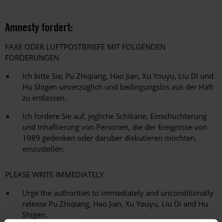
Amnesty fordert:
FAXE ODER LUFTPOSTBRIEFE MIT FOLGENDEN
FORDERUNGEN
Ich bitte Sie, Pu Zhiqiang, Hao Jian, Xu Youyu, Liu Di und
Hu Shigen unverzüglich und bedingungslos aus der Haft
zu entlassen.
Ich fordere Sie auf, jegliche Schikane, Einschüchterung
und Inhaftierung von Personen, die der Ereignisse von
1989 gedenken oder darüber diskutieren möchten,
einzustellen.
PLEASE WRITE IMMEDIATELY
Urge the authorities to immediately and unconditionally
release Pu Zhiqiang, Hao Jian, Xu Youyu, Liu Di and Hu
Shigen.