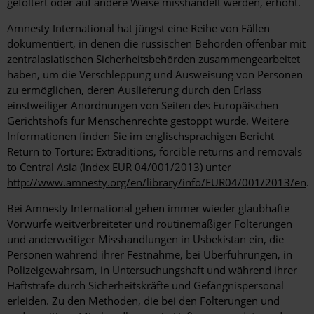
gefoltert oder auf andere Weise misshandelt werden, erhöht.
Amnesty International hat jüngst eine Reihe von Fällen
dokumentiert, in denen die russischen Behörden offenbar mit
zentralasiatischen Sicherheitsbehörden zusammengearbeitet
haben, um die Verschleppung und Ausweisung von Personen
zu ermöglichen, deren Auslieferung durch den Erlass
einstweiliger Anordnungen von Seiten des Europäischen
Gerichtshofs für Menschenrechte gestoppt wurde. Weitere
Informationen finden Sie im englischsprachigen Bericht
Return to Torture: Extraditions, forcible returns and removals
to Central Asia (Index EUR 04/001/2013) unter
http://www.amnesty.org/en/library/info/EUR04/001/2013/en
.
Bei Amnesty International gehen immer wieder glaubhafte
Vorwürfe weitverbreiteter und routinemäßiger Folterungen
und anderweitiger Misshandlungen in Usbekistan ein, die
Personen während ihrer Festnahme, bei Überführungen, in
Polizeigewahrsam, in Untersuchungshaft und während ihrer
Haftstrafe durch Sicherheitskräfte und Gefängnispersonal
erleiden. Zu den Methoden, die bei den Folterungen und