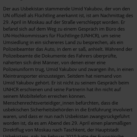
Der aus Usbekistan stammende Umid Yakubov, der von den
UN offiziell als Flüchtling anerkannt ist, ist am Nachmittag des
29. April in Moskau auf der Straße verschleppt worden. Er
befand sich auf dem Weg zu einem Gespräch im Büro des
UN-Hochkommissars für Flüchtlinge (UNHCR), um seine
Umsiedlung in ein sichereres Land zu besprechen, als ein
Polizeibeamter das Auto, in dem er saß, anhielt. Während der
Polizeibeamte die Dokumente des Fahrers überprüfte,
näherten sich drei Männer, von denen einer eine
Polizeiuniform trug, Umid Yakubov und zwangen ihn, in einen
Kleintransporter einzusteigen. Seitdem hat niemand von
Umid Yakubov gehört. Er ist nicht zu seinem Gespräch beim
UNHCR erschienen und seine Partnerin hat ihn nicht auf
seinem Mobiltelefon erreichen können.
Menschenrechtsverteidiger_innen befürchten, dass die
usbekischen Sicherheitsbehörden in die Entführung involviert
waren, und dass er nun nach Usbekistan zwangsrückgeführt
worden ist, da es am Abend des 29. April einen planmäßigen
Direktflug von Moskau nach Taschkent, der Hauptstadt
Usbekistans, gab. Im Februar 2010 hatte der Europäische