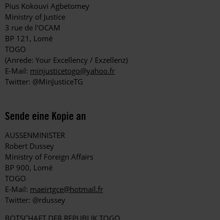
Pius Kokouvi Agbetomey
Ministry of Justice
3 rue de l'OCAM
BP 121, Lomé
TOGO
(Anrede: Your Excellency / Exzellenz)
E-Mail:
minjusticetogo@yahoo.fr
Twitter: @MinJusticeTG
Sende eine Kopie an
AUSSENMINISTER
Robert Dussey
Ministry of Foreign Affairs
BP 900, Lomé
TOGO
E-Mail:
maeirtgce@hotmail.fr
Twitter: @rdussey
BOTSCHAFT DER REPUBLIK TOGO