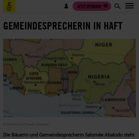
Direkt
Benutzermenü
JETZT SPENDEN!
zum
Inhalt
GEMEINDESPRECHERIN IN HAFT
© University of Texas Libraries
Die Bäuerin und Gemeindesprecherin Salomée Abalodo steht