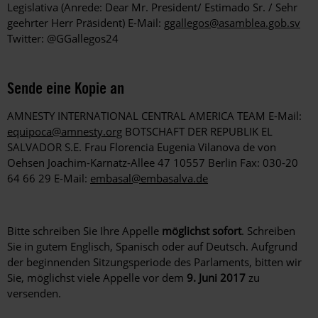
Legislativa (Anrede: Dear Mr. President/ Estimado Sr. / Sehr
geehrter Herr Präsident) E-Mail:
ggallegos@asamblea.gob.sv
Twitter: @GGallegos24
Sende eine Kopie an
AMNESTY INTERNATIONAL CENTRAL AMERICA TEAM E-Mail:
equipoca@amnesty.org
BOTSCHAFT DER REPUBLIK EL
SALVADOR S.E. Frau Florencia Eugenia Vilanova de von
Oehsen Joachim-Karnatz-Allee 47 10557 Berlin Fax: 030-20
64 66 29 E-Mail:
embasal@embasalva.de
Bitte schreiben Sie Ihre Appelle
möglichst sofort
. Schreiben
Sie in gutem Englisch, Spanisch oder auf Deutsch. Aufgrund
der beginnenden Sitzungsperiode des Parlaments, bitten wir
Sie, möglichst viele Appelle vor dem
9. Juni 2017
zu
versenden.