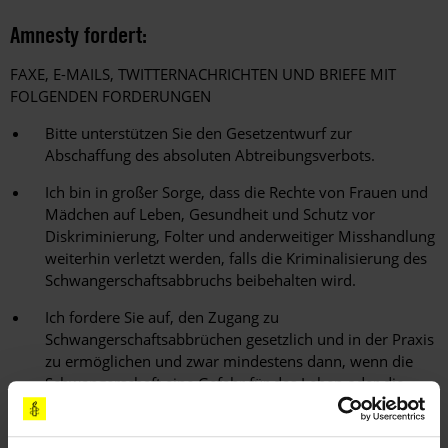
Amnesty fordert:
FAXE, E-MAILS, TWITTERNACHRICHTEN UND BRIEFE MIT
FOLGENDEN FORDERUNGEN
Bitte unterstützen Sie den Gesetzentwurf zur
Abschaffung des absoluten Abtreibungsverbots.
Ich bin in großer Sorge, dass die Rechte von Frauen und
Mädchen auf Leben, Gesundheit und Schutz vor
Diskriminierung, Folter und anderweitiger Misshandlung
weiterhin verletzt werden, falls die Kriminalisierung des
Schwangerschaftsabbruchs beibehalten wird.
Ich fordere Sie auf, den Zugang zu
Schwangerschaftsabbrüchen gesetzlich und in der Praxis
zu ermöglichen und zwar mindestens dann, wenn die
Schwangerschaft eine Gefahr für das Leben oder die
körperliche oder geistige Gesundheit einer Frau oder
eines Mädchens darstellt, wenn der Fötus außerhalb des