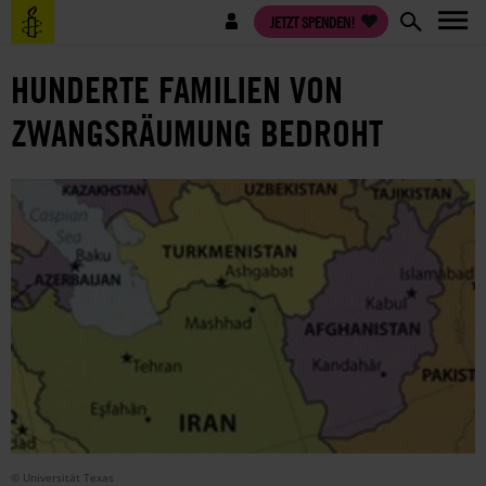
Direkt
Benutzermenü
JETZT SPENDEN!
zum
Inhalt
HUNDERTE FAMILIEN VON
ZWANGSRÄUMUNG BEDROHT
© Universität Texas