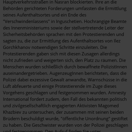
Hauptverkehrsstraßen in Nasran blockierten. Ihre an die
Behörden gerichteten Forderungen umfassten die Ermittlung
seines Aufenthaltsortes und ein Ende des
"Verschwindenlassens" in Inguschetien. Hochrangige Beamte
des Innenministeriums sowie der stellvertretende Leiter der
Sicherheitsbehörden sprachen mit den Protestierenden und
sagten zu, die zur Ermittlung des Aufenthaltsortes von Ilez
Gorchkhanov notwendigen Schritte einzuleiten. Die
Protestierenden gaben sich mit diesen Zusagen allerdings
nicht zufrieden und weigerten sich, den Platz zu räumen. Die
Menschen wurden schließlich durch bewaffnete PolizistInnen
auseinandergetrieben. AugenzeugInnen berichteten, dass die
Polizei dabei exzessive Gewalt anwandte, Warnschüsse in die
Luft abfeuerte und einige Protestierende im Zuge dieses
Vorgehens geschlagen und festgenommen wurden. Amnesty
International fordert zudem, den Fall des bekannten politisch
und zivilgesellschaftlich engagierten Aktivisten Magomed
Khazbiev zu untersuchen, der zusammen mit seinen beiden
Brüdern beschuldigt wurde, "öffentliche Unordnung" gestiftet
zu haben. Die Geschwister wurden von der Polizei geschlagen
und festgenommen. Den Aufruf finden Sie unter