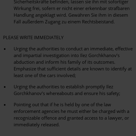
Sicherheitskräfte befinden, lassen sie ihn mit sofortiger
Wirkung frei, sofern er nicht einer erkennbar strafbaren
Handlung angeklagt wird. Gewähren Sie ihm in diesem
Fall außerdem Zugang zu einem Rechtsbeistand.
PLEASE WRITE IMMEDIATELY
Urging the authorities to conduct an immediate, effective
and impartial investigation into Ilez Gorchkhanov’s
abduction and inform his family of its outcomes.
Emphasize that sufficient details are known to identify at
least one of the cars involved;
Urging the authorities to establish promptly Ilez
Gorchkhanov’s whereabouts and ensure his safety;
Pointing out that if he is held by one of the law
enforcement agencies he must either be charged with a
recognizable offence and granted access to a lawyer, or
immediately released.