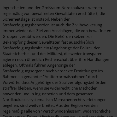
Hintergrund
Inguschetien und der Großraum Nordkaukasus werden
regelmäßig von bewaffneten Gewalttaten erschüttert; die
Sicherheitslage ist instabil. Neben den
Strafverfolgungsbehörden ist auch die Zivilbevölkerung
immer wieder das Ziel von Anschlägen, die von bewaffneten
Gruppen verübt werden. Die Behörden setzen zur
Bekämpfung dieser Gewalttaten fast ausschließlich
Strafverfolgungskräfte ein (Angehörige der Polizei, der
Staatssicherheit und des Militärs), die weder transparent
agieren noch öffentlich Rechenschaft über ihre Handlungen
ablegen. Oftmals führen Angehörige der
Strafverfolgungsorgane auch verdeckte Ermittlungen im
Rahmen so genannter "Antiterrormaßnahmen" durch.
Vorwürfe, dass Angehörige der Strafverfolgungsbehörden
straffrei bleiben, wenn sie widerrechtliche Methoden
anwenden und in Inguschetien und dem gesamten
Nordkaukasus systematisch Menschenrechtsverletzungen
begehen, sind weitverbreitet. Aus der Region werden
regelmäßig Fälle von "Verschwindenlassen", widerrechtliche
Festnahmen, Folter, Misshandlungen sowie außergerichtliche