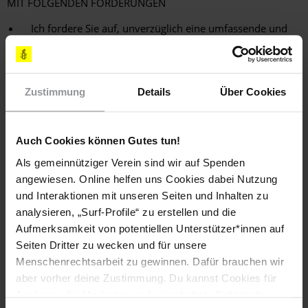
MIT FOLGENDEN FORDERUNGEN
Ich fordere Sie auf, unverzüglich eine umfassende und
unabhängige Untersuchung des "Verschwindens" von
Ilez Gorchkhanov durchzuführen und seine
Familienangehörigen über die Ergebnisse zu
informieren. Ich weise darauf hin, dass aufgrund der
Zustimmung
Details
Über Cookies
Beweislage zumindest eines der Fahrzeuge der Entführer
identifiziert werden kann.
Auch Cookies können Gutes tun!
Leiten Sie umgehend Schritte ein, um den Aufenthaltsort
von Ilez Gorchkhanov zu ermitteln und seine Sicherheit
Als gemeinnütziger Verein sind wir auf Spenden
zu gewährleisten.
angewiesen. Online helfen uns Cookies dabei Nutzung
und Interaktionen mit unseren Seiten und Inhalten zu
Sollte Ilez Gorchkhanov sich in Gewahrsam der
analysieren, „Surf-Profile“ zu erstellen und die
Sicherheitskräfte befinden, lassen sie ihn mit sofortiger
Aufmerksamkeit von potentiellen Unterstützer*innen auf
Wirkung frei, sofern er nicht einer erkennbar strafbaren
Handlung angeklagt wird. Gewähren Sie ihm in diesem
Seiten Dritter zu wecken und für unsere
Fall außerdem Zugang zu einem Rechtsbeistand.
Menschenrechtsarbeit zu gewinnen. Dafür brauchen wir
aber vorher deine Zustimmung. Du kannst Cookies für
[APPELLE AN]
Analysen, für Marketing und eingebettete Drittinhalte