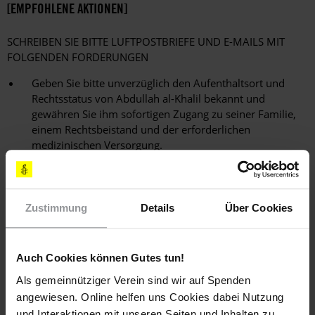
[EMPFOHLENE AKTIONEN]
SCHREIBEN SIE BITTE LUFTPOSTBRIEFE UND E-MAILS MIT
FOLGENDEN FORDERUNGEN
Geben Sie bitte unverzüglich den Aufenthaltsort und
Rechtsstatus von Abdullah al-Khalil bekannt und
gewähren Sie ihm sofortigen Zugang zu seiner Familie,
einem Rechtsbeistand und der erforderlichen
medizinischen Versorgung.
Die Berichte, dass Abdullah al-Khalil an einem
unbekannten Ort ohne Anklage festgehalten wird und
gefoltert oder anderweitig misshandelt worden sein
Zustimmung
Details
Über Cookies
könnte, erfüllen mich mit großer Sorge. Leiten Sie bitte
umgehend eine unparteiische Untersuchung dieser
Berichte ein und stellen Sie die Verantwortlichen vor
Auch Cookies können Gutes tun!
Gericht.
Als gemeinnütziger Verein sind wir auf Spenden
Abdullah al-Khalil wird offenbar lediglich wegen der
angewiesen. Online helfen uns Cookies dabei Nutzung
rechtmäßigen Wahrnehmung seines Rechts auf
und Interaktionen mit unseren Seiten und Inhalten zu