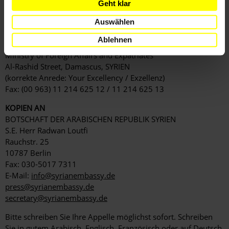
Fax: (00 963) 11 666 2460
Geht klar
AUSSENMINISTER
Auswählen
Ablehnen
Walid al-Mu'allim
Ministry of Foreign Affairs and Expatriates
Al-Rashid Street, Damascus, SYRIEN
(korrekte Anrede: Your Excellency / Exzellenz)
Fax: (00 963) 11 214 625 12 / 11 214 625 13
KOPIEN AN
BOTSCHAFT DER ARABISCHEN REPUBLIK SYRIEN
S.E. Herr Radwan Loutfi
Rauchstr. 25
10787 Berlin
Fax: 030-5017 7311
E-Mail:
info@syrianembassy.de
press@syrianembassy.de
secretary@syrianembassy.de
Bitte schreiben Sie Ihre Appelle möglichst sofort. Schreiben
Sie in gutem Arabisch, Englisch, Französisch oder auf Deutsch.