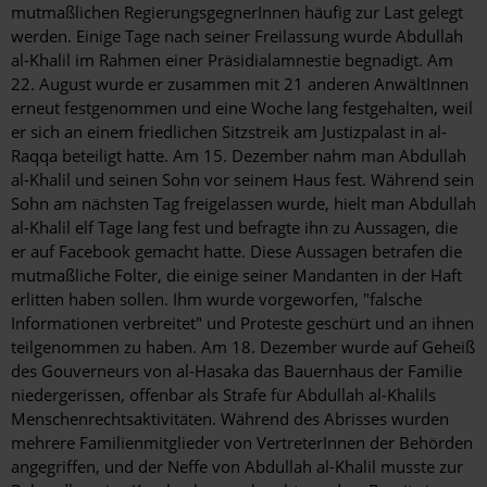
mutmaßlichen RegierungsgegnerInnen häufig zur Last gelegt
werden. Einige Tage nach seiner Freilassung wurde Abdullah
al-Khalil im Rahmen einer Präsidialamnestie begnadigt. Am
22. August wurde er zusammen mit 21 anderen AnwältInnen
erneut festgenommen und eine Woche lang festgehalten, weil
er sich an einem friedlichen Sitzstreik am Justizpalast in al-
Raqqa beteiligt hatte. Am 15. Dezember nahm man Abdullah
al-Khalil und seinen Sohn vor seinem Haus fest. Während sein
Sohn am nächsten Tag freigelassen wurde, hielt man Abdullah
al-Khalil elf Tage lang fest und befragte ihn zu Aussagen, die
er auf Facebook gemacht hatte. Diese Aussagen betrafen die
mutmaßliche Folter, die einige seiner Mandanten in der Haft
erlitten haben sollen. Ihm wurde vorgeworfen, "falsche
Informationen verbreitet" und Proteste geschürt und an ihnen
teilgenommen zu haben. Am 18. Dezember wurde auf Geheiß
des Gouverneurs von al-Hasaka das Bauernhaus der Familie
niedergerissen, offenbar als Strafe für Abdullah al-Khalils
Menschenrechtsaktivitäten. Während des Abrisses wurden
mehrere Familienmitglieder von VertreterInnen der Behörden
angegriffen, und der Neffe von Abdullah al-Khalil musste zur