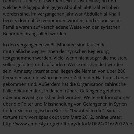
Damaskus überstellt worden sein. Es ist unklar, ob und
welche Anklagepunkte gegen Abdullah al-Khalil erhoben
worden sind. Im vergangenen Jahr war Abdullah al-Khalil
bereits dreimal festgenommen worden, und er und seine
Familie waren auf verschiedene Weise von den syrischen
Behörden drangsaliert worden.
In den vergangenen zwölf Monaten sind tausende
mutmaßliche GegnerInnen der syrischen Regierung
festgenommen worden. Viele, wenn nicht sogar die meisten,
sollen gefoltert und auf andere Weise misshandelt worden
sein. Amnesty International liegen die Namen von über 280
Personen vor, die während dieser Zeit in der Haft ums Leben
gekommen sind. Außerdem hat die Organisation zahlreiche
Fälle dokumentiert, in denen frühere Gefangene gefoltert
oder anderweitig misshandelt wurden. Weitere Informationen
über die Folter und Misshandlung von Gefangenen in Syrien
finden Sie im englischen Bericht "I wanted to die": Syria’s
torture survivors speak out vom März 2012, online unter:
http://www.amnesty.org/en/library/info/MDE24/016/2012/en
.