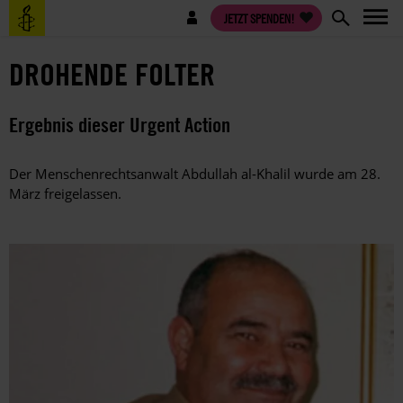
Direkt
Benutzermenü
JETZT SPENDEN!
zum
Inhalt
DROHENDE FOLTER
Ergebnis dieser Urgent Action
Der Menschenrechtsanwalt Abdullah al-Khalil wurde am 28.
März freigelassen.