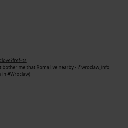
love?fref=ts
n’t bother me that Roma live nearby - @wroclaw_info
s in #Wroclaw)