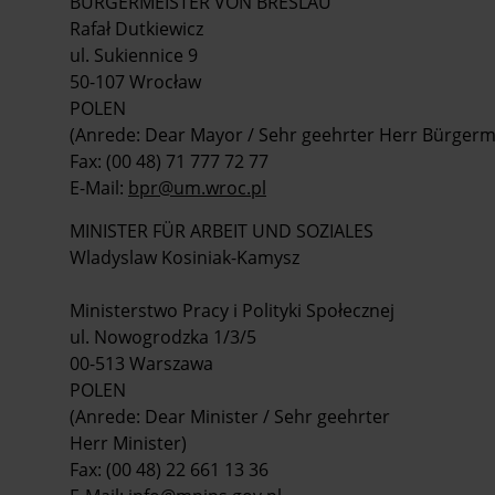
BÜRGERMEISTER VON BRESLAU
Rafał Dutkiewicz
ul. Sukiennice 9
50-107 Wrocław
POLEN
(Anrede: Dear Mayor / Sehr geehrter Herr Bürgerm
Fax: (00 48) 71 777 72 77
E-Mail:
bpr@um.wroc.pl
MINISTER FÜR ARBEIT UND SOZIALES
Wladyslaw Kosiniak-Kamysz
Ministerstwo Pracy i Polityki Społecznej
ul. Nowogrodzka 1/3/5
00-513 Warszawa
POLEN
(Anrede: Dear Minister / Sehr geehrter
Herr Minister)
Fax: (00 48) 22 661 13 36