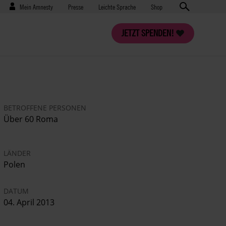
Benutzermenü
Presse
Mein Amnesty
Presse
Leichte Sprache
Shop
JETZT SPENDEN!
BETROFFENE PERSONEN
Über 60 Roma
LÄNDER
Polen
DATUM
04. April 2013