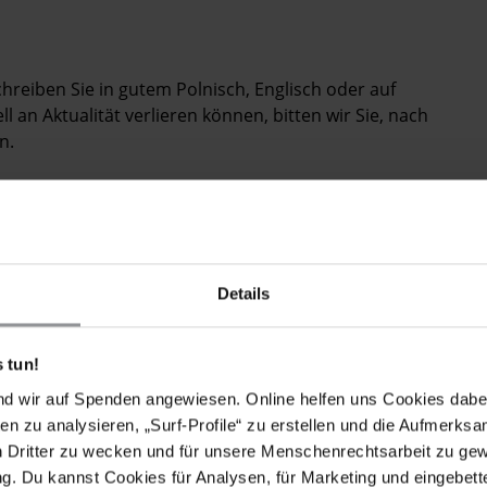
Schreiben Sie in gutem Polnisch, Englisch oder auf
 an Aktualität verlieren können, bitten wir Sie, nach
n.
reslau den BewohnerInnen einer informellen Siedlung
n, die Gegend zu räumen. Obwohl die BewohnerInnen in
Details
ben die Lokalbehörden sie nicht bezüglich alternativer
n der Zwangsräumung bedrohten Familien verfügen
 tun!
en, weshalb davon ausgegangen wird, dass 60 Personen
er.
nd wir auf Spenden angewiesen. Online helfen uns Cookies dabe
en zu analysieren, „Surf-Profile“ zu erstellen und die Aufmerksa
chaft in der Kamienskiego-Straße handelt es sich um
n Dritter zu wecken und für unsere Menschenrechtsarbeit zu ge
ien nach Breslau kamen. Nachdem sie zunächst in
. Du kannst Cookies für Analysen, für Marketing und eingebettet