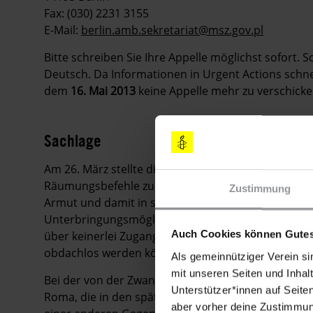
Fax: (030) 2231 3155
E-Mail:
berlin.amb.sekretariat@msz.gov.pl
Bitte schreiben Sie Ihre Appelle möglichst sofort. 
Deutsch. Da Informationen in Urgent Actions schnell
dem
16. Mai 2013
keine Appelle mehr zu verschicke
Sachlage
Am 26. März stellte die Kommunalverwaltung von B
Räumungsbefehle zu, die ihnen 14 Tage Zeit gabe
Zustimmung
Armut und damit in sozialer Unsicherheit leben, ha
Unterbringungsmöglichkeiten konsultiert. Die vo
Auch Cookies können Gutes
über keinerlei Zugang zu alternativen Unterkünft
obdachlos werden könnten, darunter etwa 35 Kind
Als gemeinnütziger Verein si
mit unseren Seiten und Inhalt
Bei der von der Zwangsräumung bedrohten Gemeins
Unterstützer*innen auf Seite
Roma, die in den späten 1990er-Jahren von Rumän
aber vorher deine Zustimmung