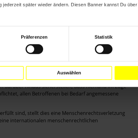
en wurden, errichteten sie vor drei Jahren
 jederzeit später wieder ändern. Diesen Banner kannst Du über 
raße. Das Grundstück, auf dem sie ihre Siedlung
lverwaltung. Da die Roma nicht über sichere Nutzungs-
echtswidriger Zwangsräumung und gerichtlichen Klagen
Präferenzen
Statistik
n den internationalen Standards zum Schutz der
n Behörden Räumungen daher nur als letztes Mittel
ng immer eine wirksame Konsultation mit den
 zudem mit ausreichend Vorlauf über die
ie müssen die Möglichkeit haben, die Räumung
Auswählen
greifen, was z. B. Entschädigung für erlittenen
n darüber hinaus sicherstellen, dass niemand im Zuge
flichtet, allen Betroffenen bei Bedarf angemessene
füllt sind, stellt dies eine Menschenrechtsverletzung
eine internationalen menschenrechtlichen