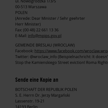
ul. Nowogrodzka 1/3/5
00-513 Warszawa
POLEN
(Anrede: Dear Minister / Sehr geehrter
Herr Minister)
Fax: (00 48) 22 661 13 36
E-Mail:
info@mpips.gov.pl
GEMEINDE BRESLAU (WROCLAW)
Facebook:
https://www.facebook.com/wroclaw.wroc
Twitter: @wroclaw_info (Beispielnachricht: It does
Stop the Kamienskiego Street eviction! Roma Right
Sende eine Kopie an
BOTSCHAFT DER REPUBLIK POLEN
S. E. Herrn Dr. Jerzy Margański
Lassenstr. 19-21
14193 Berlin