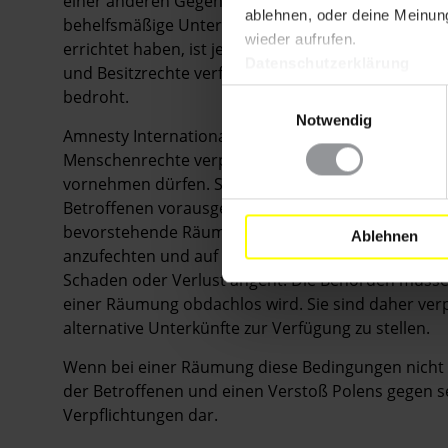
einer anderen Gegend lebten und von dort vertrieb
ablehnen, oder deine Meinung
behelfsmäßige Unterkünfte in der Kamienskiego-St
wieder aufrufen.
errichtet haben, ist jedoch im Besitz der Kommuna
Datenschutzerklärung
und Besitzrechte verfügen, sind sie ständig von r
bedroht.
Einwilligungsauswahl
Notwendig
Amnesty International weist darauf hin, dass Pole
Menschenrechte verpflichtet ist und die polnische
vornehmen dürfen. Selbst dann muss einer Räumu
Betroffenen vorausgehen. Alle Betroffenen sollten
bevorstehende Räumung informiert werden, und s
Ablehnen
anzufechten und auf wirksame Rechtsmittel zurückzu
Schaden oder Verlust angeht. Die Behörden müsse
einer Räumung obdachlos wird. Sie sind daher verp
alternative Unterkünfte zur Verfügung zu stellen.
Wenn bei einer Räumung diese Bedingungen nicht er
der Betroffenen und einen Verstoß Polens gegen s
Verpflichtungen dar.