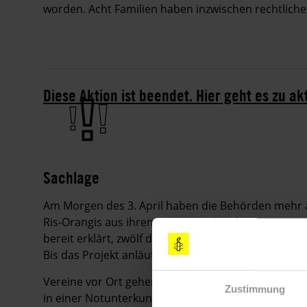
worden. Acht Familien haben inzwischen rechtliche
Diese Aktion ist beendet. Hier geht es zu ak
Sachlage
Am Morgen des 3. April haben die Behörden mehr a
Ris-Orangis aus ihren Hütten und Wohnwagen vertr
bereit erklärt, zwölf der vertriebenen Familien, 38
Bis das Projekt anläuft, werden sie vorübergehen
Vereine vor Ort gehen davon aus, dass einige Fami
Zustimmung
in einer Notunterkunft im Großraum Paris unterg