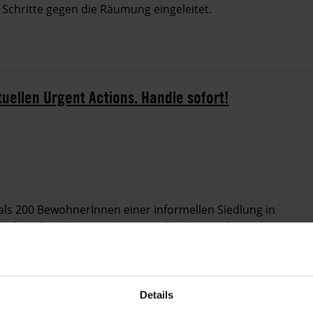
 Schritte gegen die Räumung eingeleitet.
tuellen Urgent Actions. Handle sofort!
ls 200 BewohnerInnen einer informellen Siedlung in
ieben. Der Bürgermeister von Ris-Orangis hat sich
 Personen, in einem Integrationsprojekt unterzubringen.
d woanders untergebracht.
lien nach der Zwangsräumung für vier bis zehn Nächte
Details
ebracht wurden und etwa 30 Personen erst einmal