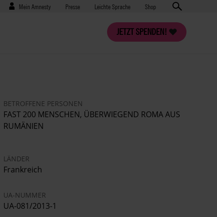
Benutzermenü
Presse
Mein Amnesty
Presse
Leichte Sprache
Shop
JETZT SPENDEN!
BETROFFENE PERSONEN
FAST 200 MENSCHEN, ÜBERWIEGEND ROMA AUS
RUMÄNIEN
LÄNDER
Frankreich
UA-NUMMER
UA-081/2013-1