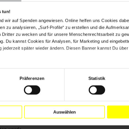
eine vorübergehende Unterbringung organisieren
n unhygienischen Zuständen in einigen der
 tun!
acht.
nd wir auf Spenden angewiesen. Online helfen uns Cookies dabe
en zu analysieren, „Surf-Profile“ zu erstellen und die Aufmerksa
ne Familien und ein einzelner Mann, insgesamt 17
n Dritter zu wecken und für unsere Menschenrechtsarbeit zu ge
dem Verwaltungsgericht von Versailles eingeleitet, in
. Du kannst Cookies für Analysen, für Marketing und eingebettet
ellen, dass diejenigen, die nicht Teil des
 jederzeit später wieder ändern. Diesen Banner kannst Du über 
ine Unterkunft erhalten. Ihre Anwältin argumentierte,
 nun obdachlos seien. Nach der Anhörung gab die
die Beschwerde abgewiesen wurde. Nach Zusicherung des
ie 43 BeschwerdeführerInnen in Notunterkünften
tatsächlich entschieden, dass es nicht nötig sei, die
Präferenzen
Statistik
7. April in Notunterkünften im Großraum Paris
t an den Vermittlungsdienst für Notunterkünfte
nternational Frankreich am 8. April berichtete der
Auswählen
Amnesty-AktivistInnen aus aller Welt erhalten habe und
rache zur Entwicklung der Situation der im