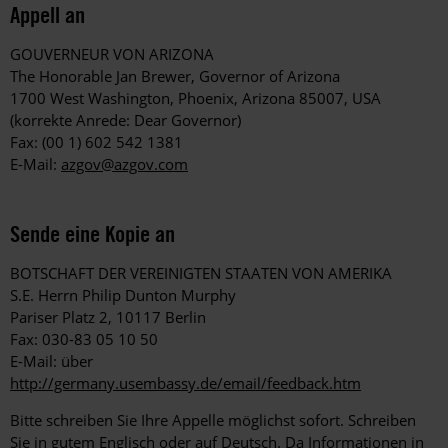
Appell an
GOUVERNEUR VON ARIZONA
The Honorable Jan Brewer, Governor of Arizona
1700 West Washington, Phoenix, Arizona 85007, USA
(korrekte Anrede: Dear Governor)
Fax: (00 1) 602 542 1381
E-Mail:
azgov@azgov.com
Sende eine Kopie an
BOTSCHAFT DER VEREINIGTEN STAATEN VON AMERIKA
S.E. Herrn Philip Dunton Murphy
Pariser Platz 2, 10117 Berlin
Fax: 030-83 05 10 50
E-Mail: über
http://germany.usembassy.de/email/feedback.htm
Bitte schreiben Sie Ihre Appelle möglichst sofort. Schreiben
Sie in gutem Englisch oder auf Deutsch. Da Informationen in