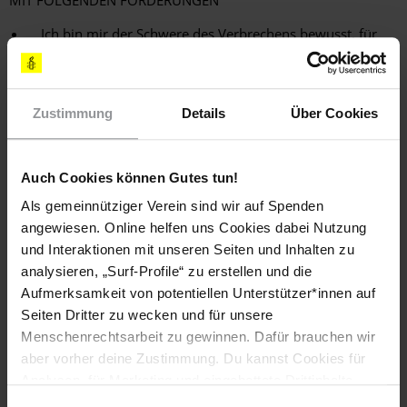
Ich bin mir der Schwere des Verbrechens bewusst, für
das Daniel Cook zum Tode verurteilt worden ist.
Ich weise auf die Ausführungen des Staatsanwalts über
die wenig kompetente Art der Verteidigung von Daniel
Zustimmung
Details
Über Cookies
Cook hin und verweise weiterhin auf seine Aussage, dass
er die Todesstrafe nicht beantragt hätte, wenn er um die
geistige Unreife und um den Missbrauch gewusst hätte,
Auch Cookies können Gutes tun!
dem der Angeklagte in der Kindheit ausgesetzt gewesen
war.
Als gemeinnütziger Verein sind wir auf Spenden
angewiesen. Online helfen uns Cookies dabei Nutzung
Mich befremdet die extrem unterschiedliche Höhe des
und Interaktionen mit unseren Seiten und Inhalten zu
Strafmaßes der beiden Angeklagten.
analysieren, „Surf-Profile“ zu erstellen und die
Ich appelliere eindringlich an Sie, das Todesurteil gegen
Aufmerksamkeit von potentiellen Unterstützer*innen auf
Daniel Cook umzuwandeln.
Seiten Dritter zu wecken und für unsere
Menschenrechtsarbeit zu gewinnen. Dafür brauchen wir
[APPELLE AN]
aber vorher deine Zustimmung. Du kannst Cookies für
Analysen, für Marketing und eingebettete Drittinhalte
auch ablehnen, oder deine Meinung jederzeit später
GOUVERNEUR VON ARIZONA