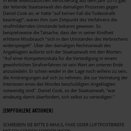
In einer eidesstattlichen Versicherung aus dem Jahr 2010 gab
der leitende Staatsanwalt des damaligen Prozesses gegen
Daniel Cook an, er hätte "auf keinen Fall die Todesstrafe
beantragt", wären ihm zum Zeitpunkt des Verfahrens die
strafmildernden Umstände bekannt gewesen. So
beispielsweise die Tatsache, dass der in seiner Kindheit
erlittene Missbrauch "sich in den Umständen des Verbrechens
widerspiegelt". Über den damaligen Rechtsanwalt des
Angeklagten äußerte sich der Staatsanwalt mit den Worten:
"Auf einer Kompetenzskala für die Verteidigung in einem
gewöhnlichen Strafverfahren ist sein Wert am unteren Ende
anzusiedeln. Er schien weder in der Lage noch willens zu sein,
die Anstrengungen auf sich zu nehmen, die zur Vertretung der
Interessen eines des Mordes beschuldigten Angeklagten
notwendig sind". Daniel Cook, so der Staatsanwalt, "war
eindeutig damit überfordert, sich selbst zu verteidigen."
[EMPFOHLENE AKTIONEN]
SCHREIBEN SIE BITTE E-MAILS, FAXE ODER LUFTPOSTBRIEFE
MIT FOLGENDEN FORDERUNGEN