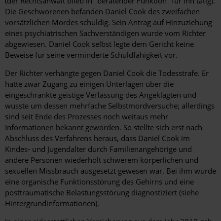
(der Rechtsanwalt blieb in "beratender Funktion" für ihn tätig).
Die Geschworenen befanden Daniel Cook des zweifachen
vorsätzlichen Mordes schuldig. Sein Antrag auf Hinzuziehung
eines psychiatrischen Sachverständigen wurde vom Richter
abgewiesen. Daniel Cook selbst legte dem Gericht keine
Beweise für seine verminderte Schuldfähigkeit vor.
Der Richter verhängte gegen Daniel Cook die Todesstrafe. Er
hatte zwar Zugang zu einigen Unterlagen über die
eingeschränkte geistige Verfassung des Angeklagten und
wusste um dessen mehrfache Selbstmordversuche; allerdings
sind seit Ende des Prozesses noch weitaus mehr
Informationen bekannt geworden. So stellte sich erst nach
Abschluss des Verfahrens heraus, dass Daniel Cook im
Kindes- und Jugendalter durch Familienangehörige und
andere Personen wiederholt schwerem körperlichen und
sexuellen Missbrauch ausgesetzt gewesen war. Bei ihm wurde
eine organische Funktionsstörung des Gehirns und eine
posttraumatische Belastungsstörung diagnostiziert (siehe
Hintergrundinformationen).