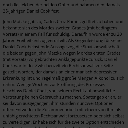
dort die Leichen der beiden Opfer und nahmen den damals
25-jährigen Daniel Cook fest.
John Matzke gab zu, Carlos Cruz-Ramos getötet zu haben und
bekannte sich des Mordes zweiten Grades (mit bedingtem
Vorsatz) in einem Fall für schuldig. Daraufhin wurde er zu 20
Jahren Freiheitsentzug verurteilt. Als Gegenleistung für seine
Daniel Cook belastende Aussage zog die Staatsanwaltschaft
die beiden gegen John Matzke wegen Mordes ersten Grades
(mit Vorsatz) vorgebrachten Anklagepunkte zurück. Daniel
Cook war in der Zwischenzeit ein Rechtsanwalt zur Seite
gestellt worden, der damals an einer manisch-depressiven
Erkrankung litt und regelmäßig große Mengen Alkohol zu sich
nahm. Wenige Wochen vor Eröffnung des Prozesses
beschloss Daniel Cook, von seinem Recht auf anwaltliche
Vertretung keinen Gebrauch zu machen. Später gab er an, er
sei davon ausgegangen, ihm stünden nur zwei Optionen
offen: Entweder die Zusammenarbeit mit einem von ihm als
unfähig erachteten Rechtsanwalt fortzusetzen oder sich selbst
zu verteidigen. Er habe sich für die zweite Option entschieden