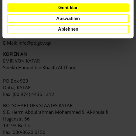
GENERALSTAATSANWALT
Geht klar
Dr Ali bin Fetais Al Marri
PO Box 705
Auswählen
Doha, KATAR
(Anrede: Your Excellency / Exzellenz)
Ablehnen
Fax: (00 974) 4484 3211
E-Mail:
info@pp.gov.qa
KOPIEN AN
EMIR VON KATAR
Sheikh Hamad bin Khalifa Al Thani
PO Box 923
Doha, KATAR
Fax: (00 974) 4436 1212
BOTSCHAFT DES STAATES KATAR
S.E. Herrn Abdulrahman Mohammed S. Al-Khulaifi
Hagenstr. 56
14193 Berlin
Fax: 030-8620 6150