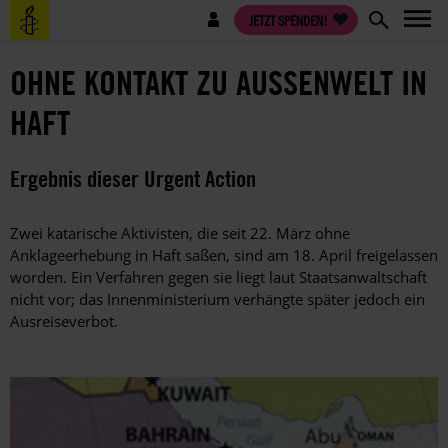
Direkt
Benutzermenü
JETZT SPENDEN!
zum
Inhalt
OHNE KONTAKT ZU AUSSENWELT IN H
AFT
Ergebnis dieser Urgent Action
Zwei katarische Aktivisten, die seit 22. März ohne
Anklageerhebung in Haft saßen, sind am 18. April freigelassen
worden. Ein Verfahren gegen sie liegt laut Staatsanwaltschaft
nicht vor; das Innenministerium verhängte später jedoch ein
Ausreiseverbot.