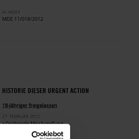
AI INDEX
MDE 11/018/2012
HISTORIE DIESER URGENT ACTION
18-Jähriger freigelassen
27. FEBRUAR 2012
Drohende Misshandlung