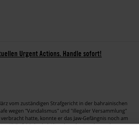
tuellen Urgent Actions. Handle sofort!
 März vom zuständigen Strafgericht in der bahrainischen
afe wegen "Vandalismus" und "illegaler Versammlung"
ft verbracht hatte, konnte er das Jaw-Gefängnis noch am
ies Ali Feifel Sahad al-Ali zudem des Landes und
. Ali Feifel Sahad al-Ali reiste am 14. März zusammen