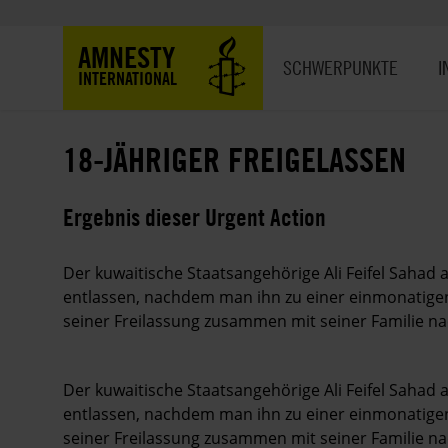
Direkt
zum
Hauptnavigation
AMNESTY
Inhalt
SCHWERPUNKTE
I
INTERNATIONAL
18-JÄHRIGER FREIGELASSEN
Ergebnis dieser Urgent Action
Der kuwaitische Staatsangehörige Ali Feifel Sahad a
entlassen, nachdem man ihn zu einer einmonatigen 
seiner Freilassung zusammen mit seiner Familie na
Der kuwaitische Staatsangehörige Ali Feifel Sahad a
entlassen, nachdem man ihn zu einer einmonatigen 
seiner Freilassung zusammen mit seiner Familie na