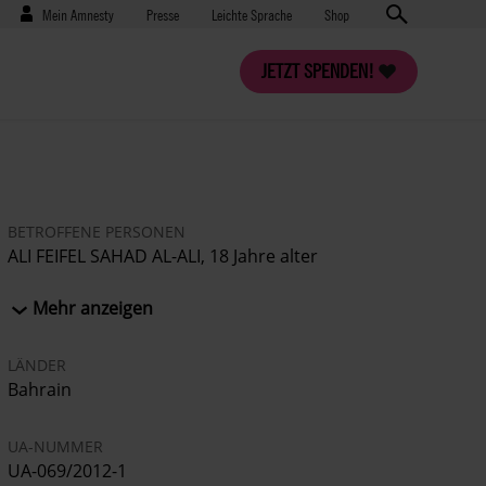
Benutzermenü
Presse
Mein Amnesty
Presse
Leichte Sprache
Shop
JETZT SPENDEN!
BETROFFENE PERSONEN
ALI FEIFEL SAHAD AL-ALI, 18 Jahre alter
Staatsbürger Kuwaits
Mehr anzeigen
LÄNDER
Bahrain
UA-NUMMER
UA-069/2012-1