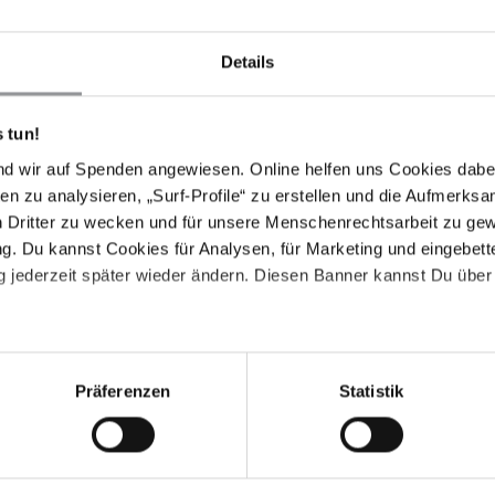
Haus eines Freundes der Familie, in der von Schiiten
Details
anamas, festgenommen worden. Drei Tage zuvor war er
ffen, um dort Freunde zu besuchen. Am Tag seiner
 Familie wieder nach Kuwait zurückkehren. Als seine
 tun!
besuchen durfte, berichtete Ali Feisel Sahad al-Ali, er
nd wir auf Spenden angewiesen. Online helfen uns Cookies dabe
esicht und an den Händen konnte seine Familie noch
en zu analysieren, „Surf-Profile“ zu erstellen und die Aufmerksa
sen hatten.
n Dritter zu wecken und für unsere Menschenrechtsarbeit zu ge
s erforderlich. Danke an alle, die Appelle geschrieben
. Du kannst Cookies für Analysen, für Marketing und eingebettet
 jederzeit später wieder ändern. Diesen Banner kannst Du über 
Präferenzen
Statistik