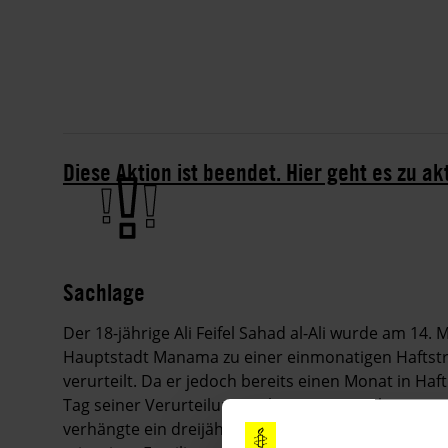
Diese Aktion ist beendet. Hier geht es zu ak
Sachlage
Der 18-jährige Ali Feifel Sahad al-Ali wurde am 14.
Hauptstadt Manama zu einer einmonatigen Haftstr
verurteilt. Da er jedoch bereits einen Monat in Ha
Tag seiner Verurteilung verlassen. Der Richter verw
verhängte ein dreijähriges Einreiseverbot gegen ihn