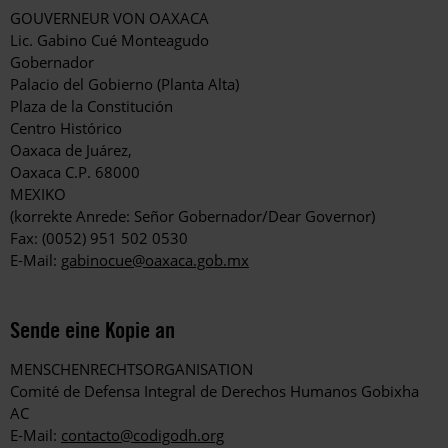
GOUVERNEUR VON OAXACA
Lic. Gabino Cué Monteagudo
Gobernador
Palacio del Gobierno (Planta Alta)
Plaza de la Constitución
Centro Histórico
Oaxaca de Juárez,
Oaxaca C.P. 68000
MEXIKO
(korrekte Anrede: Señor Gobernador/Dear Governor)
Fax: (0052) 951 502 0530
E-Mail:
gabinocue@oaxaca.gob.mx
Sende eine Kopie an
MENSCHENRECHTSORGANISATION
Comité de Defensa Integral de Derechos Humanos Gobixha
AC
E-Mail:
contacto@codigodh.org