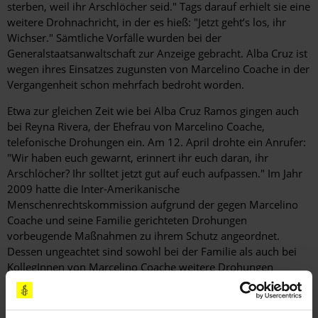
sterben, weil ihr Arschlöcher seid." Tags darauf erhielt sie eine
weitere Drohnachricht, in der es hieß: "Jetzt geht’s los, ihr
Wichser." Sämtliche Vorfälle wurden bei der
Generalstaatsanwaltschaft zur Anzeige gebracht. Alba Cruz ist
wegen ihres Einsatzes zugunsten von Marcelino Coache in der
Vergangenheit schon mehrfach bedroht worden.
Etwa zur gleichen Zeit wie bei Alba Cruz Ramos gingen auch
bei Reyna Rivera, der Ehefrau von Marcelino Coache,
telefonische Drohungen ein. Am 12. April drohte ein Anrufer:
"Wir haben euch gewarnt, erinnert ihr euch daran, ihr
Arschlöcher? Ihr solltet jetzt gut auf euch aufpassen." Im Jahr
2009 hatte die Inter-Amerikanische
Menschenrechtskommission aufgrund der gegen Marcelino
Coache und seine Familie gerichteten Drohungen
vorbeugende Maßnahmen zu ihrem Schutz angeordnet.
Dessen ungeachtet sind sowohl bei der Familie als auch bei
KollegInnen von Marcelino Coache weitere Drohungen
eingegangen.
Am 14. April wurde mit Wilfrido Mayrén Peláez, bekannt auch