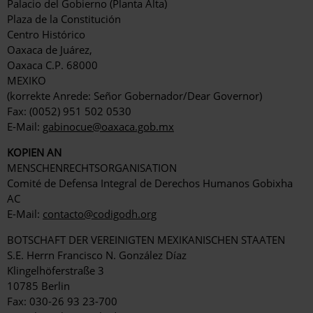
Palacio del Gobierno (Planta Alta)
Plaza de la Constitución
Centro Histórico
Oaxaca de Juárez,
Oaxaca C.P. 68000
MEXIKO
(korrekte Anrede: Señor Gobernador/Dear Governor)
Fax: (0052) 951 502 0530
E-Mail:
gabinocue@oaxaca.gob.mx
KOPIEN AN
MENSCHENRECHTSORGANISATION
Comité de Defensa Integral de Derechos Humanos Gobixha
AC
E-Mail:
contacto@codigodh.org
BOTSCHAFT DER VEREINIGTEN MEXIKANISCHEN STAATEN
S.E. Herrn Francisco N. González Díaz
Klingelhöferstraße 3
10785 Berlin
Fax: 030-26 93 23-700