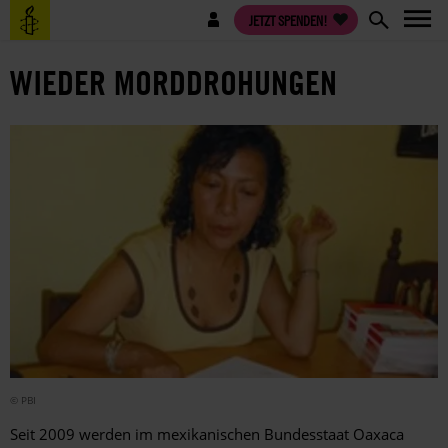
Direkt
Benutzermenü
JETZT SPENDEN!
zum
Inhalt
WIEDER MORDDROHUNGEN
© PBI
Seit 2009 werden im mexikanischen Bundesstaat Oaxaca