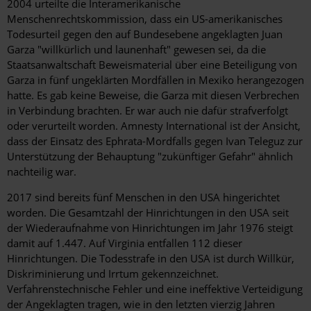
2004 urteilte die Interamerikanische
Menschenrechtskommission, dass ein US-amerikanisches
Todesurteil gegen den auf Bundesebene angeklagten Juan
Garza "willkürlich und launenhaft" gewesen sei, da die
Staatsanwaltschaft Beweismaterial über eine Beteiligung von
Garza in fünf ungeklärten Mordfällen in Mexiko herangezogen
hatte. Es gab keine Beweise, die Garza mit diesen Verbrechen
in Verbindung brachten. Er war auch nie dafür strafverfolgt
oder verurteilt worden. Amnesty International ist der Ansicht,
dass der Einsatz des Ephrata-Mordfalls gegen Ivan Teleguz zur
Unterstützung der Behauptung "zukünftiger Gefahr" ähnlich
nachteilig war.
2017 sind bereits fünf Menschen in den USA hingerichtet
worden. Die Gesamtzahl der Hinrichtungen in den USA seit
der Wiederaufnahme von Hinrichtungen im Jahr 1976 steigt
damit auf 1.447. Auf Virginia entfallen 112 dieser
Hinrichtungen. Die Todesstrafe in den USA ist durch Willkür,
Diskriminierung und Irrtum gekennzeichnet.
Verfahrenstechnische Fehler und eine ineffektive Verteidigung
der Angeklagten tragen, wie in den letzten vierzig Jahren