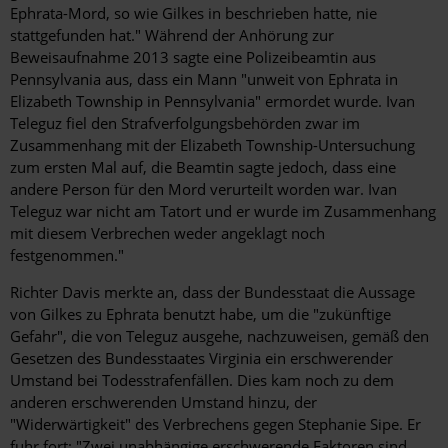
Ephrata-Mord, so wie Gilkes in beschrieben hatte, nie
stattgefunden hat." Während der Anhörung zur
Beweisaufnahme 2013 sagte eine Polizeibeamtin aus
Pennsylvania aus, dass ein Mann "unweit von Ephrata in
Elizabeth Township in Pennsylvania" ermordet wurde. Ivan
Teleguz fiel den Strafverfolgungsbehörden zwar im
Zusammenhang mit der Elizabeth Township-Untersuchung
zum ersten Mal auf, die Beamtin sagte jedoch, dass eine
andere Person für den Mord verurteilt worden war. Ivan
Teleguz war nicht am Tatort und er wurde im Zusammenhang
mit diesem Verbrechen weder angeklagt noch
festgenommen."
Richter Davis merkte an, dass der Bundesstaat die Aussage
von Gilkes zu Ephrata benutzt habe, um die "zukünftige
Gefahr", die von Teleguz ausgehe, nachzuweisen, gemäß den
Gesetzen des Bundesstaates Virginia ein erschwerender
Umstand bei Todesstrafenfällen. Dies kam noch zu dem
anderen erschwerenden Umstand hinzu, der
"Widerwärtigkeit" des Verbrechens gegen Stephanie Sipe. Er
fuhr fort: "Zwei unabhängige erschwerende Faktoren sind