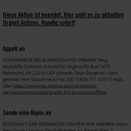
Diese Aktion ist beendet. Hier geht es zu aktuellen
Urgent Actions. Handle sofort!
Appell an
GOUVERNEUR DES BUNDESSTAATES VIRGINIA Terry
McAuliffe Common Ground for Virginia PO Box 1475,
Richmond, VA 23218 USA (Anrede: Dear Governor / Sehr
geehrter Herr Gouverneur) Fax: (00 1) 804 371 6351 E-Mail:
über
https://governor.virginia.gov/constituent-
services/communicating-with-the-governors-office/
Sende eine Kopie an
BOTSCHAFT DER VEREINIGTEN STAATEN VON AMERIKA Herrn
Kent Doyle Logsdon Geschäftsträger a.i. Pariser Platz 2,