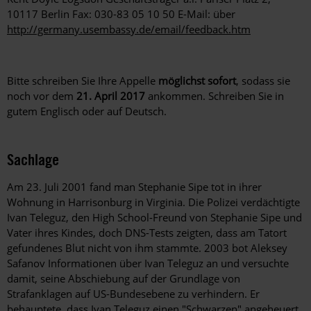
10117 Berlin Fax: 030-83 05 10 50 E-Mail: über
http://germany.usembassy.de/email/feedback.htm
Bitte schreiben Sie Ihre Appelle
möglichst sofort
, sodass sie
noch vor dem
21. April 2017
ankommen. Schreiben Sie in
gutem Englisch oder auf Deutsch.
Sachlage
Am 23. Juli 2001 fand man Stephanie Sipe tot in ihrer
Wohnung in Harrisonburg in Virginia. Die Polizei verdächtigte
Ivan Teleguz, den High School-Freund von Stephanie Sipe und
Vater ihres Kindes, doch DNS-Tests zeigten, dass am Tatort
gefundenes Blut nicht von ihm stammte. 2003 bot Aleksey
Safanov Informationen über Ivan Teleguz an und versuchte
damit, seine Abschiebung auf der Grundlage von
Strafanklagen auf US-Bundesebene zu verhindern. Er
behauptete, dass Ivan Teleguz einen "Schwarzen" angeheuert