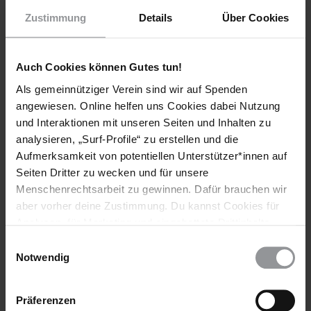
Zustimmung
Details
Über Cookies
[APPELLE AN]
GOUVERNEUR DES BUNDESSTAATES VIRGINIA Terry
Auch Cookies können Gutes tun!
McAuliffe Common Ground for Virginia PO Box 1475,
Als gemeinnütziger Verein sind wir auf Spenden
Richmond, VA 23218 USA (Anrede: Dear Governor / Sehr
angewiesen. Online helfen uns Cookies dabei Nutzung
geehrter Herr Gouverneur) Fax: (00 1) 804 371 6351 E-Mail:
über
https://governor.virginia.gov/constituent-
und Interaktionen mit unseren Seiten und Inhalten zu
services/communicating-with-the-governors-office/
analysieren, „Surf-Profile“ zu erstellen und die
Aufmerksamkeit von potentiellen Unterstützer*innen auf
KOPIEN AN
BOTSCHAFT DER VEREINIGTEN STAATEN VON
Seiten Dritter zu wecken und für unsere
AMERIKA Herrn Kent Doyle Logsdon Geschäftsträger a.i.
Menschenrechtsarbeit zu gewinnen. Dafür brauchen wir
Pariser Platz 2, 10117 Berlin Fax: 030-83 05 10 50 E-Mail:
aber vorher deine Zustimmung. Du kannst Cookies für
über
http://germany.usembassy.de/email/feedback.htm
Analysen, für Marketing und eingebettete Drittinhalte
Bitte schreiben Sie Ihre Appelle
möglichst sofort
, sodass sie
auch ablehnen, oder deine Meinung jederzeit später
Einwilligungsauswahl
noch vor dem
21. April 2017
ankommen. Schreiben Sie in
wieder ändern. Diesen Banner kannst Du über den Link
Notwendig
gutem Englisch oder auf Deutsch.
im Footer schnell wieder aufrufen.
Datenschutzerklärung
Präferenzen