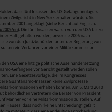
 Holder, dass fünf Insassen des US-Gefangenenlagers
nem Zivilgericht in New York erhalten würden. Sie
tember 2001 angeklagt (siehe Bericht auf Englisch:
6/2009/en
). Die fünf Insassen waren von den USA bis zu
eimer Haft gehalten worden, bevor sie 2006 nach
 sie von den Justizbehörden unter der Regierung von
sollten ein Verfahren vor einer Militärkommission
in den USA eine hitzige politische Auseinandersetzung
amo-Gefangene vor Gericht gestellt werden sollen
llten. Eine Gesetzesvorlage, die im Kongresses
andere Guantánamo-Insassen keine Zivilprozesse
 Militärkommissionen erhalten können. Am 5. März 2010
aut behördlichen Vertretern die Berater von Präsident
f Männer vor eine Militärkommission zu stellen. Auf
ßen Hauses, dass noch "keine Entscheidung" gefällt
folge mitgeteilt, dass eine endgültige Entscheidung