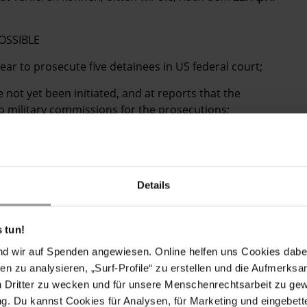
OSSIBLE
ear to prosecute five detainees in US federal court;
 not yet been initiated, and at reports that the
o military commissions for the prosecutions;
eet international fair trial and other human rights
 be widely interpreted as the USA failing human rights
Details
sion and to promptly initiate trial proceedings in
 tun!
nd wir auf Spenden angewiesen. Online helfen uns Cookies dabe
en zu analysieren, „Surf-Profile“ zu erstellen und die Aufmerksa
n Dritter zu wecken und für unsere Menschenrechtsarbeit zu ge
. Du kannst Cookies für Analysen, für Marketing und eingebettet