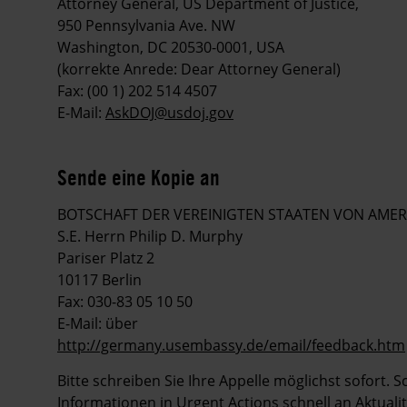
Attorney General, US Department of Justice,
950 Pennsylvania Ave. NW
Washington, DC 20530-0001, USA
(korrekte Anrede: Dear Attorney General)
Fax: (00 1) 202 514 4507
E-Mail:
AskDOJ@usdoj.gov
Sende eine Kopie an
BOTSCHAFT DER VEREINIGTEN STAATEN VON AMER
S.E. Herrn Philip D. Murphy
Pariser Platz 2
10117 Berlin
Fax: 030-83 05 10 50
E-Mail: über
http://germany.usembassy.de/email/feedback.htm
Bitte schreiben Sie Ihre Appelle möglichst sofort. 
Informationen in Urgent Actions schnell an Aktuali