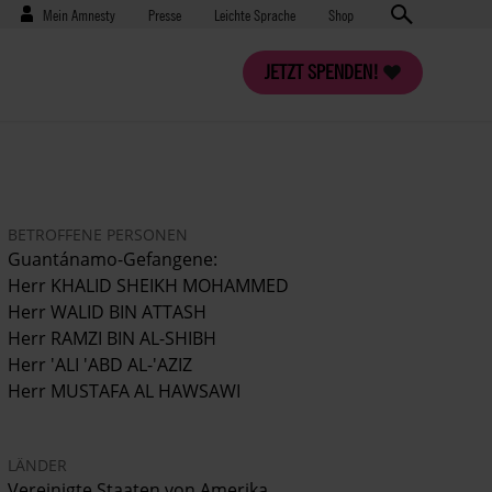
Benutzermenü
Presse
Mein Amnesty
Presse
Leichte Sprache
Shop
JETZT SPENDEN!
BETROFFENE PERSONEN
Guantánamo-Gefangene:
Herr KHALID SHEIKH MOHAMMED
Herr WALID BIN ATTASH
Herr RAMZI BIN AL-SHIBH
Herr 'ALI 'ABD AL-'AZIZ
Herr MUSTAFA AL HAWSAWI
LÄNDER
Vereinigte Staaten von Amerika