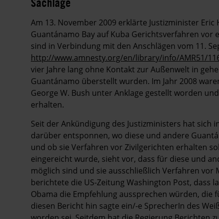
Sachlage
Am 13. November 2009 erklärte Justizminister Eric
Guantánamo Bay auf Kuba Gerichtsverfahren vor ei
sind in Verbindung mit den Anschlägen vom 11. Sep
http://www.amnesty.org/en/library/info/AMR51/11
vier Jahre lang ohne Kontakt zur Außenwelt in geh
Guantánamo überstellt wurden. Im Jahr 2008 waren
George W. Bush unter Anklage gestellt worden und 
erhalten.
Seit der Ankündigung des Justizministers hat sich 
darüber entsponnen, wo diese und andere Guantán
und ob sie Verfahren vor Zivilgerichten erhalten so
eingereicht wurde, sieht vor, dass für diese und 
möglich sind und sie ausschließlich Verfahren vor
berichtete die US-Zeitung Washington Post, dass l
Obama die Empfehlung aussprechen würden, die fün
diesen Bericht hin sagte ein/-e SprecherIn des Wei
worden sei. Seitdem hat die Regierung Berichten zu