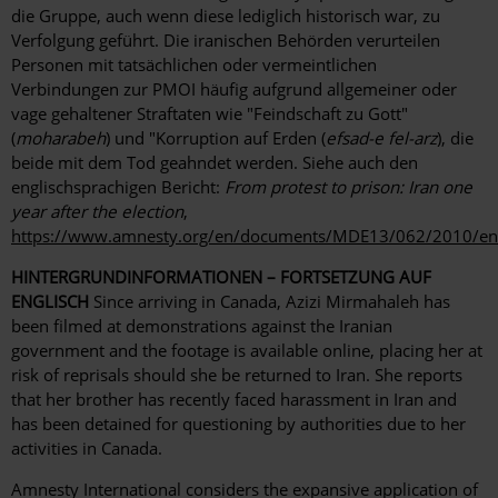
die Gruppe, auch wenn diese lediglich historisch war, zu
Verfolgung geführt. Die iranischen Behörden verurteilen
Personen mit tatsächlichen oder vermeintlichen
Verbindungen zur PMOI häufig aufgrund allgemeiner oder
vage gehaltener Straftaten wie "Feindschaft zu Gott"
(
moharabeh
) und "Korruption auf Erden (
efsad-e fel-arz
), die
beide mit dem Tod geahndet werden. Siehe auch den
englischsprachigen Bericht:
From protest to prison: Iran one
year after the election
,
https://www.amnesty.org/en/documents/MDE13/062/2010/en
HINTERGRUNDINFORMATIONEN – FORTSETZUNG AUF
ENGLISCH
Since arriving in Canada, Azizi Mirmahaleh has
been filmed at demonstrations against the Iranian
government and the footage is available online, placing her at
risk of reprisals should she be returned to Iran. She reports
that her brother has recently faced harassment in Iran and
has been detained for questioning by authorities due to her
activities in Canada.
Amnesty International considers the expansive application of