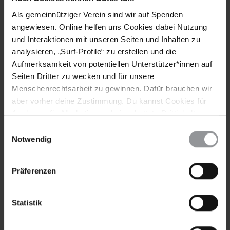
SUDAN
Als gemeinnütziger Verein sind wir auf Spenden
(Anrede: Your Excellency / Exzellenz)
angewiesen. Online helfen uns Cookies dabei Nutzung
E-Mail:
info@sudan.gov.sd
und Interaktionen mit unseren Seiten und Inhalten zu
JUSTIZMINISTER
analysieren, „Surf-Profile“ zu erstellen und die
Mohammed Bushara Dousa
Aufmerksamkeit von potentiellen Unterstützer*innen auf
Ministry of Justice
Seiten Dritter zu wecken und für unsere
PO Box 302
Menschenrechtsarbeit zu gewinnen. Dafür brauchen wir
Al Nil Avenue
aber vorher deine Zustimmung. Du kannst Cookies für
Khartoum, SUDAN
Analysen, für Marketing und eingebettete Drittinhalte
(Anrede: Your Excellency / Exzellenz)
auch ablehnen, oder deine Meinung jederzeit später
Einwilligungsauswahl
KOPIEN AN
wieder ändern. Diesen Banner kannst Du über den Link
Notwendig
INNENMINISTER
im Footer schnell wieder aufrufen.
Ibrahim Mohamed Ahmed
Datenschutzerklärung
Präferenzen
Ministry of Interior
PO Box 873
Khartoum
Statistik
SUDAN
(Anrede: Your Excellency / Exzellenz)