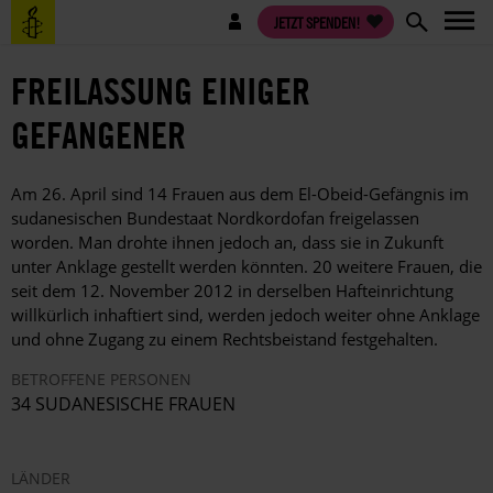
Direkt
Benutzermenü
JETZT SPENDEN!
zum
Inhalt
FREILASSUNG EINIGER
GEFANGENER
Am 26. April sind 14 Frauen aus dem El-Obeid-Gefängnis im
sudanesischen Bundestaat Nordkordofan freigelassen
worden. Man drohte ihnen jedoch an, dass sie in Zukunft
unter Anklage gestellt werden könnten. 20 weitere Frauen, die
seit dem 12. November 2012 in derselben Hafteinrichtung
willkürlich inhaftiert sind, werden jedoch weiter ohne Anklage
und ohne Zugang zu einem Rechtsbeistand festgehalten.
BETROFFENE PERSONEN
34 SUDANESISCHE FRAUEN
LÄNDER