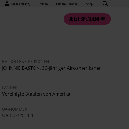
Benutzermenü
Presse
Mein Amnesty
Presse
Leichte Sprache
Shop
JETZT SPENDEN!
BETROFFENE PERSONEN
JOHNNIE BASTON, 36-jähriger Afroamerikaner
LÄNDER
Vereinigte Staaten von Amerika
UA-NUMMER
UA-043/2011-1