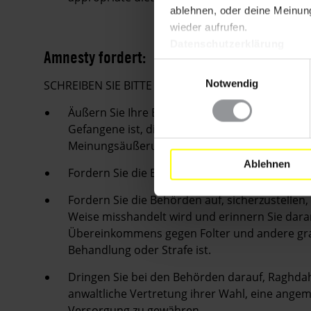
ablehnen, oder deine Meinung
wieder aufrufen.
Datenschutzerklärung
Amnesty fordert:
Einwilligungsauswahl
Notwendig
SCHREIBEN SIE BITTE FAXE ODER LUFTPOSTBRIEFE
Äußern Sie Ihre Besorgnis darüber, dass Raghd
Gefangene ist, die lediglich wegen der friedl
Meinungsäußerung festgehalten wird.
Ablehnen
Fordern Sie die Behörden auf, sie sofort und be
Fordern Sie die Behörden auf, sicherzustellen
Weise misshandelt wird und erinnern Sie daran
Übereinkommens gegen Folter und andere gr
Behandlung oder Strafe ist.
Dringen Sie bei den Behörden darauf, Raghdah
anwaltliche Vertretung ihrer Wahl, eine ang
Versorgung zu gewähren.