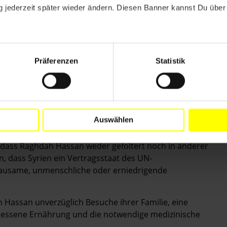
 jederzeit später wieder ändern. Diesen Banner kannst Du über 
Präferenzen
Statistik
ah Sa’id Hassan offenbar eine gewaltlose politische
ichen Wahrnehmung ihres Rechtes auf freie
Auswählen
dingungslos freizulassen, wenn dies der Fall ist.
, dass Raghdah Hassan weder gefoltert noch in anderer
, dass Syrien ein Vertragsstaat des UN-
ausame, unmenschliche oder erniedrigende
 Hassan unverzüglich Besuche ihrer Familie, eine
emessene Ernährung und die notwendige medizinische