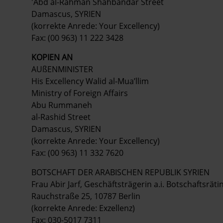
'Abd al-Rahman Shahbandar Street
Damascus, SYRIEN
(korrekte Anrede: Your Excellency)
Fax: (00 963) 11 222 3428
KOPIEN AN
AUßENMINISTER
His Excellency Walid al-Mua’llim
Ministry of Foreign Affairs
Abu Rummaneh
al-Rashid Street
Damascus, SYRIEN
(korrekte Anrede: Your Excellency)
Fax: (00 963) 11 332 7620
BOTSCHAFT DER ARABISCHEN REPUBLIK SYRIEN
Frau Abir Jarf, Geschäftsträgerin a.i. Botschaftsräti
Rauchstraße 25, 10787 Berlin
(korrekte Anrede: Exzellenz)
Fax: 030-5017 7311