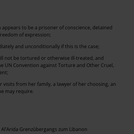
 appears to be a prisoner of conscience, detained
o freedom of expression;
ately and unconditionally if this is the case;
ll not be tortured or otherwise ill-treated, and
 the UN Convention against Torture and Other Cruel,
ent;
 visits from her family, a lawyer of her choosing, an
he may require.
s Al’Arida Grenzübergangs zum Libanon