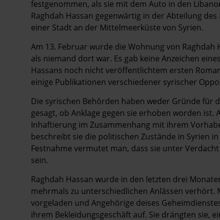
festgenommen, als sie mit dem Auto in den Libanon 
Raghdah Hassan gegenwärtig in der Abteilung des Po
einer Stadt an der Mittelmeerküste von Syrien.
Am 13. Februar wurde die Wohnung von Raghdah Ha
als niemand dort war. Es gab keine Anzeichen ein
Hassans noch nicht veröffentlichtem ersten Rom
einige Publikationen verschiedener syrischer Oppo
Die syrischen Behörden haben weder Gründe für 
gesagt, ob Anklage gegen sie erhoben worden ist. 
Inhaftierung im Zusammenhang mit ihrem Vorhaben
beschreibt sie die politischen Zustände in Syrien i
Festnahme vermutet man, dass sie unter Verdacht st
sein.
Raghdah Hassan wurde in den letzten drei Monaten
mehrmals zu unterschiedlichen Anlässen verhört. M
vorgeladen und Angehörige deises Geheimdienstes 
ihrem Bekleidungsgeschäft auf. Sie drängten sie, e