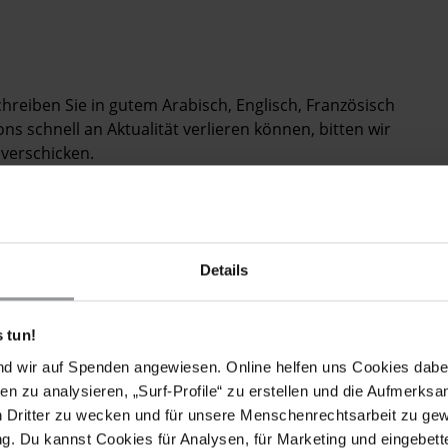
Schreiben Sie in gutem Arabisch, Englisch, Französisch
s schnell an Aktualität verlieren können, bitten wir
verschicken.
 appears to be a prisoner of conscience, detained
o freedom of expression;
Details
ately and unconditionally if this is the case;
ll not be tortured or otherwise ill-treated, and
 tun!
 the UN Convention against Torture and Other Cruel,
nd wir auf Spenden angewiesen. Online helfen uns Cookies dabe
ent;
en zu analysieren, „Surf-Profile“ zu erstellen und die Aufmerksa
n Dritter zu wecken und für unsere Menschenrechtsarbeit zu ge
 visits from her family, a lawyer of her choosing, an
. Du kannst Cookies für Analysen, für Marketing und eingebettet
he may require.