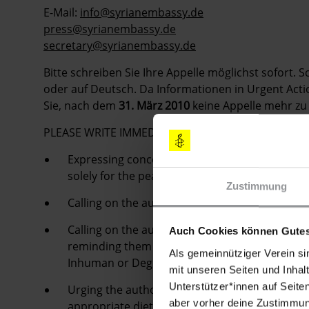
E-Mail:
info@syrianembassy.de
press@syrianembassy.de
secretary@syrianembassy.de
Bitte schreiben Sie Ihre Appelle möglichst sofort. 
oder auf Deutsch. Da Informationen in Urgent Action
Sie, nach dem
31. März 2010
keine Appelle mehr zu 
PLEASE WRITE IMMEDIATELY
Expressing concern that Raghdah Sa’id Hassan
solely for the peaceful exercise of her right t
Zustimmung
Calling on the authorities to release her immedi
Calling on the authorities to ensure that she wi
Auch Cookies können Gutes
reminding them that Syria is a state party to
Als gemeinnütziger Verein si
Inhuman or Degrading Treatment or Punishm
mit unseren Seiten und Inhalt
Unterstützer*innen auf Seite
Urging the authorities to immediately allow her
aber vorher deine Zustimmung
appropriate diet and any medical treatment s