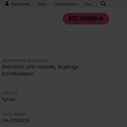
Benutzermenü
Presse
Mein Amnesty
Presse
Leichte Sprache
Shop
JETZT SPENDEN!
BETROFFENE PERSONEN
RAGHDAH SA’ID HASSAN, 38-jährige
Schriftstellerin
LÄNDER
Syrien
UA-NUMMER
UA-039/2010