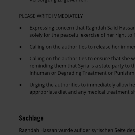
PLEASE WRITE IMMEDIATELY
Expressing concern that Raghdah Sa’id Hassan
solely for the peaceful exercise of her right t
Calling on the authorities to release her immedi
Calling on the authorities to ensure that she wi
reminding them that Syria is a state party to
Inhuman or Degrading Treatment or Punishm
Urging the authorities to immediately allow her
appropriate diet and any medical treatment s
Sachlage
Raghdah Hassan wurde auf der syrischen Seite de