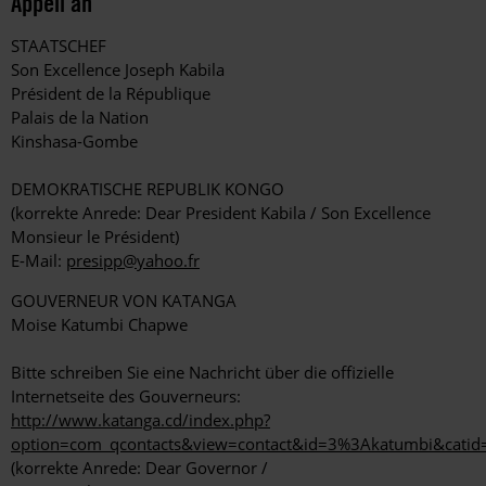
Appell an
STAATSCHEF
Son Excellence Joseph Kabila
Président de la République
Palais de la Nation
Kinshasa-Gombe
DEMOKRATISCHE REPUBLIK KONGO
(korrekte Anrede: Dear President Kabila / Son Excellence
Monsieur le Président)
E-Mail:
presipp@yahoo.fr
GOUVERNEUR VON KATANGA
Moise Katumbi Chapwe
Bitte schreiben Sie eine Nachricht über die offizielle
Internetseite des Gouverneurs:
http://www.katanga.cd/index.php?
option=com_qcontacts&view=contact&id=3%3Akatumbi&catid
(korrekte Anrede: Dear Governor /