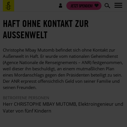
Direkt
Benutzermenü
JETZT SPENDEN!
zum
Inhalt
HAFT OHNE KONTAKT ZUR
AUSSENWELT
Christophe Mbay Mutomb befindet sich ohne Kontakt zur
Außenwelt in Haft. Er wurde vom nationalen Geheimdienst
(Agence Nationale de Renseignements – ANR) festgenommen,
weil dieser ihn beschuldigt, an einem mutmaßlichen Plan
eines Mordanschlags gegen den Präsidenten beteiligt zu sein.
Der ANR erpresst offensichtlich Geld von seiner Familie und
seinen Freunden.
BETROFFENE PERSONEN
Herr CHRISTOPHE MBAY MUTOMB, Elektroingenieur und
Vater von fünf Kindern