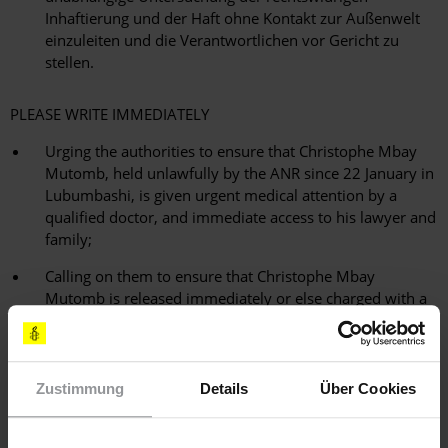
Inhaftierung und der Haft ohne Kontakt zur Außenwelt
einzuleiten und die Verantwortlichen vor Gericht zu
stellen.
PLEASE WRITE IMMEDIATELY
Urging the authorities to ensure that Christophe Mbay
Mutomb, held unlawfully by the ANR since 22 January in
Lubumbashi, is given urgent medical attention by a
qualified doctor, and immediate access to his lawyer and
family;
Calling on them to ensure that Christophe Mbay
Mutomb is released immediately or else charged with a
recognizably criminal offence and transferred without
further delay to the custody of the courts;
Urging them to order an immediate investigation of
Zustimmung
Details
Über Cookies
Christophe Mbay Mutomb's unlawful incommunicado
detention and bring those responsible to justice.