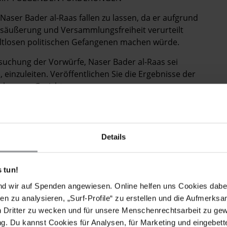
 Naser Bader al-Raas fallen zu lassen, da er aufgrund
gsäußerung und Versammlungsfreiheit verurteilt
altlosen politischen Gefangenen machen würde.
ersuchung der Vorwürfe, Naser Bader al-Raas sei
einzuleiten. Veröffentlichen Sie die Ergebnisse der
chen vor Gericht.
 drop all charges against Nasser al-Raas since he has
Details
eedom of expression and assembly, and highlighting that
a prisoner of conscience.
 tun!
 investigation into his allegations of torture, make
nd wir auf Spenden angewiesen. Online helfen uns Cookies dabe
found responsible for his torture or other ill-treatment.
en zu analysieren, „Surf-Profile“ zu erstellen und die Aufmerksa
n Dritter zu wecken und für unsere Menschenrechtsarbeit zu ge
. Du kannst Cookies für Analysen, für Marketing und eingebettet