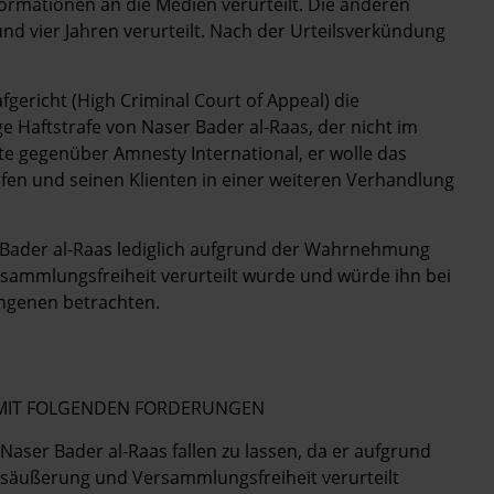
rmationen an die Medien verurteilt. Die anderen
nd vier Jahren verurteilt. Nach der Urteilsverkündung
gericht (High Criminal Court of Appeal) die
ige Haftstrafe von Naser Bader al-Raas, der nicht im
te gegenüber Amnesty International, er wolle das
üfen und seinen Klienten in einer weiteren Verhandlung
 Bader al-Raas lediglich aufgrund der Wahrnehmung
sammlungsfreiheit verurteilt wurde und würde ihn bei
angenen betrachten.
E MIT FOLGENDEN FORDERUNGEN
 Naser Bader al-Raas fallen zu lassen, da er aufgrund
gsäußerung und Versammlungsfreiheit verurteilt