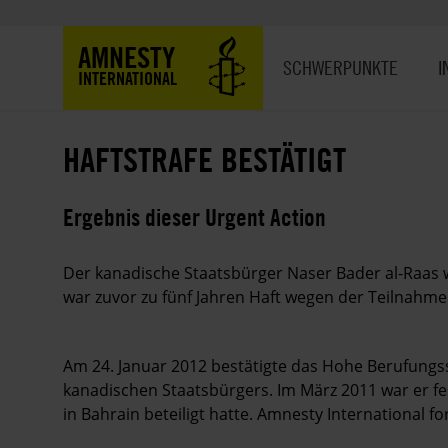
Direkt
zum
Hauptnavigation
AMNESTY
Inhalt
SCHWERPUNKTE
I
INTERNATIONAL
HAFTSTRAFE BESTÄTIGT
Ergebnis dieser Urgent Action
Der kanadische Staatsbürger Naser Bader al-Raas w
war zuvor zu fünf Jahren Haft wegen der Teilnahme
Am 24. Januar 2012 bestätigte das Hohe Berufungsst
kanadischen Staatsbürgers. Im März 2011 war er 
in Bahrain beteiligt hatte. Amnesty International for