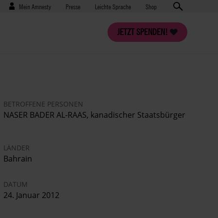
Benutzermenü
Presse
Mein Amnesty
Presse
Leichte Sprache
Shop
JETZT SPENDEN!
BETROFFENE PERSONEN
NASER BADER AL-RAAS, kanadischer Staatsbürger
LÄNDER
Bahrain
DATUM
24. Januar 2012