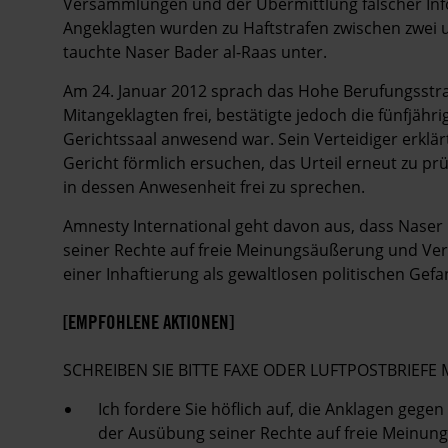
Versammlungen und der Übermittlung falscher Info
Angeklagten wurden zu Haftstrafen zwischen zwei u
tauchte Naser Bader al-Raas unter.
Am 24. Januar 2012 sprach das Hohe Berufungsstraf
Mitangeklagten frei, bestätigte jedoch die fünfjähr
Gerichtssaal anwesend war. Sein Verteidiger erklär
Gericht förmlich ersuchen, das Urteil erneut zu pr
in dessen Anwesenheit frei zu sprechen.
Amnesty International geht davon aus, dass Naser
seiner Rechte auf freie Meinungsäußerung und Ver
einer Inhaftierung als gewaltlosen politischen Gef
[EMPFOHLENE AKTIONEN]
SCHREIBEN SIE BITTE FAXE ODER LUFTPOSTBRIEF
Ich fordere Sie höflich auf, die Anklagen gegen
der Ausübung seiner Rechte auf freie Meinun