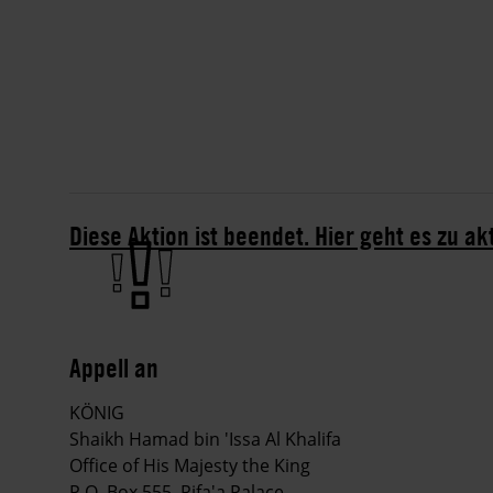
Diese Aktion ist beendet. Hier geht es zu ak
Appell an
KÖNIG
Shaikh Hamad bin 'Issa Al Khalifa
Office of His Majesty the King
P.O. Box 555, Rifa'a Palace