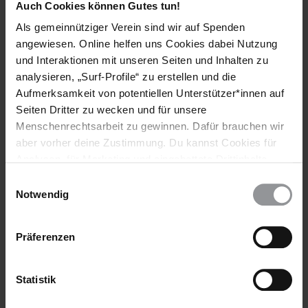
Auch Cookies können Gutes tun!
Paulino Wanawilla Unango
Ministry of Justice
Als gemeinnütziger Verein sind wir auf Spenden
Airport Road, Juba, SÜDSUDAN
angewiesen. Online helfen uns Cookies dabei Nutzung
(Anrede: Your Excellency / Exzellenz)
und Interaktionen mit unseren Seiten und Inhalten zu
analysieren, „Surf-Profile“ zu erstellen und die
KOPIEN AN
Aufmerksamkeit von potentiellen Unterstützer*innen auf
MINISTER FÜR NATIONALE SICHERHEIT IM BÜRO DES
PRÄSIDENTEN
Seiten Dritter zu wecken und für unsere
Obote Mamur Mete
Menschenrechtsarbeit zu gewinnen. Dafür brauchen wir
Ministry of National Security Service
aber vorher deine Zustimmung. Du kannst Cookies für
Juba
Analysen, für Marketing und eingebettete Drittinhalte
SÜDSUDAN
auch ablehnen, oder deine Meinung jederzeit später
Einwilligungsauswahl
wieder ändern. Diesen Banner kannst Du über den Link
Notwendig
BOTSCHAFT
im Footer schnell wieder aufrufen.
Botschaft der Republik Südsudan
I.E. Frau Sitona Abdalla Osman
Datenschutzerklärung
Präferenzen
Leipziger Platz 8
10117 Berlin
Fax: 030 206 445 91 9
Statistik
E-Mail:
info@embassy-southsudan.de