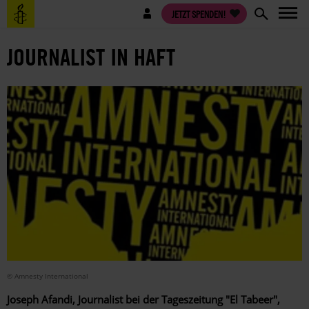
Direkt
Benutzermenü
JETZT SPENDEN!
zum
Inhalt
JOURNALIST IN HAFT
© Amnesty International
Joseph Afandi, Journalist bei der Tageszeitung "El Tabeer",