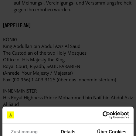
auf Meinungs-, Vereinigungs- und Versammlungsfreiheit
gegen ihn erhoben wurden.
[APPELLE AN]
KÖNIG
King Abdullah bin Abdul Aziz Al Saud
The Custodian of the two Holy Mosques
Office of His Majesty the King
Royal Court, Riyadh, SAUDI-ARABIEN
(Anrede: Your Majesty / Majestät)
Fax: (00 966) 1 403 3125 (über das Innenministerium)
INNENMINISTER
His Royal Highness Prince Mohammed bin Naif bin Abdul Aziz
Al Saud
Ministry of the Interior, P.O. Box 2933
Airport Road, Riyadh 11134, SAUDI-ARABIEN
(Anrede: Your Royal Highness / Königliche Hoheit
Fax: (00 966) 1 403 3125
Zustimmung
Details
Über Cookies