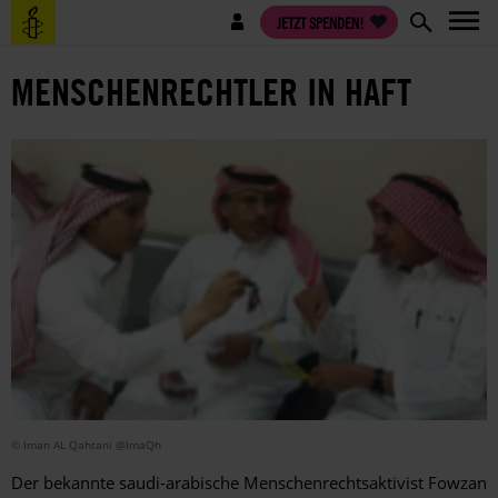
Direkt
Benutzermenü
JETZT SPENDEN!
zum
Inhalt
MENSCHENRECHTLER IN HAFT
© Iman AL Qahtani @ImaQh
Der bekannte saudi-arabische Menschenrechtsaktivist Fowzan