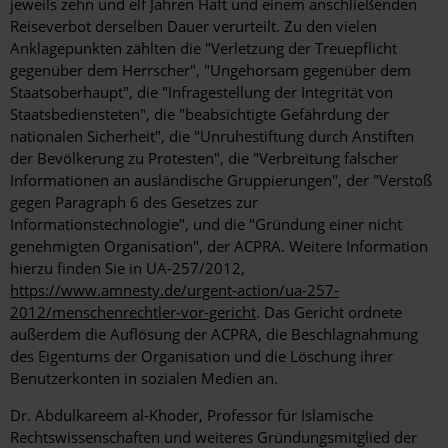
jeweils zehn und elf Jahren Haft und einem anschließenden
Reiseverbot derselben Dauer verurteilt. Zu den vielen
Anklagepunkten zählten die "Verletzung der Treuepflicht
gegenüber dem Herrscher", "Ungehorsam gegenüber dem
Staatsoberhaupt", die "Infragestellung der Integrität von
Staatsbediensteten", die "beabsichtigte Gefährdung der
nationalen Sicherheit", die "Unruhestiftung durch Anstiften
der Bevölkerung zu Protesten", die "Verbreitung falscher
Informationen an ausländische Gruppierungen", der "Verstoß
gegen Paragraph 6 des Gesetzes zur
Informationstechnologie", und die "Gründung einer nicht
genehmigten Organisation", der ACPRA. Weitere Information
hierzu finden Sie in UA-257/2012,
https://www.amnesty.de/urgent-action/ua-257-
2012/menschenrechtler-vor-gericht
. Das Gericht ordnete
außerdem die Auflösung der ACPRA, die Beschlagnahmung
des Eigentums der Organisation und die Löschung ihrer
Benutzerkonten in sozialen Medien an.
Dr. Abdulkareem al-Khoder, Professor für Islamische
Rechtswissenschaften und weiteres Gründungsmitglied der