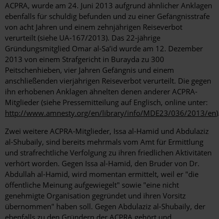
ACPRA, wurde am 24. Juni 2013 aufgrund ähnlicher Anklagen
ebenfalls für schuldig befunden und zu einer Gefängnisstrafe
von acht Jahren und einem zehnjährigen Reiseverbot
verurteilt (siehe UA-167/2013). Das 22-jährige
Gründungsmitglied Omar al-Sa’id wurde am 12. Dezember
2013 von einem Strafgericht in Burayda zu 300
Peitschenhieben, vier Jahren Gefängnis und einem
anschließenden vierjährigen Reiseverbot verurteilt. Die gegen
ihn erhobenen Anklagen ähnelten denen anderer ACPRA-
Mitglieder (siehe Pressemitteilung auf Englisch, online unter:
http://www.amnesty.org/en/library/info/MDE23/036/2013/en
)
Zwei weitere ACPRA-Mitglieder, Issa al-Hamid und Abdulaziz
al-Shubaily, sind bereits mehrmals vom Amt für Ermittlung
und strafrechtliche Verfolgung zu ihren friedlichen Aktivitäten
verhört worden. Gegen Issa al-Hamid, den Bruder von Dr.
Abdullah al-Hamid, wird momentan ermittelt, weil er "die
öffentliche Meinung aufgewiegelt" sowie "eine nicht
genehmigte Organisation gegründet und ihren Vorsitz
übernommen" haben soll. Gegen Abdulaziz al-Shubaily, der
ebenfalls zu den Gründern der ACPRA gehört und