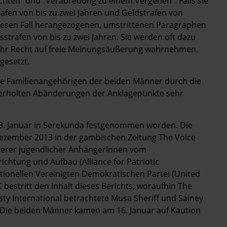
richten" und "Verabredung zu einem Vergehen". Falls sie
fen von bis zu zwei Jahren und Geldstrafen von
r diesen Fall herangezogenen, umstrittenen Paragraphen
trafen von bis zu zwei Jahren. Sie werden oft dazu
 ihr Recht auf freie Meinungsäußerung wahrnehmen.
gesetzt.
 die Familienangehörigen der beiden Männer durch die
derholten Abänderungen der Anklagepunkte sehr
3. Januar in Serekunda festgenommen worden. Die
ezember 2013 in der gambischen Zeitung The Voice
hrerer jugendlicher AnhängerInnen vom
ichtung und Aufbau (Alliance for Patriotic
tionellen Vereinigten Demokratischen Partei (United
bestritt den Inhalt dieses Berichts, woraufhin The
sty International betrachtete Musa Sheriff und Sainey
. Die beiden Männer kamen am 16. Januar auf Kaution