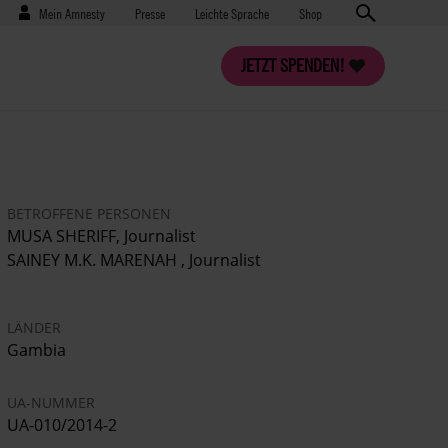
Benutzermenü
Presse
Mein Amnesty
Presse
Leichte Sprache
Shop
JETZT SPENDEN!
BETROFFENE PERSONEN
MUSA SHERIFF, Journalist
SAINEY M.K. MARENAH , Journalist
LÄNDER
Gambia
UA-NUMMER
UA-010/2014-2