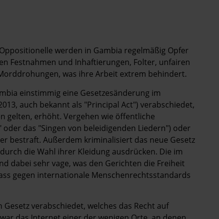
 Oppositionelle werden in Gambia regelmäßig Opfer
n Festnahmen und Inhaftierungen, Folter, unfairen
 Morddrohungen, was ihre Arbeit extrem behindert.
ambia einstimmig eine Gesetzesänderung im
13, auch bekannt als "Principal Act") verabschiedet,
n gelten, erhöht. Vergehen wie öffentliche
" oder das "Singen von beleidigenden Liedern") oder
 bestraft. Außerdem kriminalisiert das neue Gesetz
 durch die Wahl ihrer Kleidung ausdrücken. Die im
nd dabei sehr vage, was den Gerichten die Freiheit
dass gegen internationale Menschenrechtsstandards
n Gesetz verabschiedet, welches das Recht auf
war das Internet einer der wenigen Orte, an denen