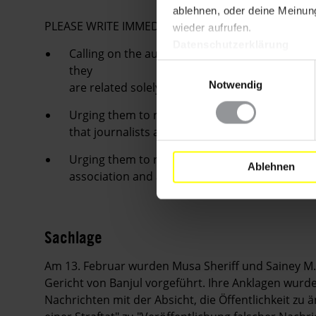
ablehnen, oder deine Meinung
PLEASE WRITE IMMEDIATELY
wieder aufrufen.
Datenschutzerklärung
Calling on the authorities to drop the charge
Einwilligungsauswahl
they
Notwendig
are related solely to the legitimate exercise of
Urging them to respect and protect the right
that journalists are able to carry out their w
Urging them to remove unlawful restrictions 
Ablehnen
association and assembly from the legislation
Sachlage
Am 13. Februar wurden Musa Sheriff und Sainey M.
Gericht von Banjul vorgeführt. Ihre Anklagen wurd
Nachrichten mit der Absicht, die Öffentlichkeit z