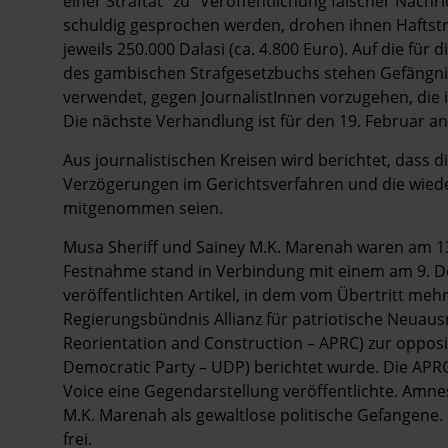
einer Straftat" zu "Veröffentlichung falscher Nach
schuldig gesprochen werden, drohen ihnen Haftstra
jeweils 250.000 Dalasi (ca. 4.800 Euro). Auf die fü
des gambischen Strafgesetzbuchs stehen Gefängniss
verwendet, gegen JournalistInnen vorzugehen, die
Die nächste Verhandlung ist für den 19. Februar an
Aus journalistischen Kreisen wird berichtet, dass
Verzögerungen im Gerichtsverfahren und die wie
mitgenommen seien.
Musa Sheriff und Sainey M.K. Marenah waren am 1
Festnahme stand in Verbindung mit einem am 9. D
veröffentlichten Artikel, in dem vom Übertritt me
Regierungsbündnis Allianz für patriotische Neuausr
Reorientation and Construction – APRC) zur opposi
Democratic Party – UDP) berichtet wurde. Die APRC 
Voice eine Gegendarstellung veröffentlichte. Amne
M.K. Marenah als gewaltlose politische Gefangene
frei.