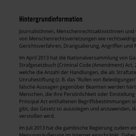
Hintergrundinformation
Hintergrund
JournalistInnen, MenschenrechtsaktivistInnen und
von Menschenrechtsverletzungen wie rechtswidrige
Gerichtsverfahren, Drangsalierung, Angriffen und
Im April 2013 hat die Nationalversammlung von G
Strafgesetzbuch (Criminal Code (Amendment) Act, 20
welche die Anzahl der Handlungen, die als Straftate
Unruhestiftung (z. B. das "Rufen von Beleidigungen
falsche Aussagen gegenüber Beamten werden härter
Menschen, die ihre Persönlichkeit oder Einstellung
Principal Act enthaltenen Begriffsbestimmungen si
gibt, das Gesetz so auszulegen und anzuwenden, 
verstoßen wird.
Im Juli 2013 hat die gambische Regierung zudem ei
Meinungsäußerung im Internet einschränkt. Dabei 