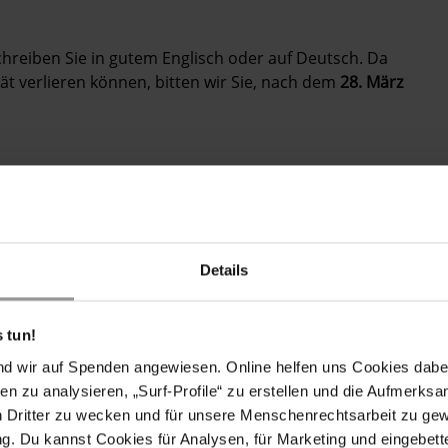
Schreiben Sie in gutem Englisch oder auf Deutsch. Da
tät verlieren können, bitten wir Sie, nach dem
28. März
RDERUNGEN
iff und Sainey M.K. Marenah fallen, da diese sich
Details
 Rechts auf freie Meinungsäußerung beziehen.
Meinungs- und Versammlungsfreiheit und stellen Sie
 tun!
 Arbeit ohne Behinderung, Einschüchterung und
nd wir auf Spenden angewiesen. Online helfen uns Cookies dabe
en zu analysieren, „Surf-Profile“ zu erstellen und die Aufmerksa
schränkungen der Meinungs-, Vereinigungs- und
n Dritter zu wecken und für unsere Menschenrechtsarbeit zu ge
as zu streichen.
. Du kannst Cookies für Analysen, für Marketing und eingebettet