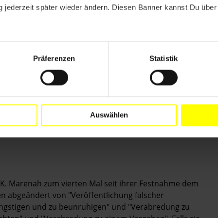
 jederzeit später wieder ändern. Diesen Banner kannst Du über 
s against Musa Sheriff and Sainey M.K. Marenah since
Präferenzen
Statistik
 their right to freedom of expression.
s to freedom of expression and assembly and ensure
ork without hindrance, intimidation or harassment.
on freedom of expression,
Auswählen
 in The Gambia.
K. Marenah zum vierten Mal seit ihrer Festnahme dem
en abgeändert von "Veröffentlichung falscher
u ängstigen und zu beunruhigen" und "Verabredung zu