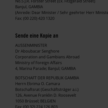
No.5 J.R. Forster Street (Ex. Fitzgerald Street)
Banjul, GAMBIA
(Anrede: Dear Minister / Sehr geehrter Herr Ministe
Fax: (00 220) 420 1320
Sende eine Kopie an
AUSSENMINISTER
Dr Aboubacar Senghore
Corporation and Gambians Abroad
Ministry of Foreign Affairs
4, Marina Parade; Banjul; GAMBIA
BOTSCHAFT DER REPUBLIK GAMBIA
Herrn Ebrima O. Camara
Botschaftsrat (Geschäftsträger a.i.)
126, Avenue Franklin D. Roosevelt
1050 Brüssel; BELGIEN
Fax: (00 32) 224 126 803