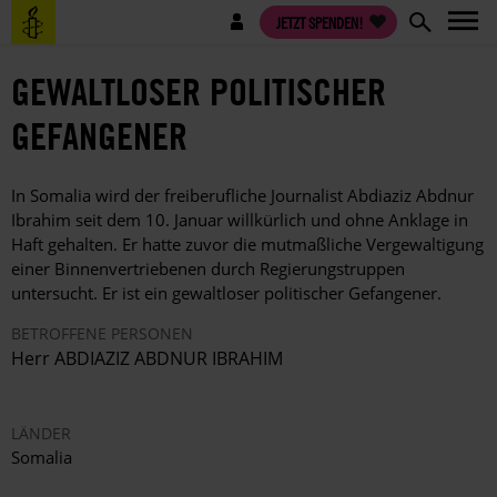
Direkt
Benutzermenü
JETZT SPENDEN!
zum
Inhalt
GEWALTLOSER POLITISCHER
GEFANGENER
In Somalia wird der freiberufliche Journalist Abdiaziz Abdnur
Ibrahim seit dem 10. Januar willkürlich und ohne Anklage in
Haft gehalten. Er hatte zuvor die mutmaßliche Vergewaltigung
einer Binnenvertriebenen durch Regierungstruppen
untersucht. Er ist ein gewaltloser politischer Gefangener.
BETROFFENE PERSONEN
Herr ABDIAZIZ ABDNUR IBRAHIM
LÄNDER
Somalia