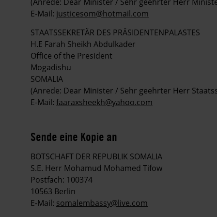
(Anrede: Dear Minister / Sehr geehrter Herr Ministe
E-Mail:
justicesom@hotmail.com
STAATSSEKRETÄR DES PRÄSIDENTENPALASTES
H.E Farah Sheikh Abdulkader
Office of the President
Mogadishu
SOMALIA
(Anrede: Dear Minister / Sehr geehrter Herr Staats
E-Mail:
faaraxsheekh@yahoo.com
Sende eine Kopie an
BOTSCHAFT DER REPUBLIK SOMALIA
S.E. Herr Mohamud Mohamed Tifow
Postfach: 100374
10563 Berlin
E-Mail:
somalembassy@live.com