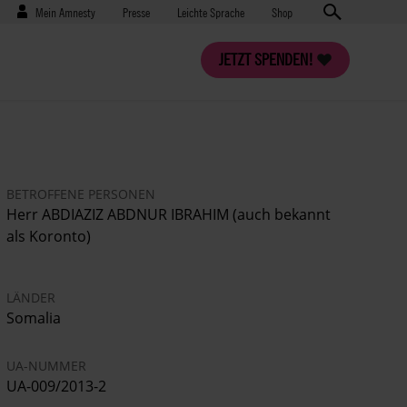
Benutzermenü
Presse
Mein Amnesty
Presse
Leichte Sprache
Shop
JETZT SPENDEN!
BETROFFENE PERSONEN
Herr ABDIAZIZ ABDNUR IBRAHIM (auch bekannt
als Koronto)
LÄNDER
Somalia
UA-NUMMER
UA-009/2013-2