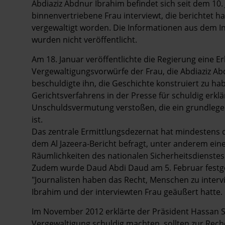
Hintergrund
Abdiaziz Abdnur Ibrahim befindet sich seit dem 10. J
binnenvertriebene Frau interviewt, die berichtet h
vergewaltigt worden. Die Informationen aus dem 
wurden nicht veröffentlicht.
Am 18. Januar veröffentlichte die Regierung eine Er
Vergewaltigungsvorwürfe der Frau, die Abdiaziz Abd
beschuldigte ihn, die Geschichte konstruiert zu h
Gerichtsverfahrens in der Presse für schuldig erk
Unschuldsvermutung verstoßen, die ein grundlegend
ist.
Das zentrale Ermittlungsdezernat hat mindestens 
dem Al Jazeera-Bericht befragt, unter anderem ein
Räumlichkeiten des nationalen Sicherheitsdienstes
Zudem wurde Daud Abdi Daud am 5. Februar festg
"Journalisten haben das Recht, Menschen zu interv
Ibrahim und der interviewten Frau geäußert hatte.
Im November 2012 erklärte der Präsident Hassan S
Vergewaltigung schuldig machten, sollten zur Reche