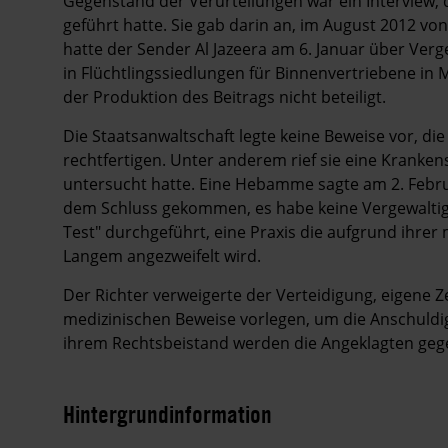
Gegenstand der Verurteilungen war ein Interview, 
geführt hatte. Sie gab darin an, im August 2012 vo
hatte der Sender Al Jazeera am 6. Januar über Ve
in Flüchtlingssiedlungen für Binnenvertriebene in
der Produktion des Beitrags nicht beteiligt.
Die Staatsanwaltschaft legte keine Beweise vor, d
rechtfertigen. Unter anderem rief sie eine Kranken
untersucht hatte. Eine Hebamme sagte am 2. Februa
dem Schluss gekommen, es habe keine Vergewaltigu
Test" durchgeführt, eine Praxis die aufgrund ihrer
Langem angezweifelt wird.
Der Richter verweigerte der Verteidigung, eigene 
medizinischen Beweise vorlegen, um die Anschuldi
ihrem Rechtsbeistand werden die Angeklagten gege
Hintergrundinformation