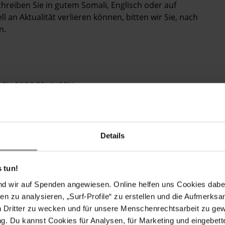
Schreiben Sie in gutem Somali, Englisch oder auf
 an Aktualität verlieren können, bitten wir Sie, nach
n.
ENDEN FORDERUNGEN
dnur Ibrahim und die mutmaßlich vergewaltigte Frau
ich und bedingungslos freizulassen.
bdnur Ibrahim bis zu seiner Freilassung Zugang zu
Details
ung, jeglicher benötigter Medikation sowie seiner
 tun!
nd wir auf Spenden angewiesen. Online helfen uns Cookies dabe
en zu analysieren, „Surf-Profile“ zu erstellen und die Aufmerksa
e charges against Abdiaziz Abdnur Ibrahim and the
n Dritter zu wecken und für unsere Menschenrechtsarbeit zu ge
d unconditional release of Abdiaziz Abdnur Ibrahim.
. Du kannst Cookies für Analysen, für Marketing und eingebettet