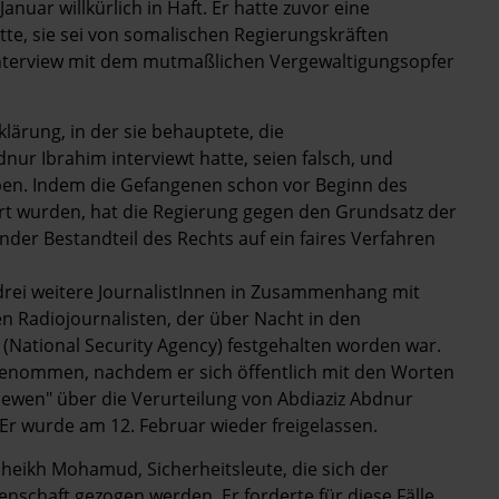
anuar willkürlich in Haft. Er hatte zuvor eine
atte, sie sei von somalischen Regierungskräften
Interview mit dem mutmaßlichen Vergewaltigungsopfer
klärung, in der sie behauptete, die
nur Ibrahim interviewt hatte, seien falsch, und
aben. Indem die Gefangenen schon vor Beginn des
lärt wurden, hat die Regierung gegen den Grundsatz der
er Bestandteil des Rechts auf ein faires Verfahren
drei weitere JournalistInnen in Zusammenhang mit
en Radiojournalisten, der über Nacht in den
 (National Security Agency) festgehalten worden war.
enommen, nachdem er sich öffentlich mit den Worten
iewen" über die Verurteilung von Abdiaziz Abdnur
 Er wurde am 12. Februar wieder freigelassen.
heikh Mohamud, Sicherheitsleute, die sich der
nschaft gezogen werden. Er forderte für diese Fälle