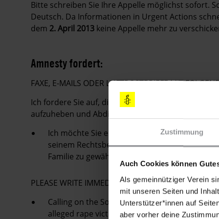
Bitte schreiben Sie Ihre Appelle möglichst sofort. 
Deutsch. Da Informationen in Urgent Actions schnell
dem
2. April 2013
keine Appelle mehr zu verschicke
Amnesty fordert:
FAXE, E-MAILS ODER LUFTPOSTBRIEFE MIT FOLG
Ich fordere Sie auf, die Urteile gegen Abdiaziz Ab
aufzuheben und Abdiaziz Abdnur Ibrahim unverzügl
Ich möchte Sie eindringlich bitten, Abdiaziz A
Zustimmung
seinem Rechtsbeistand, medizinischer Behandl
Familie zu gewähren.
Auch Cookies können Gutes
Als gemeinnütziger Verein si
PLEASE WRITE IMMEDIATELY
mit unseren Seiten und Inhalt
Calling on the Somali authorities to quash th
Unterstützer*innen auf Seite
alleged rape victim, and for the immediate an
aber vorher deine Zustimmung